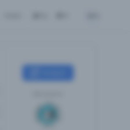
BETA
İletişim
Giriş
TR
Kaynağa git
Milli Kütüphane