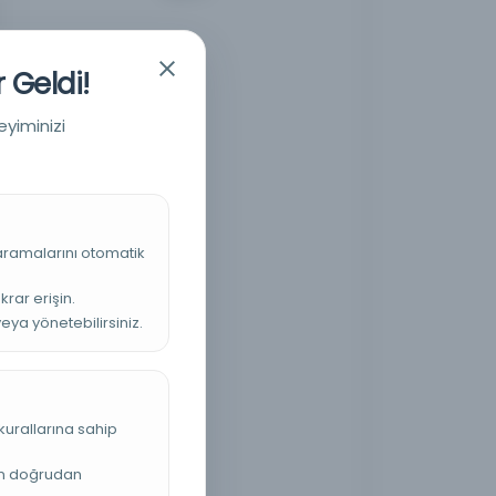
 Geldi!
eyiminizi
 aramalarını otomatik
krar erişin.
veya yönetebilirsiniz.
kurallarına sahip
an doğrudan