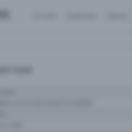
om
Ana Sayfa
Kütüphaneler
Hakkında
ü't-Ta'vîl
-Ta'vîl
llah b. Ömer el-Kadı el-Beyzavî (öl. 692/1293)
esi
 ve Teviller