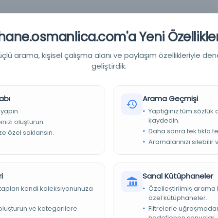
ane.osmanlica.com'a Yeni Özellikler
lü arama, kişisel çalışma alanı ve paylaşım özellikleriyle den
geliştirdik.
abı
Arama Geçmişi
 yapın.
Yaptığınız tüm sözlük
kaydedin.
nızı oluşturun.
Daha sonra tek tıkla te
ize özel saklansın.
Aramalarınızı silebilir 
i
Sanal Kütüphaneler
i/Manisa İl Halk Kütüphanesi
kitapları kendi koleksiyonunuza
Özelleştirilmiş arama 
 meşin, ayetler kırmızı çizgili, Fatiha'dan Kehf'in sonuna
özel kütüphaneler.
-517
e oluşturun ve kategorilere
Filtrelerle uğraşmad
hedeflenen sonuçlar.