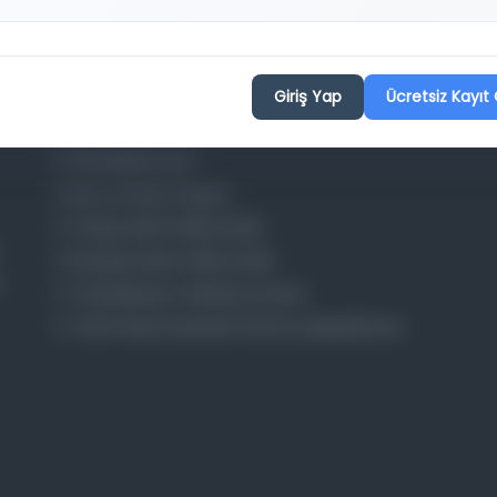
Projelerimiz
Giriş Yap
Ücretsiz Kayıt 
Osmanlica.com
Aruz ve Hece Ölçüsü
Türkçe Metin Sıklık Analizi
Kazakça Metin Sıklık Analizi
Transkripsiyon Alfabesi Çevirisi
Tarihi Dokümanlarda Görüntü İyileştirilmesi