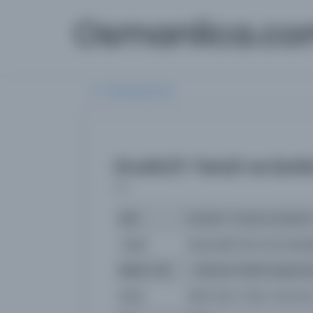
Osmanlica.c
Aramaya Dön
Envârü't-Tenzil ve Esrâr
( )
İsim
Envârü't-Tenzil ve Esrârü't
Yazar
Nasıreddîn Ebû Sa'id Abdul
Basım Yeri
- Manisa İl Halk Kütüphan
Konu
İslâm Dini-Tefsir Tercüme