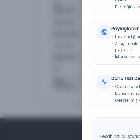
Yer
45 Hk 12
Dilediğiniz 
Numarası
Müstensih
Yusuf b. Ali
Paylaşılabili
Satır Sayısı
30
Hazırladığını
Araştırmaları
Yazı Türü
Bozuk Nesih
paylaşın.
İsterseniz s
Kağıt Türü
Abadî
Dil
Arapça
Daha Hızlı 
Diğer
F080_0975.jpg
Cümleler
Optimize ed
Daha hızlı s
Geliştirilmiş
Hesabınızı oluşturu