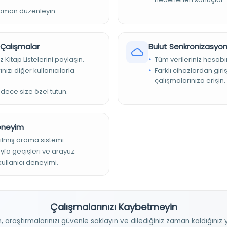
zaman düzenleyin.
r Çalışmalar
Bulut Senkronizasyo
z Kitap Listelerini paylaşın.
Tüm verileriniz hesabı
nızı diğer kullanıcılarla
Farklı cihazlardan giri
çalışmalarınıza erişin.
adece size özel tutun.
Deneyim
ilmiş arama sistemi.
ayfa geçişleri ve arayüz.
 kullanıcı deneyimi.
Çalışmalarınızı Kaybetmeyin
n, araştırmalarınızı güvenle saklayın ve dilediğiniz zaman kaldığını