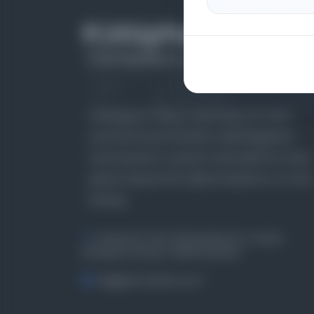
Farklı dönem, dil ve coğrafyalara ait tarihî
yazma ve basma eserleri, arşiv belgelerini,
süreli yayınları ve görsel materyalleri bir araya
getiren kapsamlı bir dijital kütüphane ve meta
katalog.
Entertech Ofis: 322 İstanbul Ün. Avcılar
Kampüsü Avcılar, 34320 İstanbul
bilgi@osmanlica.com