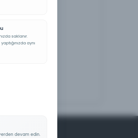
nu
nızda saklanır.
ş yaptığınızda aynı
z yerden devam edin.