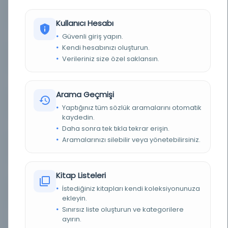
YAZAR
Celâleddin ed-Devvânî
Kullanıcı Hesabı
Güvenli giriş yapın.
YAZAR ORIJINAL
جلال الدين الدواني، أبو عبد الله محمد بن أسعد بن محمد الدواني الصديقي
Kendi hesabınızı oluşturun.
Verileriniz size özel saklansın.
KONU
İslam dini ve İslam ilimleri
TÜR
Kitap
Arama Geçmişi
DIL
Arapça
Yaptığınız tüm sözlük aramalarını otomatik
kaydedin.
DIJITAL
Evet
Daha sonra tek tıkla tekrar erişin.
Aramalarınızı silebilir veya yönetebilirsiniz.
YAZMA
Evet
FIZIKSEL BOYUTLAR
184x130-123x80 mm.
Kitap Listeleri
İstediğiniz kitapları kendi koleksiyonunuza
KÜTÜPHANE
Türkiye Yazma Eserler Kurumu Başkanlığı
ekleyin.
Sınırsız liste oluşturun ve kategorilere
DEMIRBAŞ NUMARASI
228947
ayırın.