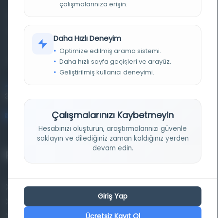
çalışmalarınıza erişin.
Farklı dönem, dil ve coğrafyalara ait tarihî yazma ve
basma eserleri, arşiv belgelerini, süreli yayınları ve görsel
Daha Hızlı Deneyim
materyalleri bir araya getiren kapsamlı bir dijital
Optimize edilmiş arama sistemi.
kütüphane ve meta katalog.
Daha hızlı sayfa geçişleri ve arayüz.
Geliştirilmiş kullanıcı deneyimi.
Entertech Ofis: 322 İstanbul Ün. Avcılar Kampüsü Avcılar,
34320 İstanbul
Çalışmalarınızı Kaybetmeyin
bilgi@osmanlica.com
Hesabınızı oluşturun, araştırmalarınızı güvenle
saklayın ve dilediğiniz zaman kaldığınız yerden
devam edin.
Projelerimiz
Osmanlica.com
Giriş Yap
Aruz ve Hece Ölçüsü
Ücretsiz Kayıt Ol
Türkçe Metin Sıklık Analizi