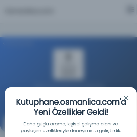
Osmanlica.com
Aramaya Dön
Türkiye Yazma Eserler Kurumu Başkanlığı
Kutuphane.osmanlica.com'a
Kaynağa git
Yeni Özellikler Geldi!
Daha güçlü arama, kişisel çalışma alanı ve
Hâşiye alâ Şerhi't-Tacrid
paylaşım özellikleriyle deneyiminizi geliştirdik.
(حاشية على شرح التجريد)