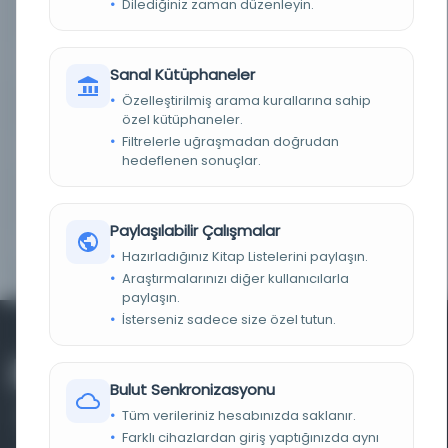
Dilediğiniz zaman düzenleyin.
KAYIT NUMARASI
228947
LOKASYON
Süleymaniye Kütüphanesi/Carullah
Sanal Kütüphaneler
Özelleştirilmiş arama kurallarına sahip
TASNIF NUMARASI/KONU
297.4 / Akâid ve Kelâm
özel kütüphaneler.
Filtrelerle uğraşmadan doğrudan
KOLEKSIYON NO.
02119-004
hedeflenen sonuçlar.
YAPRAK, SATIR, SÜTUN
140-152 yk., 21 st.
SAYISI
Paylaşılabilir Çalışmalar
ALFABE VE YAZI TÜRÜ
Arap harfli-Talik
Hazırladığınız Kitap Listelerini paylaşın.
Araştırmalarınızı diğer kullanıcılarla
paylaşın.
İsterseniz sadece size özel tutun.
Bulut Senkronizasyonu
Tüm verileriniz hesabınızda saklanır.
Farklı cihazlardan giriş yaptığınızda aynı