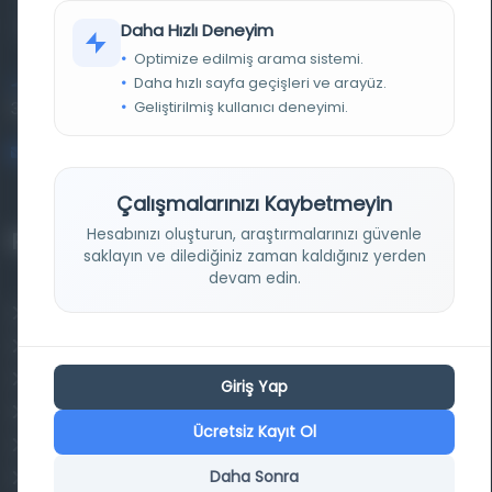
kütüphane ve meta katalog.
Daha Hızlı Deneyim
Optimize edilmiş arama sistemi.
Daha hızlı sayfa geçişleri ve arayüz.
Entertech Ofis: 322 İstanbul Ün. Avcılar Kampüsü Avcılar,
Geliştirilmiş kullanıcı deneyimi.
34320 İstanbul
bilgi@osmanlica.com
Çalışmalarınızı Kaybetmeyin
Hesabınızı oluşturun, araştırmalarınızı güvenle
Projelerimiz
saklayın ve dilediğiniz zaman kaldığınız yerden
devam edin.
Osmanlica.com
Aruz ve Hece Ölçüsü
Türkçe Metin Sıklık Analizi
Giriş Yap
Kazakça Metin Sıklık Analizi
Ücretsiz Kayıt Ol
Transkripsiyon Alfabesi Çevirisi
Daha Sonra
Tarihi Dokümanlarda Görüntü İyileştirilmesi