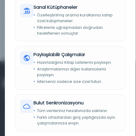
KAYIT NUMARASI
214437
Sanal Kütüphaneler
Özelleştirilmiş arama kurallarına sahip
LOKASYON
Süleymaniye Kütüphanesi/Basma Bağışlar
özel kütüphaneler.
Filtrelerle uğraşmadan doğrudan
KOLEKSIYON NO.
02715
hedeflenen sonuçlar.
ALFABE VE YAZI TÜRÜ
Arap harfli
Paylaşılabilir Çalışmalar
Hazırladığınız Kitap Listelerini paylaşın.
Araştırmalarınızı diğer kullanıcılarla
paylaşın.
İsterseniz sadece size özel tutun.
Bulut Senkronizasyonu
Tüm verileriniz hesabınızda saklanır.
Farklı dönem, dil ve coğrafyalara ait tarihî yazma ve
Farklı cihazlardan giriş yaptığınızda aynı
çalışmalarınıza erişin.
basma eserleri, arşiv belgelerini, süreli yayınları ve görsel
materyalleri bir araya getiren kapsamlı bir dijital