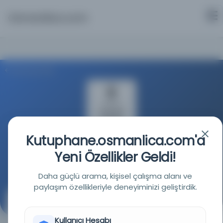
Osmanlica.com
Aramaya Dön
Kutuphane.osmanlica.com'a
Türkiye Yazma Eserler Kurumu Başkanlığı
Yeni Özellikler Geldi!
Kaynağa git
Daha güçlü arama, kişisel çalışma alanı ve
paylaşım özellikleriyle deneyiminizi geliştirdik.
er-Rıkku fi’l-İslam Tercemesi
(الرق في الإسلام ترجمه سى)
Kullanıcı Hesabı