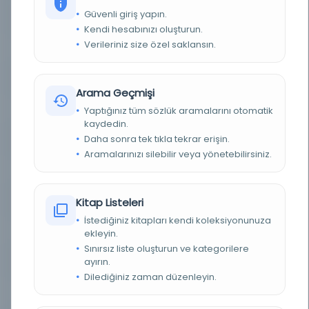
Güvenli giriş yapın.
BASIM TARIHI
1314
Kendi hesabınızı oluşturun.
Verileriniz size özel saklansın.
BASIM YERI
İstanbul/İkdam Matbaası - İkdâm
TÜR
Kitap
Arama Geçmişi
DIL
Yaptığınız tüm sözlük aramalarını otomatik
Türkçe
kaydedin.
Daha sonra tek tıkla tekrar erişin.
DIJITAL
Evet
Aramalarınızı silebilir veya yönetebilirsiniz.
YAZMA
Hayır
SAYFA SAYISI
Kitap Listeleri
96
İstediğiniz kitapları kendi koleksiyonunuza
FIZIKSEL BOYUTLAR
Küçük boy
ekleyin.
Sınırsız liste oluşturun ve kategorilere
ayırın.
KÜTÜPHANE
Türkiye Yazma Eserler Kurumu Başkanlığı
Dilediğiniz zaman düzenleyin.
DEMIRBAŞ NUMARASI
214437