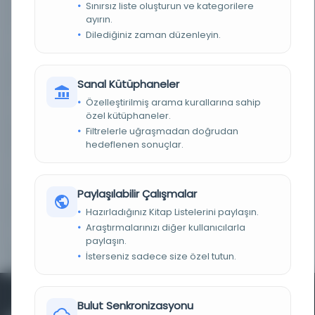
Sınırsız liste oluşturun ve kategorilere
KAYIT NUMARASI
34281
ayırın.
Dilediğiniz zaman düzenleyin.
LOKASYON
Bursa İnebey Kütüphanesi/Haraççıoğlu
TARIH
830
Sanal Kütüphaneler
Özelleştirilmiş arama kurallarına sahip
TASNIF NUMARASI/KONU
520 / Astronomi ve ilgili bilimler
özel kütüphaneler.
Filtrelerle uğraşmadan doğrudan
KOLEKSIYON NO.
1164/3
hedeflenen sonuçlar.
YAPRAK, SATIR, SÜTUN
80-100 yk., 15 st.
SAYISI
Paylaşılabilir Çalışmalar
CILT ÖZELLIKLERI
Şemseli, köşebendli, zencirekli, mıklepli, meşin
Hazırladığınız Kitap Listelerini paylaşın.
Araştırmalarınızı diğer kullanıcılarla
ALFABE VE YAZI TÜRÜ
Arap harfli-Nesih
paylaşın.
İsterseniz sadece size özel tutun.
Bulut Senkronizasyonu