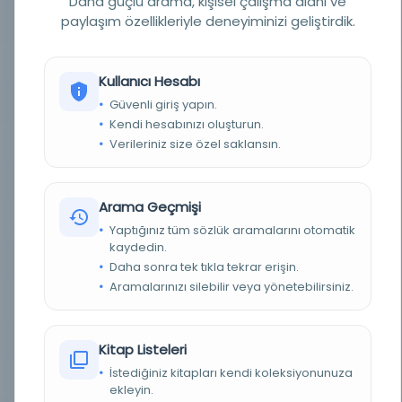
Daha güçlü arama, kişisel çalışma alanı ve
paylaşım özellikleriyle deneyiminizi geliştirdik.
YAZAR
İbnü’ş-Şâtır
YAZAR ORIJINAL
ابن الشاطر، أبو الحسن علاء الدين علي بن إبراهيم بن محمد الدمشقي
Kullanıcı Hesabı
KONU
Doğa bilimleri ve matematik
Güvenli giriş yapın.
Kendi hesabınızı oluşturun.
TÜR
Kitap
Verileriniz size özel saklansın.
DIL
Arapça
Arama Geçmişi
DIJITAL
Evet
Yaptığınız tüm sözlük aramalarını otomatik
kaydedin.
YAZMA
Evet
Daha sonra tek tıkla tekrar erişin.
Aramalarınızı silebilir veya yönetebilirsiniz.
FIZIKSEL BOYUTLAR
184x134-114x91 mm.
KÜTÜPHANE
Türkiye Yazma Eserler Kurumu Başkanlığı
Kitap Listeleri
İstediğiniz kitapları kendi koleksiyonunuza
DEMIRBAŞ NUMARASI
34281
ekleyin.