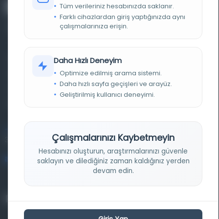
Tüm verileriniz hesabınızda saklanır.
Farklı cihazlardan giriş yaptığınızda aynı
çalışmalarınıza erişin.
Farklı dönem, dil ve coğrafyalara ait tarihî yazma ve
Daha Hızlı Deneyim
Optimize edilmiş arama sistemi.
basma eserleri, arşiv belgelerini, süreli yayınları ve görsel
Daha hızlı sayfa geçişleri ve arayüz.
materyalleri bir araya getiren kapsamlı bir dijital
Geliştirilmiş kullanıcı deneyimi.
kütüphane ve meta katalog.
Entertech Ofis: 322 İstanbul Ün. Avcılar Kampüsü Avcılar,
Çalışmalarınızı Kaybetmeyin
34320 İstanbul
Hesabınızı oluşturun, araştırmalarınızı güvenle
bilgi@osmanlica.com
saklayın ve dilediğiniz zaman kaldığınız yerden
devam edin.
Projelerimiz