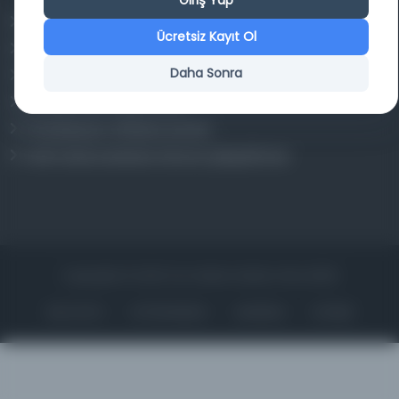
Giriş Yap
Osmanlica.com
Ücretsiz Kayıt Ol
Aruz ve Hece Ölçüsü
Daha Sonra
Türkçe Metin Sıklık Analizi
Kazakça Metin Sıklık Analizi
Transkripsiyon Alfabesi Çevirisi
Tarihi Dokümanlarda Görüntü İyileştirilmesi
Copyrights © 2026 Tüm Hakları Saklıdır. Mina ARGE
ANA SAYFA
KÜTÜPHANELER
HAKKINDA
İLETIŞIM