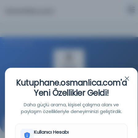
Osmanlica.com
Aramaya Dön
Kutuphane.osmanlica.com'a
Türkiye Yazma Eserler Kurumu Başkanlığı
Yeni Özellikler Geldi!
Kaynağa git
Daha güçlü arama, kişisel çalışma alanı ve
paylaşım özellikleriyle deneyiminizi geliştirdik.
Dürerü’l-Hükkâm Şerhu Mecelleti’l-Ahkâm Şerhi’l-
Kitâbi’l-Hacr
Kullanıcı Hesabı
(درر الحكام في شرح مجلة الأحكام شرح الکتاب الحجر)