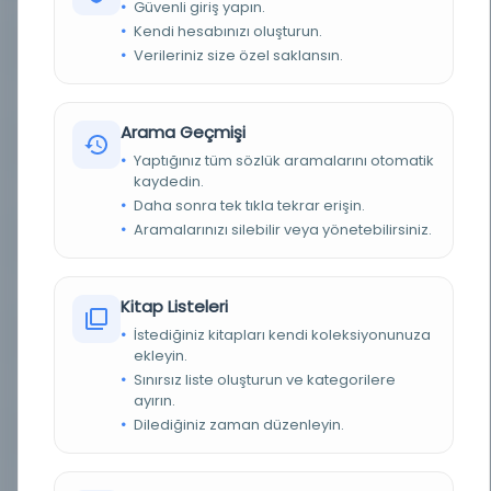
Güvenli giriş yapın.
Kendi hesabınızı oluşturun.
YAZAR
Hoca Emin Efendizâde Ali Haydar Efendi
Verileriniz size özel saklansın.
YAZAR ORIJINAL
خواجه أمين افندی زاده علي حيدر افندی
Arama Geçmişi
BASIM TARIHI
1319
Yaptığınız tüm sözlük aramalarını otomatik
kaydedin.
BASIM YERI
Şirketi Mürettibiye Matbaası İstanbul -
Daha sonra tek tıkla tekrar erişin.
Aramalarınızı silebilir veya yönetebilirsiniz.
TÜR
Kitap
DIL
Belirlenmemiş dil
Kitap Listeleri
İstediğiniz kitapları kendi koleksiyonunuza
DIJITAL
Evet
ekleyin.
Sınırsız liste oluşturun ve kategorilere
YAZMA
Hayır
ayırın.
Dilediğiniz zaman düzenleyin.
KÜTÜPHANE
Türkiye Yazma Eserler Kurumu Başkanlığı
DEMIRBAŞ NUMARASI
467027