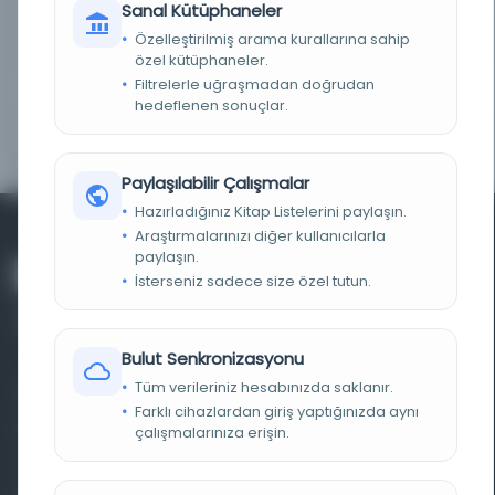
Sanal Kütüphaneler
Özelleştirilmiş arama kurallarına sahip
KAYIT NUMARASI
467027
özel kütüphaneler.
Filtrelerle uğraşmadan doğrudan
LOKASYON
Edirne Selimiye Kütüphanesi/Selimiye Basmalar
hedeflenen sonuçlar.
KOLEKSIYON NO.
5608-1
Paylaşılabilir Çalışmalar
Hazırladığınız Kitap Listelerini paylaşın.
Araştırmalarınızı diğer kullanıcılarla
paylaşın.
İsterseniz sadece size özel tutun.
Bulut Senkronizasyonu
Tüm verileriniz hesabınızda saklanır.
Farklı dönem, dil ve coğrafyalara ait tarihî yazma ve
Farklı cihazlardan giriş yaptığınızda aynı
basma eserleri, arşiv belgelerini, süreli yayınları ve görsel
çalışmalarınıza erişin.
materyalleri bir araya getiren kapsamlı bir dijital
kütüphane ve meta katalog.