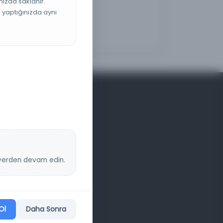
nızda saklanır.
ş yaptığınızda aynı
z yerden devam edin.
Ol
Daha Sonra