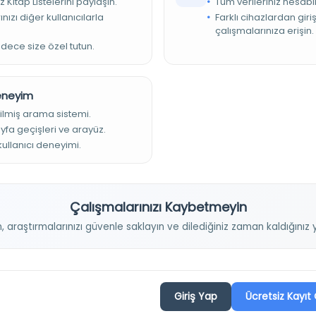
z Kitap Listelerini paylaşın.
Tüm verileriniz hesabı
 yk., 21 st.
nızı diğer kullanıcılarla
Farklı cihazlardan giri
çalışmalarınıza erişin.
arfli-Nesih
adece size özel tutun.
Deneyim
ilmiş arama sistemi.
ayfa geçişleri ve arayüz.
 kullanıcı deneyimi.
Projelerimiz
Çalışmalarınızı Kaybetmeyin
n, araştırmalarınızı güvenle saklayın ve dilediğiniz zaman kaldığını
Osmanlica.com
Aruz ve Hece Ölçüsü
Giriş Yap
Ücretsiz Kayıt 
Türkçe Metin Sıklık Analizi