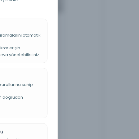
 aramalarını otomatik
krar erişin.
veya yönetebilirsiniz.
kurallarına sahip
an doğrudan
nu