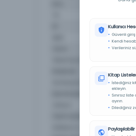
Konu
Teknol
Tür
Kitap
Dil
Kullanıcı Hes
Türkç
Güvenli giriş
Dijital
Evet
Kendi hesabı
Verileriniz s
Yazma
Evet
Fiziksel Boyutlar
207x1
Kütüphane:
Türkiy
Kitap Listeler
Demirbaş Numarası
32369
İstediğiniz 
ekleyin.
Kayıt Numarası
32369
Sınırsız list
ayırın.
Lokasyon
Süleym
Dilediğiniz 
Tasnif numarası/Konu
610 / T
Koleksiyon no.
01147-
Paylaşılabili