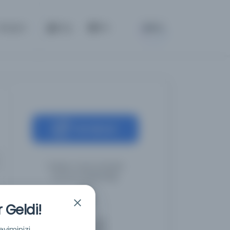
BETA
İletişim
Giriş
TR
Kaynağa git
Türkiye Yazma Eserler
Kurumu Başkanlığı
 Geldi!
eyiminizi