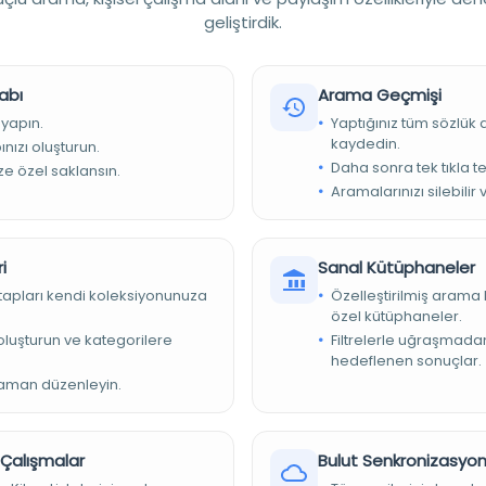
oji (Uygulamalı bilimler)
geliştirdik.
abı
e
Arama Geçmişi
 yapın.
Yaptığınız tüm sözlük
kaydedin.
nızı oluşturun.
Daha sonra tek tıkla te
ize özel saklansın.
Aramalarınızı silebilir 
52-143x85 mm.
e Yazma Eserler Kurumu Başkanlığı
i
Sanal Kütüphaneler
2
kitapları kendi koleksiyonunuza
Özelleştirilmiş arama 
özel kütüphaneler.
2
e oluşturun ve kategorilere
Filtrelerle uğraşmad
hedeflenen sonuçlar.
aniye Kütüphanesi/Reisülküttab
zaman düzenleyin.
ıp bilimleri
010
r Çalışmalar
Bulut Senkronizasyo