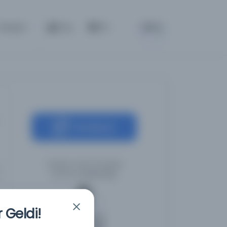
BETA
İletişim
Giriş
TR
Kaynağa git
Türkiye Yazma Eserler
Kurumu Başkanlığı
 Geldi!