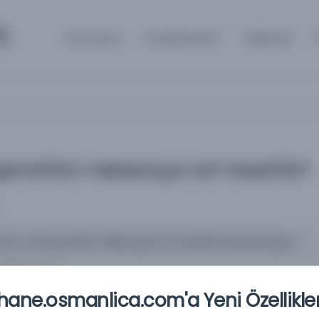
m
Ana Sayfa
Kütüphaneler
Hakkında
emâ’ilü’n-Nebeviyye ve’l-Hasâ’ilü’l-
me-i eş-Şemâ’ilü’n-Nebeviyye ve’l-Hasâ’ilü’l-Mustafaviyye
شرح و ترجمه الشمائل ال
ane.osmanlica.com'a Yeni Özellikler