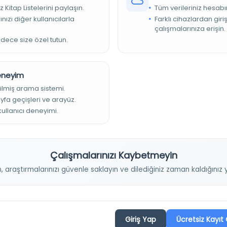
z Kitap Listelerini paylaşın.
Tüm verileriniz hesabı
velli, köşebentli, şirazeli, miklepli İç sayfalarda basılmıştır
nızı diğer kullanıcılarla
Farklı cihazlardan giri
çalışmalarınıza erişin.
adece size özel tutun.
Deneyim
ilmiş arama sistemi.
ayfa geçişleri ve arayüz.
 kullanıcı deneyimi.
Projelerimiz
Çalışmalarınızı Kaybetmeyin
n, araştırmalarınızı güvenle saklayın ve dilediğiniz zaman kaldığını
Osmanlica.com
Aruz ve Hece Ölçüsü
Giriş Yap
Ücretsiz Kayıt 