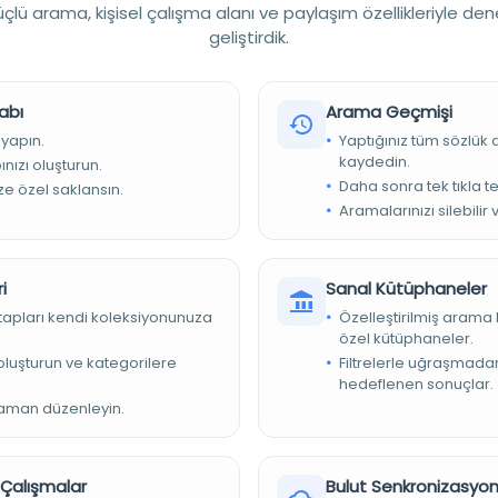
al Efendi Matbaası -
lü arama, kişisel çalışma alanı ve paylaşım özellikleriyle den
geliştirdik.
hi ve Siyer / İslam dini ve İslam ilimleri
abı
Arama Geçmişi
 yapın.
Yaptığınız tüm sözlük
kaydedin.
nızı oluşturun.
Daha sonra tek tıkla te
ize özel saklansın.
Aramalarınızı silebilir 
i
Sanal Kütüphaneler
 Eserler Kurumu Başkanlığı
kitapları kendi koleksiyonunuza
Özelleştirilmiş arama 
özel kütüphaneler.
e oluşturun ve kategorilere
Filtrelerle uğraşmad
hedeflenen sonuçlar.
zaman düzenleyin.
nesi/Ali Emiri Şeriyye
-i Nebevî, Şemâil-i Şerîfe
r Çalışmalar
Bulut Senkronizasyo