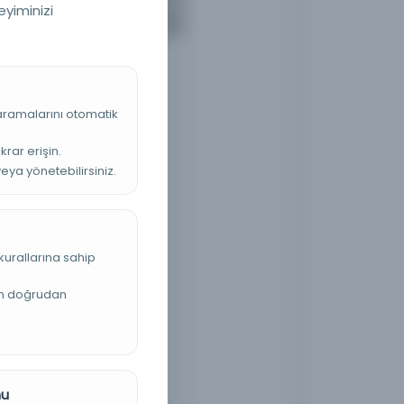
eyiminizi
 aramalarını otomatik
krar erişin.
veya yönetebilirsiniz.
kurallarına sahip
an doğrudan
nu