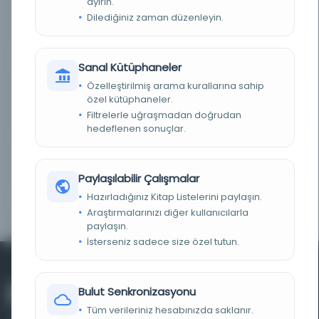
ayırın.
Dilediğiniz zaman düzenleyin.
KAYIT NUMARASI
456677
LOKASYON
Kastamonu Yazma Eser
Kütüphanesi/Kastamonu Halk Kütüphanesi
Sanal Kütüphaneler
Özelleştirilmiş arama kurallarına sahip
NOTLAR
Söz başları ve asıl metin üstü kırmızı zencirekli,
özel kütüphaneler.
mıklebli, salbek şemseli, kahverengi meşin ciltli.
Filtrelerle uğraşmadan doğrudan
hedeflenen sonuçlar.
TASNIF NUMARASI/KONU
492.7 / Arap dili
KOLEKSIYON NO.
1958/02
Paylaşılabilir Çalışmalar
Hazırladığınız Kitap Listelerini paylaşın.
YAPRAK, SATIR, SÜTUN
5a-11a yk., 19 st.
SAYISI
Araştırmalarınızı diğer kullanıcılarla
paylaşın.
İsterseniz sadece size özel tutun.
Bulut Senkronizasyonu
Tüm verileriniz hesabınızda saklanır.