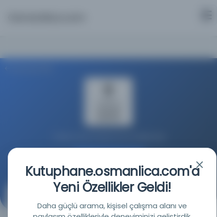
Osmanlica.com
Aramaya Dön
Türkiye Yazma Eserler Kurumu Başkanlığı
Kaynağa git
Kutuphane.osmanlica.com'a
Yeni Özellikler Geldi!
Şerhu’l-Emsile
Daha güçlü arama, kişisel çalışma alanı ve
(شرح الأمثلة)
paylaşım özellikleriyle deneyiminizi geliştirdik.