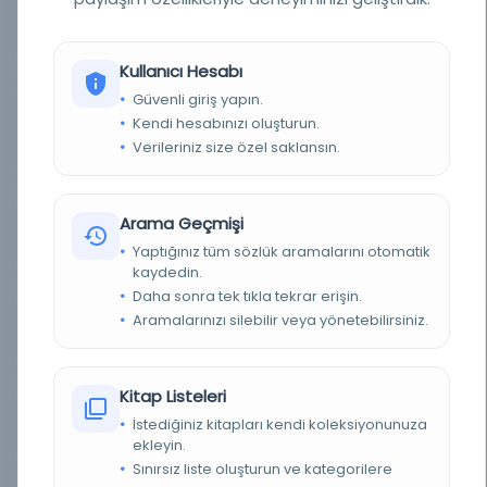
YAZAR
Surûrî
Kullanıcı Hesabı
YAZAR ORIJINAL
سرورى، مصلح الدين مصطفى بن شعبان الگليبولوي
Güvenli giriş yapın.
Kendi hesabınızı oluşturun.
KONU
Afro-Asyatik (Hami-Sami) diller / Diğer diller / Dil
ve dilbilim
Verileriniz size özel saklansın.
TÜR
Kitap
Arama Geçmişi
DIL
Türkçe
Yaptığınız tüm sözlük aramalarını otomatik
kaydedin.
DIJITAL
Evet
Daha sonra tek tıkla tekrar erişin.
Aramalarınızı silebilir veya yönetebilirsiniz.
YAZMA
Evet
FIZIKSEL BOYUTLAR
190x97-135x55 mm.
Kitap Listeleri
İstediğiniz kitapları kendi koleksiyonunuza
KÜTÜPHANE
Türkiye Yazma Eserler Kurumu Başkanlığı
ekleyin.
Sınırsız liste oluşturun ve kategorilere
DEMIRBAŞ NUMARASI
456677