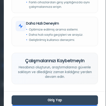
Farklı cihazlardan giriş yaptığınızda aynı
çalışmalarınıza erişin.
Farklı dönem, dil ve coğrafyalara ait tarihî yazma ve
Daha Hızlı Deneyim
basma eserleri, arşiv belgelerini, süreli yayınları ve görsel
Optimize edilmiş arama sistemi.
materyalleri bir araya getiren kapsamlı bir dijital
Daha hızlı sayfa geçişleri ve arayüz.
kütüphane ve meta katalog.
Geliştirilmiş kullanıcı deneyimi.
Entertech Ofis: 322 İstanbul Ün. Avcılar Kampüsü Avcılar,
34320 İstanbul
Çalışmalarınızı Kaybetmeyin
bilgi@osmanlica.com
Hesabınızı oluşturun, araştırmalarınızı güvenle
saklayın ve dilediğiniz zaman kaldığınız yerden
devam edin.
Projelerimiz
Giriş Yap
Osmanlica.com