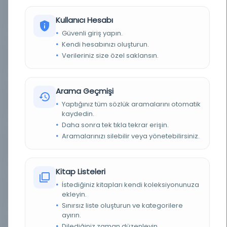
YAZAR
Ali Dede Bosnevî
Kullanıcı Hesabı
Güvenli giriş yapın.
YAZAR ORIJINAL
علي دده البوسنوي، علي بن مصطفى الموستاري البوسنوي
Kendi hesabınızı oluşturun.
Verileriniz size özel saklansın.
BASIM TARIHI
1311
BASIM YERI
Mısır/el-Matbaatü'ş-Şark -
Arama Geçmişi
KONU
İslam dini ve İslam ilimleri
Yaptığınız tüm sözlük aramalarını otomatik
kaydedin.
Daha sonra tek tıkla tekrar erişin.
TÜR
Kitap
Aramalarınızı silebilir veya yönetebilirsiniz.
DIL
Arapça
DIJITAL
Evet
Kitap Listeleri
İstediğiniz kitapları kendi koleksiyonunuza
YAZMA
Hayır
ekleyin.
Sınırsız liste oluşturun ve kategorilere
SAYFA SAYISI
264
ayırın.
Dilediğiniz zaman düzenleyin.