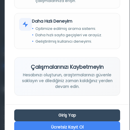
çalışmalarınıza erişin.
Farklı dönem, dil ve coğrafyalara ait tarihî yazma ve
basma eserleri, arşiv belgelerini, süreli yayınları ve görsel
Daha Hızlı Deneyim
materyalleri bir araya getiren kapsamlı bir dijital
Optimize edilmiş arama sistemi.
kütüphane ve meta katalog.
Daha hızlı sayfa geçişleri ve arayüz.
Geliştirilmiş kullanıcı deneyimi.
Entertech Ofis: 322 İstanbul Ün. Avcılar Kampüsü Avcılar,
34320 İstanbul
bilgi@osmanlica.com
Çalışmalarınızı Kaybetmeyin
Hesabınızı oluşturun, araştırmalarınızı güvenle
saklayın ve dilediğiniz zaman kaldığınız yerden
devam edin.
Projelerimiz
Osmanlica.com
Giriş Yap
Aruz ve Hece Ölçüsü
Türkçe Metin Sıklık Analizi
Ücretsiz Kayıt Ol