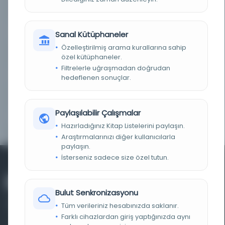
KÜTÜPHANE
Türkiye Yazma Eserler Kurumu Başkanlığı
DEMIRBAŞ NUMARASI
335051
Sanal Kütüphaneler
Özelleştirilmiş arama kurallarına sahip
KAYIT NUMARASI
335051
özel kütüphaneler.
Filtrelerle uğraşmadan doğrudan
LOKASYON
Süleymaniye Kütüphanesi/Tahir Ağa Tekkesi
hedeflenen sonuçlar.
TASNIF NUMARASI/KONU
297.7 / Tasavvuf ve tarikatlar
Paylaşılabilir Çalışmalar
KOLEKSIYON NO.
00174
Hazırladığınız Kitap Listelerini paylaşın.
Araştırmalarınızı diğer kullanıcılarla
paylaşın.
İsterseniz sadece size özel tutun.
Bulut Senkronizasyonu
Tüm verileriniz hesabınızda saklanır.
Farklı cihazlardan giriş yaptığınızda aynı