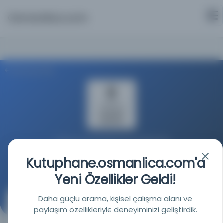
Osmanlica.com
Aramaya Dön
Türkiye Yazma Eserler Kurumu Başkanlığı
Kutuphane.osmanlica.com'a
Kaynağa git
Yeni Özellikler Geldi!
Daha güçlü arama, kişisel çalışma alanı ve
Muhâdaratü’l-Evâ’il ve Müsâmeretü’l-Evâhir
paylaşım özellikleriyle deneyiminizi geliştirdik.
(محاضرة الأوائل ومسامرة الأواخر)