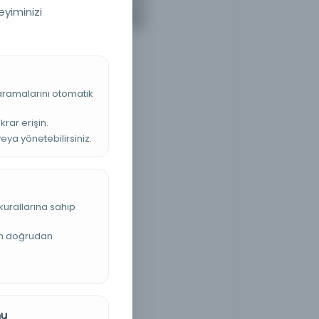
eyiminizi
 aramalarını otomatik
krar erişin.
veya yönetebilirsiniz.
kurallarına sahip
an doğrudan
nu