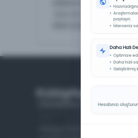
Koleksiyon no.
00324
Hazırladığını
Araştırmaları
Yaprak, satır, sütun sayısı
92-139 y
paylaşın.
Alfabe ve yazı türü
Arap ha
İsterseniz s
Daha Hızlı 
Optimize ed
Daha hızlı s
Geliştirilmiş
Hesabınızı oluşturu
Farklı dönem, dil ve coğrafyalara ait tarihî