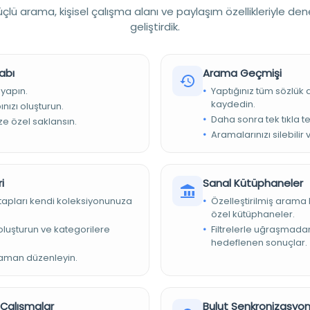
atik (Hami-Sami) diller / Diğer diller / Dil ve dilbilim
lü arama, kişisel çalışma alanı ve paylaşım özellikleriyle den
geliştirdik.
abı
Arama Geçmişi
 yapın.
Yaptığınız tüm sözlük
kaydedin.
nızı oluşturun.
Daha sonra tek tıkla te
ize özel saklansın.
Aramalarınızı silebilir 
-75x50 mm.
 Yazma Eserler Kurumu Başkanlığı
i
Sanal Kütüphaneler
8
kitapları kendi koleksiyonunuza
Özelleştirilmiş arama 
8
özel kütüphaneler.
e oluşturun ve kategorilere
Filtrelerle uğraşmad
aniye Kütüphanesi/Yazma Bağışlar
hedeflenen sonuçlar.
zaman düzenleyin.
Arap dili
r Çalışmalar
Bulut Senkronizasyo