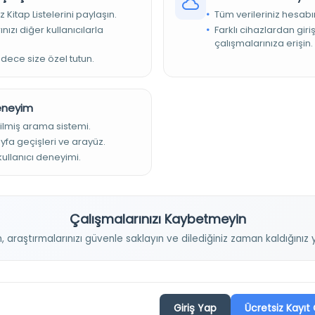
-002
z Kitap Listelerini paylaşın.
Tüm verileriniz hesabı
nızı diğer kullanıcılarla
Farklı cihazlardan giri
k., 7 st.
çalışmalarınıza erişin.
rfli-Talik
adece size özel tutun.
Deneyim
ilmiş arama sistemi.
ayfa geçişleri ve arayüz.
 kullanıcı deneyimi.
Projelerimiz
Çalışmalarınızı Kaybetmeyin
n, araştırmalarınızı güvenle saklayın ve dilediğiniz zaman kaldığını
Osmanlica.com
Aruz ve Hece Ölçüsü
Giriş Yap
Ücretsiz Kayıt 