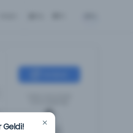
BETA
İletişim
Giriş
TR
Kaynağa git
Türkiye Yazma Eserler
Kurumu Başkanlığı
 Geldi!