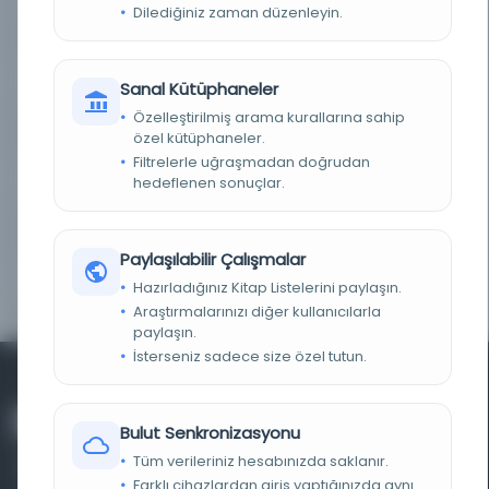
Dilediğiniz zaman düzenleyin.
KAYIT NUMARASI
249478
LOKASYON
Süleymaniye Kütüphanesi/Hacı Beşir Ağa
Sanal Kütüphaneler
Özelleştirilmiş arama kurallarına sahip
TASNIF NUMARASI/KONU
297.92 / Siyer-i Nebevî, Şemâil-i Şerîfe
özel kütüphaneler.
Filtrelerle uğraşmadan doğrudan
KOLEKSIYON NO.
00119
hedeflenen sonuçlar.
YAPRAK, SATIR, SÜTUN
379 yk., 23 st.
SAYISI
Paylaşılabilir Çalışmalar
Hazırladığınız Kitap Listelerini paylaşın.
ALFABE VE YAZI TÜRÜ
Arap harfli-Nesih
Araştırmalarınızı diğer kullanıcılarla
paylaşın.
İsterseniz sadece size özel tutun.
Bulut Senkronizasyonu
Tüm verileriniz hesabınızda saklanır.
Farklı cihazlardan giriş yaptığınızda aynı