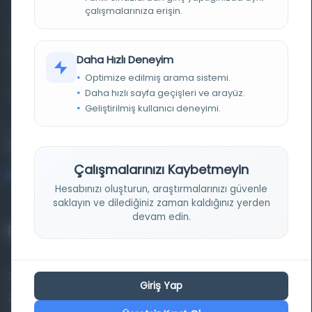
çalışmalarınıza erişin.
Farklı dönem, dil ve coğrafyalara ait tarihî yazma ve
basma eserleri, arşiv belgelerini, süreli yayınları ve görsel
Daha Hızlı Deneyim
materyalleri bir araya getiren kapsamlı bir dijital
Optimize edilmiş arama sistemi.
Daha hızlı sayfa geçişleri ve arayüz.
kütüphane ve meta katalog.
Geliştirilmiş kullanıcı deneyimi.
Entertech Ofis: 322 İstanbul Ün. Avcılar Kampüsü Avcılar,
34320 İstanbul
Çalışmalarınızı Kaybetmeyin
bilgi@osmanlica.com
Hesabınızı oluşturun, araştırmalarınızı güvenle
saklayın ve dilediğiniz zaman kaldığınız yerden
devam edin.
Projelerimiz
Osmanlica.com
Giriş Yap
Aruz ve Hece Ölçüsü