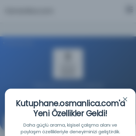
Osmanlica.com
Aramaya Dön
Türkiye Yazma Eserler Kurumu Başkanlığı
Kutuphane.osmanlica.com'a
Kaynağa git
Yeni Özellikler Geldi!
Cem'u’l-Vesâil fî Şerhi’ş-Şemâil
Daha güçlü arama, kişisel çalışma alanı ve
(جمع الوسائل في شرح الشمائل)
paylaşım özellikleriyle deneyiminizi geliştirdik.