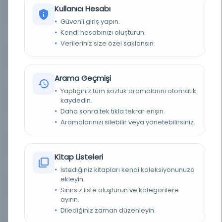
Kullanıcı Hesabı
YAZAR
Larive, Fleury
Güvenli giriş yapın.
Kendi hesabınızı oluşturun.
YAZAR ORIJINAL
Larive,- Fleury
Verileriniz size özel saklansın.
BASIM TARIHI
1897
Arama Geçmişi
BASIM YERI
Paris:E. Capiomont Basımevi -
Yaptığınız tüm sözlük aramalarını otomatik
kaydedin.
TÜR
Kitap
Daha sonra tek tıkla tekrar erişin.
Aramalarınızı silebilir veya yönetebilirsiniz.
DIL
Fransızca
DIJITAL
Evet
Kitap Listeleri
YAZMA
Hayır
İstediğiniz kitapları kendi koleksiyonunuza
ekleyin.
SAYFA SAYISI
240
Sınırsız liste oluşturun ve kategorilere
ayırın.
KÜTÜPHANE
Dilediğiniz zaman düzenleyin.
Türkiye Yazma Eserler Kurumu Başkanlığı