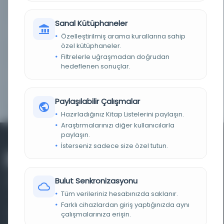
DEMIRBAŞ NUMARASI
170992
Sanal Kütüphaneler
KAYIT NUMARASI
170992
Özelleştirilmiş arama kurallarına sahip
özel kütüphaneler.
LOKASYON
Millet Kütüphanesi/Ali Emiri Yabancı Dil
Filtrelerle uğraşmadan doğrudan
hedeflenen sonuçlar.
KOLEKSIYON NO.
897
ALFABE VE YAZI TÜRÜ
Latin
Paylaşılabilir Çalışmalar
Hazırladığınız Kitap Listelerini paylaşın.
Araştırmalarınızı diğer kullanıcılarla
paylaşın.
İsterseniz sadece size özel tutun.
Bulut Senkronizasyonu
Tüm verileriniz hesabınızda saklanır.
Farklı cihazlardan giriş yaptığınızda aynı
Farklı dönem, dil ve coğrafyalara ait tarihî yazma ve
çalışmalarınıza erişin.