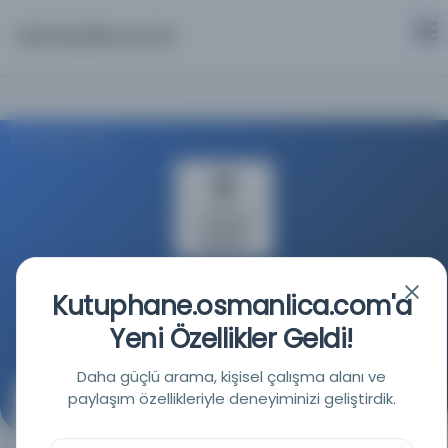
Osmanlica.com
Aramaya Dön
Türkiye Yazma Eserler Kurumu Başkanlığı
Kutuphane.osmanlica.com'a
Yeni Özellikler Geldi!
Kaynağa git
Daha güçlü arama, kişisel çalışma alanı ve
paylaşım özellikleriyle deneyiminizi geliştirdik.
Dilbilgisinin ikinci yılı 92b.
(La Deuxième année de grammaire 92b.)