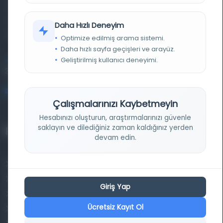
basma eserleri, arşiv belgelerini, süreli yayınları ve görsel
materyalleri bir araya getiren kapsamlı bir dijital
Daha Hızlı Deneyim
kütüphane ve meta katalog.
Optimize edilmiş arama sistemi.
Daha hızlı sayfa geçişleri ve arayüz.
Geliştirilmiş kullanıcı deneyimi.
Entertech Ofis: 322 İstanbul Ün. Avcılar Kampüsü Avcılar,
34320 İstanbul
bilgi@osmanlica.com
Çalışmalarınızı Kaybetmeyin
Hesabınızı oluşturun, araştırmalarınızı güvenle
saklayın ve dilediğiniz zaman kaldığınız yerden
Projelerimiz
devam edin.
Osmanlica.com
Aruz ve Hece Ölçüsü
Giriş Yap
Türkçe Metin Sıklık Analizi
Ücretsiz Kayıt Ol
Kazakça Metin Sıklık Analizi