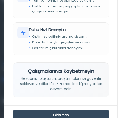
Tüm verileriniz hesabınızda saklanır.
Farklı cihazlardan giriş yaptığınızda aynı
çalışmalarınıza erişin.
Farklı dönem, dil ve coğrafyalara ait tarihî yazma ve
Daha Hızlı Deneyim
basma eserleri, arşiv belgelerini, süreli yayınları ve görsel
Optimize edilmiş arama sistemi.
materyalleri bir araya getiren kapsamlı bir dijital
Daha hızlı sayfa geçişleri ve arayüz.
Geliştirilmiş kullanıcı deneyimi.
kütüphane ve meta katalog.
Entertech Ofis: 322 İstanbul Ün. Avcılar Kampüsü Avcılar,
34320 İstanbul
Çalışmalarınızı Kaybetmeyin
Hesabınızı oluşturun, araştırmalarınızı güvenle
bilgi@osmanlica.com
saklayın ve dilediğiniz zaman kaldığınız yerden
devam edin.
Projelerimiz
Giriş Yap