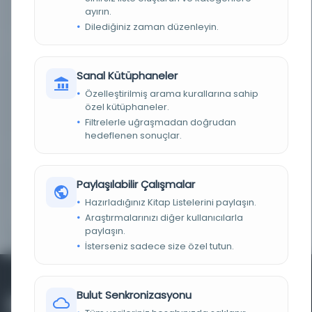
ayırın.
KAYIT NUMARASI
617340
Dilediğiniz zaman düzenleyin.
LOKASYON
Milli Kütüphane/Milli Kütüphane Yazmalar
Sanal Kütüphaneler
NOTLAR
Yazı alanı: 170x90 mmSatır sayısı:
21Yazı:NesihKağıt çeşidi:İnsan profilinde ay
Özelleştirilmiş arama kurallarına sahip
filigranlıCilt özelliği:Şirazesi dağınık, cilt sırttan
ayrı, kendine ait olmayan kenarları kahverengi
özel kütüphaneler.
meşin kapakları ebru kağıt kaplı mukavva cilt.Söz
başları kırmızı.57 Hk 1823
Filtrelerle uğraşmadan doğrudan
hedeflenen sonuçlar.
TASNIF NUMARASI/KONU
297.4
KOLEKSIYON NO.
06 Mil Yz A 11361
Paylaşılabilir Çalışmalar
Hazırladığınız Kitap Listelerini paylaşın.
YAPRAK, SATIR, SÜTUN
94 y. ;
Araştırmalarınızı diğer kullanıcılarla
SAYISI
paylaşın.
İsterseniz sadece size özel tutun.
Bulut Senkronizasyonu