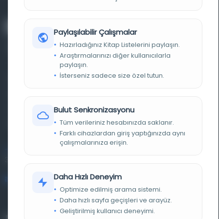
Paylaşılabilir Çalışmalar
Hazırladığınız Kitap Listelerini paylaşın.
Araştırmalarınızı diğer kullanıcılarla
paylaşın.
İsterseniz sadece size özel tutun.
Farklı dönem, dil ve coğrafyalara ait tarihî yazma ve
basma eserleri, arşiv belgelerini, süreli yayınları ve görsel
materyalleri bir araya getiren kapsamlı bir dijital
Bulut Senkronizasyonu
Tüm verileriniz hesabınızda saklanır.
kütüphane ve meta katalog.
Farklı cihazlardan giriş yaptığınızda aynı
çalışmalarınıza erişin.
Entertech Ofis: 322 İstanbul Ün. Avcılar Kampüsü Avcılar,
34320 İstanbul
Daha Hızlı Deneyim
bilgi@osmanlica.com
Optimize edilmiş arama sistemi.
Daha hızlı sayfa geçişleri ve arayüz.
Geliştirilmiş kullanıcı deneyimi.