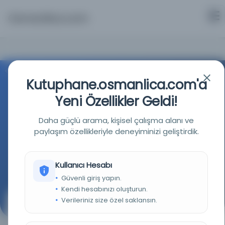
Osmanlica.com
Aramaya Dön
Kutuphane.osmanlica.com'a
Yeni Özellikler Geldi!
Daha güçlü arama, kişisel çalışma alanı ve
paylaşım özellikleriyle deneyiminizi geliştirdik.
Türkiye Yazma Eserler Kurumu Başkanlığı
Kullanıcı Hesabı
Kaynağa git
Güvenli giriş yapın.
Kendi hesabınızı oluşturun.
Verileriniz size özel saklansın.
Mecmûatü'r-resâil
(مجموعة الرسائل)