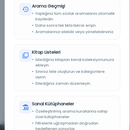
Arama Geçmişi
TÜR
Kitap
Yaptığınız tüm sözlük aramalarını otomatik
kaydedin.
DIL
Belirlenmemiş dil
Daha sonra tek tıkla tekrar erişin.
Aramalarınızı silebilir veya yönetebilirsiniz.
DIJITAL
Evet
YAZMA
Evet
Kitap Listeleri
KÜTÜPHANE
Türkiye Yazma Eserler Kurumu Başkanlığı
İstediğiniz kitapları kendi koleksiyonunuza
ekleyin.
Sınırsız liste oluşturun ve kategorilere
DEMIRBAŞ NUMARASI
431149
ayırın.
Dilediğiniz zaman düzenleyin.
KAYIT NUMARASI
431149
LOKASYON
Edirne Selimiye Kütüphanesi/Selimiye Yazmalar
Sanal Kütüphaneler
KOLEKSIYON NO.
213
Özelleştirilmiş arama kurallarına sahip
özel kütüphaneler.
Filtrelerle uğraşmadan doğrudan
hedeflenen sonuçlar.