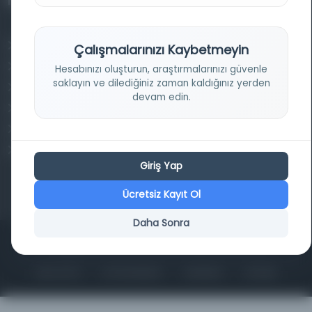
Projelerimiz
Osmanlica.com
Çalışmalarınızı Kaybetmeyin
Aruz ve Hece Ölçüsü
Hesabınızı oluşturun, araştırmalarınızı güvenle
saklayın ve dilediğiniz zaman kaldığınız yerden
Türkçe Metin Sıklık Analizi
devam edin.
Kazakça Metin Sıklık Analizi
Transkripsiyon Alfabesi Çevirisi
Tarihi Dokümanlarda Görüntü İyileştirilmesi
Giriş Yap
Ücretsiz Kayıt Ol
Daha Sonra
Copyrights © 2026 Tüm Hakları Saklıdır. Mina ARGE
ANA SAYFA
KÜTÜPHANELER
HAKKINDA
İLETIŞIM