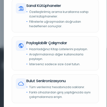
KAYIT NUMARASI
467306
Sanal Kütüphaneler
Özelleştirilmiş arama kurallarına sahip
LOKASYON
Edirne Selimiye Kütüphanesi/Selimiye Basmalar
özel kütüphaneler.
Filtrelerle uğraşmadan doğrudan
NOTLAR
Ceza Kısmı
hedeflenen sonuçlar.
KOLEKSIYON NO.
5798
Paylaşılabilir Çalışmalar
Hazırladığınız Kitap Listelerini paylaşın.
Araştırmalarınızı diğer kullanıcılarla
paylaşın.
İsterseniz sadece size özel tutun.
Bulut Senkronizasyonu
Tüm verileriniz hesabınızda saklanır.
Farklı dönem, dil ve coğrafyalara ait tarihî yazma ve
Farklı cihazlardan giriş yaptığınızda aynı
çalışmalarınıza erişin.
basma eserleri, arşiv belgelerini, süreli yayınları ve görsel
materyalleri bir araya getiren kapsamlı bir dijital