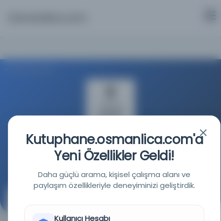
Osmanlica.com
Aramaya Dön
Kutuphane.osmanlica.com'a
Türkiye Yazma Eserler Kurumu Başkanlığı
Yeni Özellikler Geldi!
Kaynağa git
Daha güçlü arama, kişisel çalışma alanı ve
paylaşım özellikleriyle deneyiminizi geliştirdik.
Mecmû'a-i Mukarrerat-ı Temyiziyye
(مجموعه مقررات تمییزیه)
Kullanıcı Hesabı