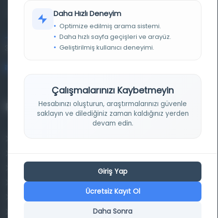
kütüphane ve meta katalog.
Daha Hızlı Deneyim
Optimize edilmiş arama sistemi.
Daha hızlı sayfa geçişleri ve arayüz.
Entertech Ofis: 322 İstanbul Ün. Avcılar Kampüsü Avcılar,
Geliştirilmiş kullanıcı deneyimi.
34320 İstanbul
bilgi@osmanlica.com
Çalışmalarınızı Kaybetmeyin
Hesabınızı oluşturun, araştırmalarınızı güvenle
Projelerimiz
saklayın ve dilediğiniz zaman kaldığınız yerden
devam edin.
Osmanlica.com
Aruz ve Hece Ölçüsü
Türkçe Metin Sıklık Analizi
Giriş Yap
Kazakça Metin Sıklık Analizi
Ücretsiz Kayıt Ol
Transkripsiyon Alfabesi Çevirisi
Daha Sonra
Tarihi Dokümanlarda Görüntü İyileştirilmesi