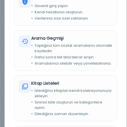
Güvenli giriş yapın.
YAZAR
Adliye Nezâreti
Kendi hesabınızı oluşturun.
Verileriniz size özel saklansın.
YAZAR ORIJINAL
عدلیه نظارتی
BASIM TARIHI
1331
Arama Geçmişi
BASIM YERI
Yaptığınız tüm sözlük aramalarını otomatik
Amire Matbaası İstanbul -
kaydedin.
Daha sonra tek tıkla tekrar erişin.
TÜR
Kitap
Aramalarınızı silebilir veya yönetebilirsiniz.
DIL
Belirlenmemiş dil
DIJITAL
Kitap Listeleri
Evet
İstediğiniz kitapları kendi koleksiyonunuza
YAZMA
Hayır
ekleyin.
Sınırsız liste oluşturun ve kategorilere
ayırın.
KÜTÜPHANE
Türkiye Yazma Eserler Kurumu Başkanlığı
Dilediğiniz zaman düzenleyin.
DEMIRBAŞ NUMARASI
467306