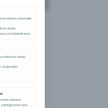
 aramalarını otomatik
krar erişin.
veya yönetebilirsiniz.
kurallarına sahip
an doğrudan
nu
nızda saklanır.
ş yaptığınızda aynı