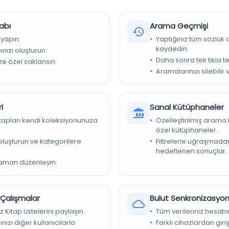
7
abı
is:Nouvelle Basımevi -
Arama Geçmişi
 yapın.
Yaptığınız tüm sözlük
ap
kaydedin.
nızı oluşturun.
Daha sonra tek tıkla te
ize özel saklansın.
nsızca
Aramalarınızı silebilir 
t
r
i
Sanal Kütüphaneler
kiye Yazma Eserler Kurumu Başkanlığı
kitapları kendi koleksiyonunuza
Özelleştirilmiş arama 
özel kütüphaneler.
300
e oluşturun ve kategorilere
Filtrelerle uğraşmad
hedeflenen sonuçlar.
300
zaman düzenleyin.
et Kütüphanesi/Ali Emiri Yabancı Dil
r Çalışmalar
Bulut Senkronizasyo
z Kitap Listelerini paylaşın.
Tüm verileriniz hesabı
n
nızı diğer kullanıcılarla
Farklı cihazlardan giri