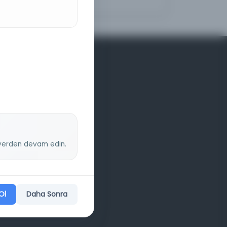
z yerden devam edin.
Ol
Daha Sonra