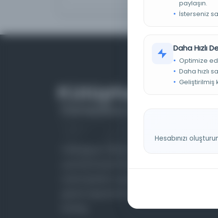
paylaşın.
İsterseniz s
Daha Hızlı 
Optimize ed
Daha hızlı s
Geliştirilmiş
Hesabınızı oluşturu
Farklı dönem, dil ve coğrafyalara ait tarihî
yazma ve basma eserleri, arşiv belgelerini,
süreli yayınları ve görsel materyalleri bir araya
getiren kapsamlı bir dijital kütüphane ve meta
katalog.