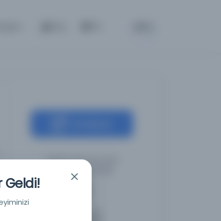
BETA
letişim
Giriş
TR
Kaynağa git
Türkiye Yazma Eserler
Kurumu Başkanlığı
 Geldi!
eyiminizi