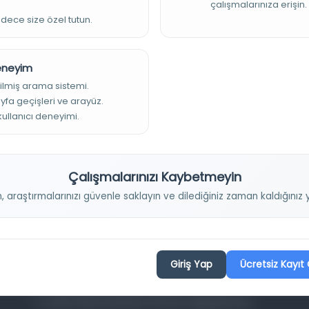
çalışmalarınıza erişin.
adece size özel tutun.
Deneyim
ilmiş arama sistemi.
ayfa geçişleri ve arayüz.
 kullanıcı deneyimi.
Projelerimiz
Çalışmalarınızı Kaybetmeyin
n, araştırmalarınızı güvenle saklayın ve dilediğiniz zaman kaldığını
Osmanlica.com
Aruz ve Hece Ölçüsü
Türkçe Metin Sıklık Analizi
Kazakça Metin Sıklık Analizi
Giriş Yap
Ücretsiz Kayıt 
Transkripsiyon Alfabesi Çevirisi
Tarihi Dokümanlarda Görüntü İyileştirilmesi