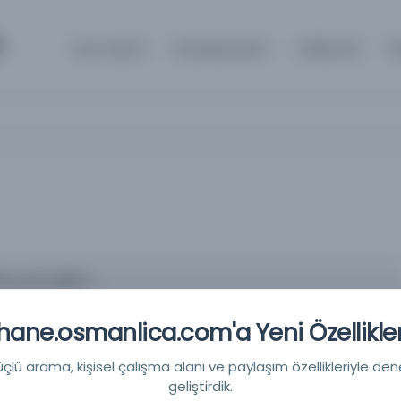
m
Ana Sayfa
Kütüphaneler
Hakkında
İ
le ya da eğitim.
u l'éducation.
ane.osmanlica.com'a Yeni Özellikler
sseau
lü arama, kişisel çalışma alanı ve paylaşım özellikleriyle den
ousseau
geliştirdik.