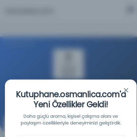
Osmanlica.com
Aramaya Dön
Türkiye Yazma Eserler Kurumu Başkanlığı
Kutuphane.osmanlica.com'a
Yeni Özellikler Geldi!
Kaynağa git
Daha güçlü arama, kişisel çalışma alanı ve
paylaşım özellikleriyle deneyiminizi geliştirdik.
Şiir Defteri
(Şiir Defteri)