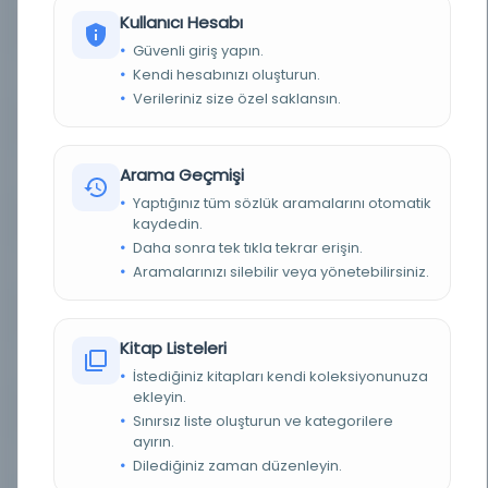
Kullanıcı Hesabı
TÜR
Kitap
Güvenli giriş yapın.
Kendi hesabınızı oluşturun.
DIL
Belirlenmemiş dil
Verileriniz size özel saklansın.
DIJITAL
Evet
Arama Geçmişi
YAZMA
Evet
Yaptığınız tüm sözlük aramalarını otomatik
FIZIKSEL BOYUTLAR
220x160 mm.
kaydedin.
Daha sonra tek tıkla tekrar erişin.
KÜTÜPHANE
Türkiye Yazma Eserler Kurumu Başkanlığı
Aramalarınızı silebilir veya yönetebilirsiniz.
DEMIRBAŞ NUMARASI
617755
Kitap Listeleri
KAYIT NUMARASI
617755
İstediğiniz kitapları kendi koleksiyonunuza
ekleyin.
LOKASYON
Milli Kütüphane/Milli Kütüphane Yazmalar
Sınırsız liste oluşturun ve kategorilere
ayırın.
TARIH
1939
Dilediğiniz zaman düzenleyin.