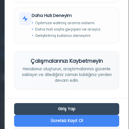
basma eserleri, arşiv belgelerini, süreli yayınları ve görsel
materyalleri bir araya getiren kapsamlı bir dijital
Daha Hızlı Deneyim
kütüphane ve meta katalog.
Optimize edilmiş arama sistemi.
Daha hızlı sayfa geçişleri ve arayüz.
Geliştirilmiş kullanıcı deneyimi.
Entertech Ofis: 322 İstanbul Ün. Avcılar Kampüsü Avcılar,
34320 İstanbul
bilgi@osmanlica.com
Çalışmalarınızı Kaybetmeyin
Hesabınızı oluşturun, araştırmalarınızı güvenle
saklayın ve dilediğiniz zaman kaldığınız yerden
Projelerimiz
devam edin.
Osmanlica.com
Aruz ve Hece Ölçüsü
Giriş Yap
Türkçe Metin Sıklık Analizi
Ücretsiz Kayıt Ol
Kazakça Metin Sıklık Analizi