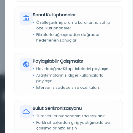
NOTLAR
Yazı alanı:DeğişikSatır sayısı:DeğişikYazı:Latin
alfabeli el yazısıKağıt çeşidi:Çizgili defter
kağıdıCilt özelliği:Açık portakal rengi plastik
Sanal Kütüphaneler
kapaklı
Özelleştirilmiş arama kurallarına sahip
özel kütüphaneler.
TASNIF NUMARASI/KONU
819.1008
Filtrelerle uğraşmadan doğrudan
hedeflenen sonuçlar.
KOLEKSIYON NO.
06 Mil Yz FB 588-I
YAPRAK, SATIR, SÜTUN
c. "1. defter" (161 s.) ;
SAYISI
Paylaşılabilir Çalışmalar
Hazırladığınız Kitap Listelerini paylaşın.
Araştırmalarınızı diğer kullanıcılarla
paylaşın.
İsterseniz sadece size özel tutun.
Bulut Senkronizasyonu
Tüm verileriniz hesabınızda saklanır.
Farklı cihazlardan giriş yaptığınızda aynı
çalışmalarınıza erişin.
Farklı dönem, dil ve coğrafyalara ait tarihî yazma ve