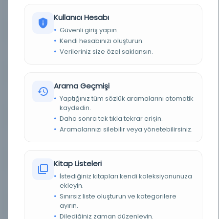
(Natural Sciences in Islam-Hero of Alexandria in the Arabic tradition. Texts and Studies. Collected and Reprinted.)
Kullanıcı Hesabı
Güvenli giriş yapın.
YAZAR
Fuat Sezgin
Kendi hesabınızı oluşturun.
Verileriniz size özel saklansın.
YAZAR ORIJINAL
فؤاد سزكين
BASIM TARIHI
2001
Arama Geçmişi
BASIM YERI
Almanya -
Yaptığınız tüm sözlük aramalarını otomatik
kaydedin.
TÜR
Kitap
Daha sonra tek tıkla tekrar erişin.
Aramalarınızı silebilir veya yönetebilirsiniz.
DIL
Fransızca
DIJITAL
Evet
Kitap Listeleri
İstediğiniz kitapları kendi koleksiyonunuza
YAZMA
Hayır
ekleyin.
Sınırsız liste oluşturun ve kategorilere
SAYFA SAYISI
344
ayırın.
Dilediğiniz zaman düzenleyin.