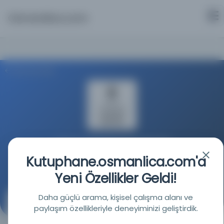
Osmanlica.com
Aramaya Dön
Türkiye Yazma Eserler Kurumu Başkanlığı
Kutuphane.osmanlica.com'a
Kaynağa git
Yeni Özellikler Geldi!
Daha güçlü arama, kişisel çalışma alanı ve
İslam'da Doğa Bilimleri - Arap geleneğinde İskenderiye
paylaşım özellikleriyle deneyiminizi geliştirdik.
Kahramanı. Metinler ve Çalışmalar. Toplandı ve
Yeniden Basıldı.