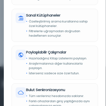
KÜTÜPHANE
Türkiye Yazma Eserler Kurumu Başkanlığı
DEMIRBAŞ NUMARASI
413337
Sanal Kütüphaneler
Özelleştirilmiş arama kurallarına sahip
KAYIT NUMARASI
413337
özel kütüphaneler.
Filtrelerle uğraşmadan doğrudan
LOKASYON
Süleymaniye Kütüphanesi/Fuat Sezgin
hedeflenen sonuçlar.
TASNIF NUMARASI/KONU
500 / Doğa bilimleri ve matematik
Paylaşılabilir Çalışmalar
KOLEKSIYON NO.
868
Hazırladığınız Kitap Listelerini paylaşın.
Araştırmalarınızı diğer kullanıcılarla
paylaşın.
İsterseniz sadece size özel tutun.
Bulut Senkronizasyonu
Tüm verileriniz hesabınızda saklanır.
Farklı cihazlardan giriş yaptığınızda aynı
çalışmalarınıza erişin.