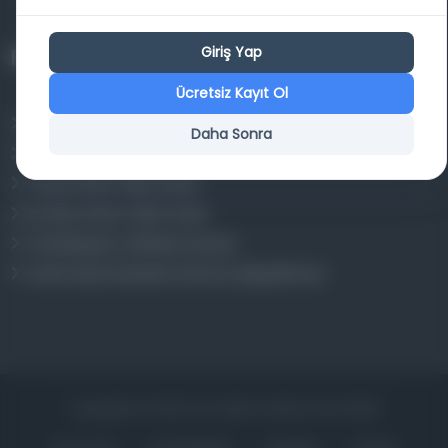
Giriş Yap
Projelerimiz
Ücretsiz Kayıt Ol
Osmanlica.com
Daha Sonra
Aruz ve Hece Ölçüsü
Türkçe Metin Sıklık Analizi
Kazakça Metin Sıklık Analizi
Transkripsiyon Alfabesi Çevirisi
Tarihi Dokümanlarda Görüntü İyileştirilmesi
Copyrights © 2026 Tüm Hakları Saklıdır. Mina ARGE