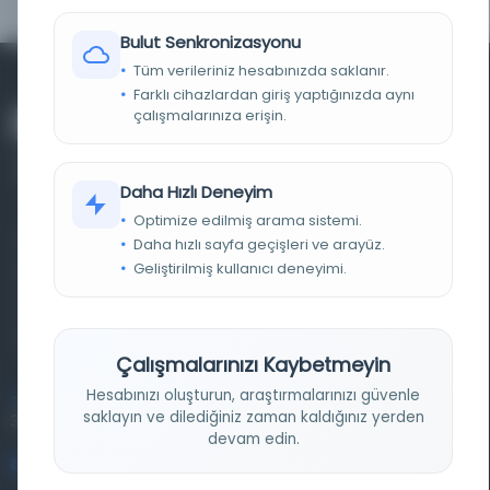
Bulut Senkronizasyonu
Tüm verileriniz hesabınızda saklanır.
Farklı cihazlardan giriş yaptığınızda aynı
çalışmalarınıza erişin.
Daha Hızlı Deneyim
Optimize edilmiş arama sistemi.
Farklı dönem, dil ve coğrafyalara ait tarihî yazma ve
Daha hızlı sayfa geçişleri ve arayüz.
Geliştirilmiş kullanıcı deneyimi.
basma eserleri, arşiv belgelerini, süreli yayınları ve görsel
materyalleri bir araya getiren kapsamlı bir dijital
kütüphane ve meta katalog.
Çalışmalarınızı Kaybetmeyin
Hesabınızı oluşturun, araştırmalarınızı güvenle
Entertech Ofis: 322 İstanbul Ün. Avcılar Kampüsü Avcılar,
saklayın ve dilediğiniz zaman kaldığınız yerden
34320 İstanbul
devam edin.
bilgi@osmanlica.com