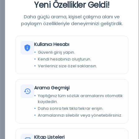
Yeni Özellikler Geldi!
YAZAR
Celâl ed-dîn Muhammed b. Es'ad ed-Devvânî
Daha güçlü arama, kişisel çalışma alanı ve
YAZAR ORIJINAL
830-918/1427-1512
paylaşım özellikleriyle deneyiminizi geliştirdik.
KONU
Akâid ve kelâm
Kullanıcı Hesabı
TÜR
Kitap
Güvenli giriş yapın.
Kendi hesabınızı oluşturun.
DIL
Belirlenmemiş dil
Verileriniz size özel saklansın.
DIJITAL
Evet
Arama Geçmişi
YAZMA
Evet
Yaptığınız tüm sözlük aramalarını otomatik
kaydedin.
FIZIKSEL BOYUTLAR
205x140 mm
Daha sonra tek tıkla tekrar erişin.
Aramalarınızı silebilir veya yönetebilirsiniz.
KÜTÜPHANE
Türkiye Yazma Eserler Kurumu Başkanlığı
DEMIRBAŞ NUMARASI
616582
Kitap Listeleri