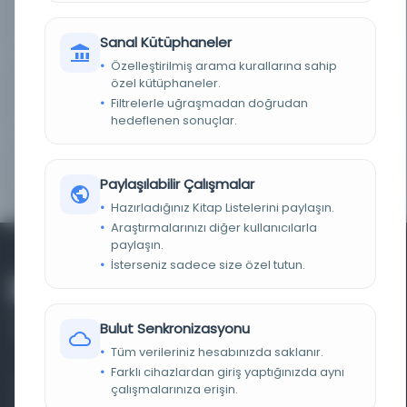
KAYIT NUMARASI
403743
Sanal Kütüphaneler
LOKASYON
Süleymaniye Kütüphanesi/Feyzullah Paşa
Özelleştirilmiş arama kurallarına sahip
özel kütüphaneler.
TASNIF NUMARASI/KONU
610 / Tıp bilimleri
Filtrelerle uğraşmadan doğrudan
hedeflenen sonuçlar.
KOLEKSIYON NO.
00121
ALFABE VE YAZI TÜRÜ
-
Paylaşılabilir Çalışmalar
Hazırladığınız Kitap Listelerini paylaşın.
Araştırmalarınızı diğer kullanıcılarla
paylaşın.
İsterseniz sadece size özel tutun.
Bulut Senkronizasyonu
Tüm verileriniz hesabınızda saklanır.
Farklı cihazlardan giriş yaptığınızda aynı
Farklı dönem, dil ve coğrafyalara ait tarihî yazma ve
çalışmalarınıza erişin.