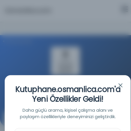
Osmanlica.com
Aramaya Dön
Türkiye Yazma Eserler Kurumu Başkanlığı
Kutuphane.osmanlica.com'a
Yeni Özellikler Geldi!
Kaynağa git
Daha güçlü arama, kişisel çalışma alanı ve
paylaşım özellikleriyle deneyiminizi geliştirdik.
Dahili Patoloji ve Tedavi Dersleri,
(Leçons de Pathologie Interne et de Therapeutique,)