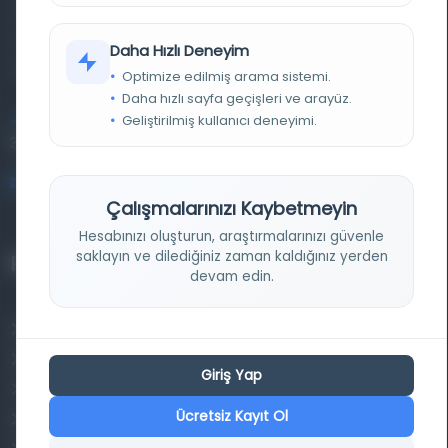
basma eserleri, arşiv belgelerini, süreli yayınları ve görsel
materyalleri bir araya getiren kapsamlı bir dijital
Daha Hızlı Deneyim
kütüphane ve meta katalog.
Optimize edilmiş arama sistemi.
Daha hızlı sayfa geçişleri ve arayüz.
Geliştirilmiş kullanıcı deneyimi.
Entertech Ofis: 322 İstanbul Ün. Avcılar Kampüsü Avcılar,
34320 İstanbul
bilgi@osmanlica.com
Çalışmalarınızı Kaybetmeyin
Hesabınızı oluşturun, araştırmalarınızı güvenle
saklayın ve dilediğiniz zaman kaldığınız yerden
Projelerimiz
devam edin.
Osmanlica.com
Aruz ve Hece Ölçüsü
Giriş Yap
Türkçe Metin Sıklık Analizi
Ücretsiz Kayıt Ol
Kazakça Metin Sıklık Analizi