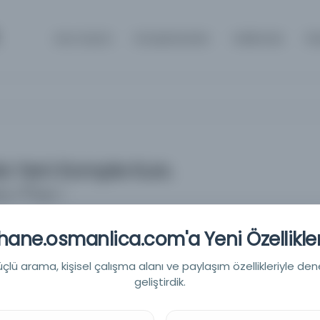
Ana Sayfa
Kütüphaneler
Hakkında
İl
da Yeni Komple Kurs.
e et Pratique.)
ik ve Pratik Tarımda Yeni Komple Kurs.
ane.osmanlica.com'a Yeni Özellikler
Cours Complet d ' Agriculture Théorique et Pratique.
lü arama, kişisel çalışma alanı ve paylaşım özellikleriyle den
geliştirdik.
s:Mame Fréres Basımevi -