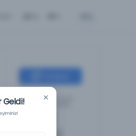
BETA
etişim
Giriş
TR
Kaynağa git
Türkiye Yazma Eserler
 Geldi!
Kurumu Başkanlığı
eyiminizi