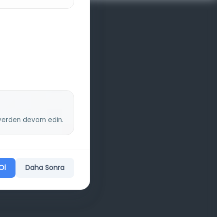
z yerden devam edin.
Ol
Daha Sonra