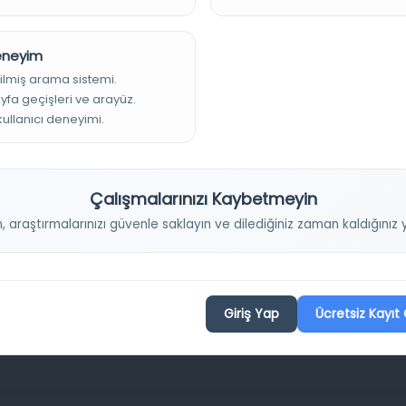
Deneyim
ilmiş arama sistemi.
ayfa geçişleri ve arayüz.
Projelerimiz
 kullanıcı deneyimi.
Osmanlica.com
Çalışmalarınızı Kaybetmeyin
Aruz ve Hece Ölçüsü
n, araştırmalarınızı güvenle saklayın ve dilediğiniz zaman kaldığını
Türkçe Metin Sıklık Analizi
Kazakça Metin Sıklık Analizi
Transkripsiyon Alfabesi Çevirisi
Giriş Yap
Ücretsiz Kayıt 
Tarihi Dokümanlarda Görüntü İyileştirilmesi