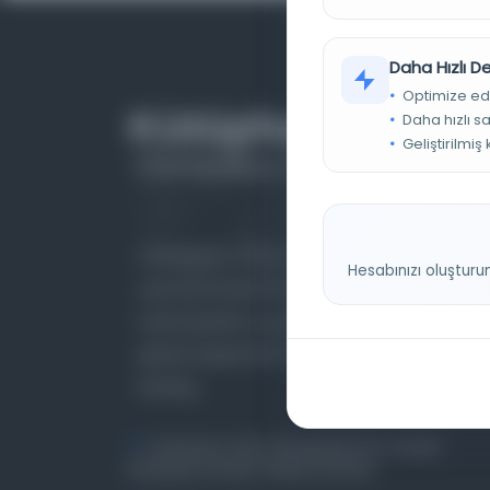
Daha Hızlı 
Optimize ed
Daha hızlı s
Geliştirilmiş
Farklı dönem, dil ve coğrafyalara ait tarihî
Hesabınızı oluşturu
yazma ve basma eserleri, arşiv belgelerini,
süreli yayınları ve görsel materyalleri bir araya
getiren kapsamlı bir dijital kütüphane ve meta
katalog.
Entertech Ofis: 322 İstanbul Ün. Avcılar
Kampüsü Avcılar, 34320 İstanbul