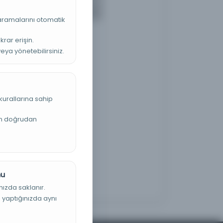
 aramalarını otomatik
krar erişin.
veya yönetebilirsiniz.
kurallarına sahip
an doğrudan
nu
nızda saklanır.
ş yaptığınızda aynı