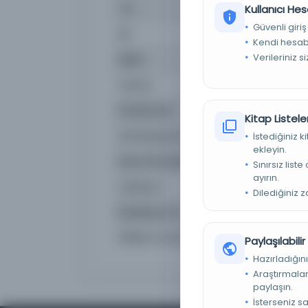
Tür
Kullanıcı Hes
Kita
Güvenli giriş
Dil
Fran
Kendi hesabı
Verileriniz s
Dijital
Evet
Yazma
Hayı
Kütüphane:
Türk
Kitap Listeler
Demirbaş Numarası
171115
İstediğiniz 
ekleyin.
Kayıt Numarası
171115
Sınırsız list
ayırın.
Lokasyon
Mille
Dilediğiniz 
Koleksiyon no.
1080
Alfabe ve yazı türü
Latin
Paylaşılabili
Hazırladığını
Araştırmaları
paylaşın.
İsterseniz s