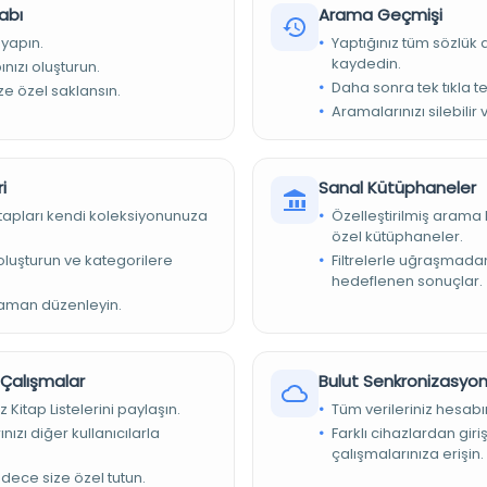
abı
p
Arama Geçmişi
 yapın.
Yaptığınız tüm sözlük
sızca
kaydedin.
nızı oluşturun.
Daha sonra tek tıkla te
ize özel saklansın.
Aramalarınızı silebilir 
r
iye Yazma Eserler Kurumu Başkanlığı
i
Sanal Kütüphaneler
kitapları kendi koleksiyonunuza
Özelleştirilmiş arama 
özel kütüphaneler.
e oluşturun ve kategorilere
Filtrelerle uğraşmad
hedeflenen sonuçlar.
t Kütüphanesi/Ali Emiri Yabancı Dil
zaman düzenleyin.
r Çalışmalar
Bulut Senkronizasyo
z Kitap Listelerini paylaşın.
Tüm verileriniz hesabı
nızı diğer kullanıcılarla
Farklı cihazlardan giri
çalışmalarınıza erişin.
adece size özel tutun.