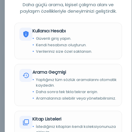
YAZAR
Prévost, Marcel
Daha güçlü arama, kişisel çalışma alanı ve
paylaşım özellikleriyle deneyiminizi geliştirdik.
BASIM TARIHI
1315 H [1898 M]
BASIM YERI
Kostantiniyye [İstanbul] - Malumat Ve Servet
Kullanıcı Hesabı
Gazeteleri sahib-i imtiyazı es-Seyyid Mehmed
Tahir
Güvenli giriş yapın.
Kendi hesabınızı oluşturun.
KONU
Fransız romanı
Verileriniz size özel saklansın.
TÜR
Kitap
Arama Geçmişi
DIL
Osmanlıca
Yaptığınız tüm sözlük aramalarını otomatik
kaydedin.
DIJITAL
Evet
Daha sonra tek tıkla tekrar erişin.
Aramalarınızı silebilir veya yönetebilirsiniz.
YAZMA
Hayır
FIZIKSEL BOYUTLAR
142, [1] s.: res.; 15x10 cm.
Kitap Listeleri
İstediğiniz kitapları kendi koleksiyonunuza
KÜTÜPHANE
İstanbul Büyükşehir Belediyesi Kütüphaneleri