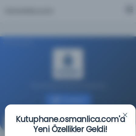
Osmanlica.com
Aramaya Dön
İstanbul Büyükşehir Belediyesi Kütüphaneleri
Kaynağa git
Kutuphane.osmanlica.com'a
Jülyet'in izdivacı
Yeni Özellikler Geldi!