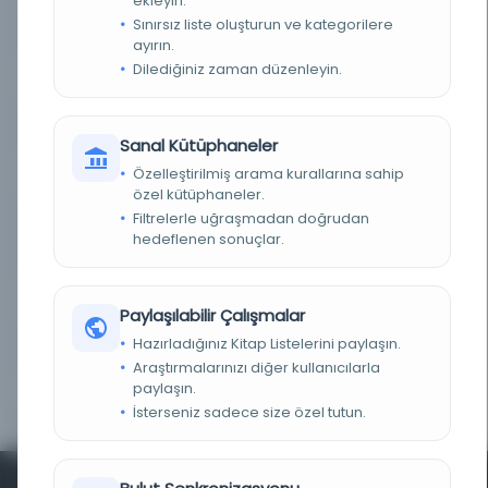
ekleyin.
Sınırsız liste oluşturun ve kategorilere
DEMIRBAŞ NUMARASI
SEL_Osm_01192
ayırın.
Dilediğiniz zaman düzenleyin.
KAYIT NUMARASI
2725167
LOKASYON
İBB Atatürk Kitaplığı
Sanal Kütüphaneler
Özelleştirilmiş arama kurallarına sahip
TARIH
1315 H [1898 M]
özel kütüphaneler.
Filtrelerle uğraşmadan doğrudan
NOTLAR
Kitabın sonundaki ilave sayfada eserin "Fihrist"i
hedeflenen sonuçlar.
vardır. Maarif Nezaret-i Celilesi'nin ruhsatiyle tab'
olunmuşdur.
SORUMLULAR
[mütercimi] Ali Kemal
Paylaşılabilir Çalışmalar
Hazırladığınız Kitap Listelerini paylaşın.
YAYIN GELIŞ TARIHI
17.9.2013
Araştırmalarınızı diğer kullanıcılarla
paylaşın.
BIRLIKTELIK
SEL_Osm_01192
İsterseniz sadece size özel tutun.