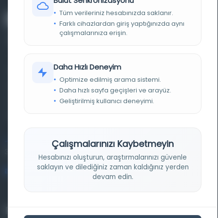
Bulut Senkronizasyonu
Tüm verileriniz hesabınızda saklanır.
Farklı cihazlardan giriş yaptığınızda aynı
çalışmalarınıza erişin.
Daha Hızlı Deneyim
Farklı dönem, dil ve coğrafyalara ait tarihî yazma ve
Optimize edilmiş arama sistemi.
basma eserleri, arşiv belgelerini, süreli yayınları ve görsel
Daha hızlı sayfa geçişleri ve arayüz.
materyalleri bir araya getiren kapsamlı bir dijital
Geliştirilmiş kullanıcı deneyimi.
kütüphane ve meta katalog.
Entertech Ofis: 322 İstanbul Ün. Avcılar Kampüsü Avcılar,
Çalışmalarınızı Kaybetmeyin
34320 İstanbul
Hesabınızı oluşturun, araştırmalarınızı güvenle
saklayın ve dilediğiniz zaman kaldığınız yerden
bilgi@osmanlica.com
devam edin.
Projelerimiz