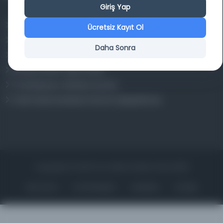
Giriş Yap
Osmanlica.com
Ücretsiz Kayıt Ol
Aruz ve Hece Ölçüsü
Daha Sonra
Türkçe Metin Sıklık Analizi
Kazakça Metin Sıklık Analizi
Transkripsiyon Alfabesi Çevirisi
Tarihi Dokümanlarda Görüntü İyileştirilmesi
Copyrights © 2026 Tüm Hakları Saklıdır. Mina ARGE
ANA SAYFA
KÜTÜPHANELER
HAKKINDA
İLETIŞIM