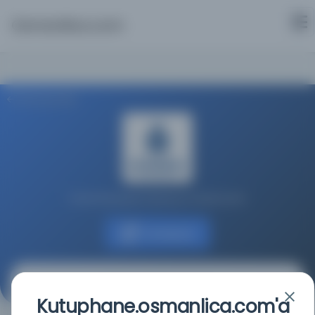
Osmanlica.com
Aramaya Dön
İstanbul Büyükşehir Belediyesi Kütüphaneleri
Kaynağa git
Tarihu Fütûhü'ş-Şam
Kutuphane.osmanlica.com'a