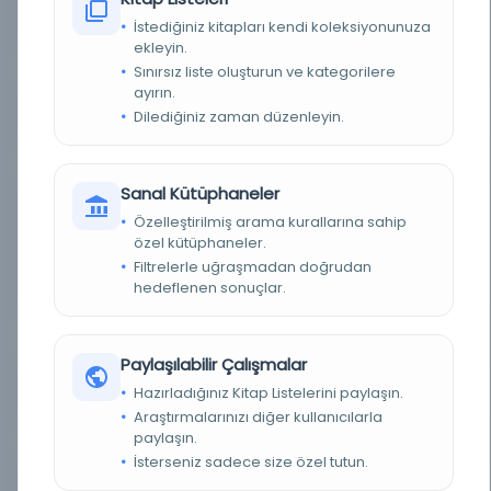
DEMIRBAŞ NUMARASI
HCE_Osm_00521
İstediğiniz kitapları kendi koleksiyonunuza
ekleyin.
KAYIT NUMARASI
2708916
Sınırsız liste oluşturun ve kategorilere
ayırın.
LOKASYON
Dilediğiniz zaman düzenleyin.
İBB Atatürk Kitaplığı
TARIH
1302 H [1885 M]
Sanal Kütüphaneler
NOTLAR
Tercüman-ı Hakikat’a tefrika suretiyle derc
Özelleştirilmiş arama kurallarına sahip
edildikden sonra ilk def’a olarak Maarif Nezâret-i
Celilesi'nin ruhsatıyla kitab şeklinde dahi tab'
özel kütüphaneler.
olunmuşdur. Kitabın sonundaki ilave sayfalarda
Filtrelerle uğraşmadan doğrudan
"Hata-Sevab Cedveli" vardır. Eser iki sütun olarak
basılmıştır.
hedeflenen sonuçlar.
SORUMLULAR
mütercimi Azmzâde Sadık el-Müeyyed (Yaveran
Hazreti Şehriyariden Piyade Yüzbaşısı)
Paylaşılabilir Çalışmalar
Hazırladığınız Kitap Listelerini paylaşın.
YAYIN GELIŞ TARIHI
31.7.2013
Araştırmalarınızı diğer kullanıcılarla
paylaşın.
BIRLIKTELIK
Bel_Osm_O.00155
İsterseniz sadece size özel tutun.
BASKI
1. bs.