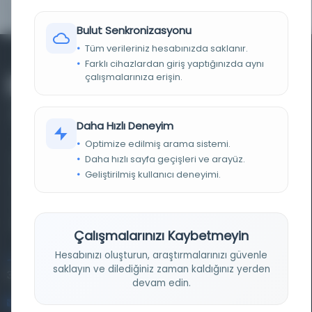
Bulut Senkronizasyonu
Tüm verileriniz hesabınızda saklanır.
Farklı cihazlardan giriş yaptığınızda aynı
çalışmalarınıza erişin.
Daha Hızlı Deneyim
Optimize edilmiş arama sistemi.
Daha hızlı sayfa geçişleri ve arayüz.
Farklı dönem, dil ve coğrafyalara ait tarihî yazma ve
Geliştirilmiş kullanıcı deneyimi.
basma eserleri, arşiv belgelerini, süreli yayınları ve görsel
materyalleri bir araya getiren kapsamlı bir dijital
kütüphane ve meta katalog.
Çalışmalarınızı Kaybetmeyin
Hesabınızı oluşturun, araştırmalarınızı güvenle
Entertech Ofis: 322 İstanbul Ün. Avcılar Kampüsü Avcılar,
saklayın ve dilediğiniz zaman kaldığınız yerden
34320 İstanbul
devam edin.
bilgi@osmanlica.com