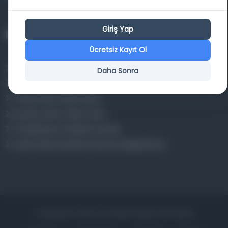
Giriş Yap
Projelerimiz
Ücretsiz Kayıt Ol
Osmanlica.com
Daha Sonra
Aruz ve Hece Ölçüsü
Türkçe Metin Sıklık Analizi
Kazakça Metin Sıklık Analizi
Transkripsiyon Alfabesi Çevirisi
Tarihi Dokümanlarda Görüntü İyileştirilmesi
Copyrights © 2026 Tüm Hakları Saklıdır. Mina ARGE