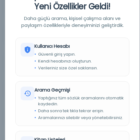
Yeni Özellikler Geldi!
YAZAR
Vakıdî Ebu Abdullah Muhammed b. Osman el-
Medenî
Daha güçlü arama, kişisel çalışma alanı ve
BASIM TARIHI
1302 H [1885 M]
paylaşım özellikleriyle deneyiminizi geliştirdik.
BASIM YERI
İstanbul - [Tercüman-ı Hakikat Matbaası]
Kullanıcı Hesabı
KONU
Şam (Suriye) -- Tarih
Güvenli giriş yapın.
Kendi hesabınızı oluşturun.
TÜR
Kitap
Verileriniz size özel saklansın.
DIL
Osmanlıca
Arama Geçmişi
DIJITAL
Evet
Yaptığınız tüm sözlük aramalarını otomatik
kaydedin.
YAZMA
Hayır
Daha sonra tek tıkla tekrar erişin.
Aramalarınızı silebilir veya yönetebilirsiniz.
FIZIKSEL BOYUTLAR
153, [2] s.; 25x17 sm.
KÜTÜPHANE
İstanbul Büyükşehir Belediyesi Kütüphaneleri
Kitap Listeleri