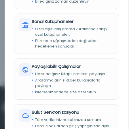
Dilediğiniz zaman düzenleyin.
DEMIRBAŞ NUMARASI
OE_TK_2652
KAYIT NUMARASI
2754713
Sanal Kütüphaneler
Özelleştirilmiş arama kurallarına sahip
LOKASYON
İBB Atatürk Kitaplığı
özel kütüphaneler.
Filtrelerle uğraşmadan doğrudan
TARIH
1926
hedeflenen sonuçlar.
NOTLAR
Dış kapakta Eser adı başında: “Millî mefküre
yolunda gençlik”.
Paylaşılabilir Çalışmalar
YAYIN GELIŞ TARIHI
11.11.2013
Hazırladığınız Kitap Listelerini paylaşın.
Araştırmalarınızı diğer kullanıcılarla
paylaşın.
İsterseniz sadece size özel tutun.
Bulut Senkronizasyonu
Tüm verileriniz hesabınızda saklanır.
Farklı cihazlardan giriş yaptığınızda aynı