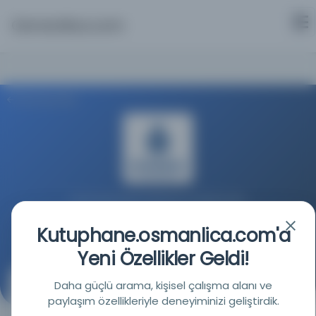
Osmanlica.com
Aramaya Dön
İstanbul Büyükşehir Belediyesi Kütüphaneleri
Kutuphane.osmanlica.com'a
Kaynağa git
Yeni Özellikler Geldi!
Daha güçlü arama, kişisel çalışma alanı ve
Cumhuriyet mefkuresi ve darülfünun gençliği
paylaşım özellikleriyle deneyiminizi geliştirdik.