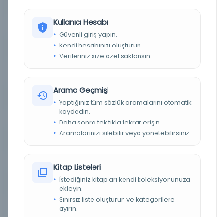
YAZAR
Ahmed Burhaneddin
Kullanıcı Hesabı
BASIM TARIHI
1926
Güvenli giriş yapın.
Kendi hesabınızı oluşturun.
BASIM YERI
- Âmedi Matbaası
Verileriniz size özel saklansın.
KONU
Toplum BilimleriSosyal GuruplarKadın - Erkek
EşitliğiÜniversite Gençliği
Arama Geçmişi
TÜR
Kitap
Yaptığınız tüm sözlük aramalarını otomatik
kaydedin.
DIL
Osmanlıca
Daha sonra tek tıkla tekrar erişin.
Aramalarınızı silebilir veya yönetebilirsiniz.
DIJITAL
Evet
YAZMA
Hayır
Kitap Listeleri
İstediğiniz kitapları kendi koleksiyonunuza
FIZIKSEL BOYUTLAR
16 s.; 18x12 cm.
ekleyin.
Sınırsız liste oluşturun ve kategorilere
KÜTÜPHANE
İstanbul Büyükşehir Belediyesi Kütüphaneleri
ayırın.