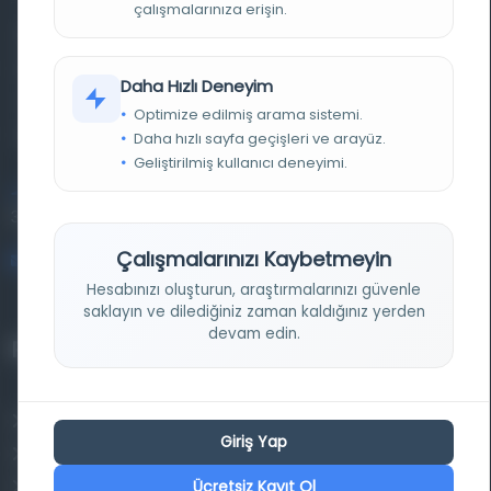
çalışmalarınıza erişin.
Farklı dönem, dil ve coğrafyalara ait tarihî yazma ve
basma eserleri, arşiv belgelerini, süreli yayınları ve görsel
Daha Hızlı Deneyim
materyalleri bir araya getiren kapsamlı bir dijital
Optimize edilmiş arama sistemi.
kütüphane ve meta katalog.
Daha hızlı sayfa geçişleri ve arayüz.
Geliştirilmiş kullanıcı deneyimi.
Entertech Ofis: 322 İstanbul Ün. Avcılar Kampüsü Avcılar,
34320 İstanbul
Çalışmalarınızı Kaybetmeyin
bilgi@osmanlica.com
Hesabınızı oluşturun, araştırmalarınızı güvenle
saklayın ve dilediğiniz zaman kaldığınız yerden
devam edin.
Projelerimiz
Osmanlica.com
Giriş Yap
Aruz ve Hece Ölçüsü
Ücretsiz Kayıt Ol
Türkçe Metin Sıklık Analizi