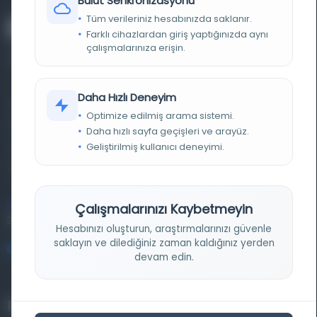
Bulut Senkronizasyonu
Tüm verileriniz hesabınızda saklanır.
Farklı cihazlardan giriş yaptığınızda aynı
çalışmalarınıza erişin.
Daha Hızlı Deneyim
Farklı dönem, dil ve coğrafyalara ait tarihî yazma ve
Optimize edilmiş arama sistemi.
basma eserleri, arşiv belgelerini, süreli yayınları ve görsel
Daha hızlı sayfa geçişleri ve arayüz.
materyalleri bir araya getiren kapsamlı bir dijital
Geliştirilmiş kullanıcı deneyimi.
kütüphane ve meta katalog.
Entertech Ofis: 322 İstanbul Ün. Avcılar Kampüsü Avcılar,
Çalışmalarınızı Kaybetmeyin
34320 İstanbul
Hesabınızı oluşturun, araştırmalarınızı güvenle
saklayın ve dilediğiniz zaman kaldığınız yerden
bilgi@osmanlica.com
devam edin.
Projelerimiz