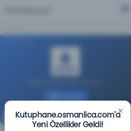
Osmanlica.com
Aramaya Dön
İstanbul Büyükşehir Belediyesi Kütüphaneleri
Kaynağa git
Kutuphane.osmanlica.com'a
Islahü't-takvim
Yeni Özellikler Geldi!