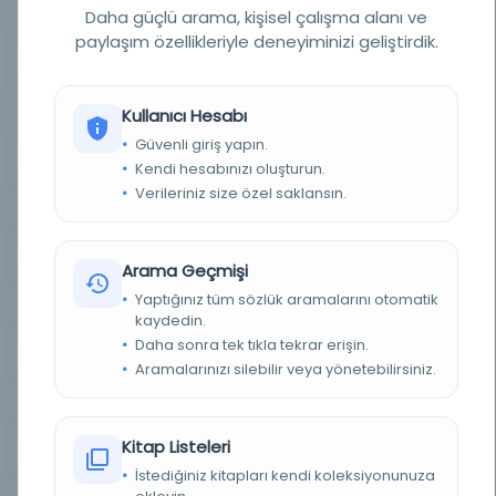
YAZAR
Gazi Ahmed Muhtar Paşa
Daha güçlü arama, kişisel çalışma alanı ve
paylaşım özellikleriyle deneyiminizi geliştirdik.
BASIM TARIHI
1307 H [1890 M]
BASIM YERI
Kahire - Matbaatü Muhammed Mustafa Efendi
Kullanıcı Hesabı
Güvenli giriş yapın.
KONU
Takvimler
Kendi hesabınızı oluşturun.
Verileriniz size özel saklansın.
TÜR
Kitap
DIL
ara,ota
Arama Geçmişi
Yaptığınız tüm sözlük aramalarını otomatik
DIJITAL
Evet
kaydedin.
Daha sonra tek tıkla tekrar erişin.
YAZMA
Hayır
Aramalarınızı silebilir veya yönetebilirsiniz.
FIZIKSEL BOYUTLAR
72, 45 s. ; 29x20 sm
Kitap Listeleri
KÜTÜPHANE
İstanbul Büyükşehir Belediyesi Kütüphaneleri
İstediğiniz kitapları kendi koleksiyonunuza