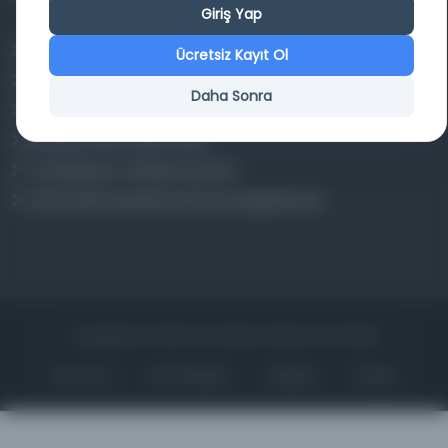
Giriş Yap
Osmanlica.com
Ücretsiz Kayıt Ol
Aruz ve Hece Ölçüsü
Daha Sonra
Türkçe Metin Sıklık Analizi
Kazakça Metin Sıklık Analizi
Transkripsiyon Alfabesi Çevirisi
Tarihi Dokümanlarda Görüntü İyileştirilmesi
Copyrights © 2026 Tüm Hakları Saklıdır. Mina ARGE
ANA SAYFA
KÜTÜPHANELER
HAKKINDA
İLETIŞIM