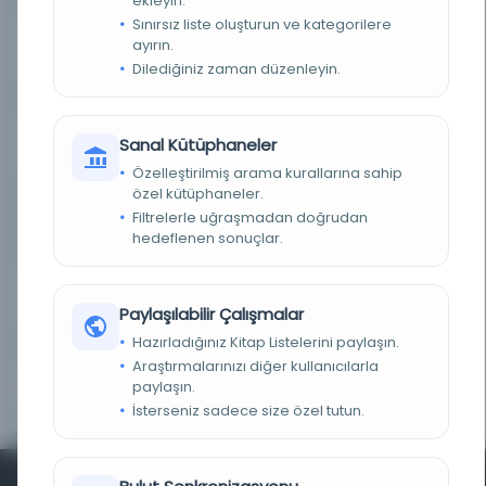
ekleyin.
DEMIRBAŞ NUMARASI
Bel_Osm_O.00792
Sınırsız liste oluşturun ve kategorilere
ayırın.
KAYIT NUMARASI
2701649
Dilediğiniz zaman düzenleyin.
LOKASYON
İBB Atatürk Kitaplığı
Sanal Kütüphaneler
TARIH
1307 H [1890 M]
Özelleştirilmiş arama kurallarına sahip
özel kütüphaneler.
NOTLAR
Eser iki sütun halinde olup sağ sütunda
Osmanlıca metni, sol sütunda ise Arapça
Filtrelerle uğraşmadan doğrudan
tercümesi vardır. Eserin ikinci kısmının 1-33.
hedeflenen sonuçlar.
sayfaları yaprak esasına, sonrası ise sayfa
esasına göre numaralandırılmıştır.
SORUMLULAR
Mütercim Şefik b. Mansur Yeğen
Paylaşılabilir Çalışmalar
Hazırladığınız Kitap Listelerini paylaşın.
YAYIN GELIŞ TARIHI
21.6.2013
Araştırmalarınızı diğer kullanıcılarla
paylaşın.
BIRLIKTELIK
Bel_Osm_O.00792
İsterseniz sadece size özel tutun.