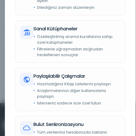
ayırın.
DEMIRBAŞ NUMARASI
AUE_00068
Dilediğiniz zaman düzenleyin.
KAYIT NUMARASI
2686015
LOKASYON
İBB Atatürk Kitaplığı
Sanal Kütüphaneler
Özelleştirilmiş arama kurallarına sahip
TARIH
1315 H [1897-1898 M]
özel kütüphaneler.
Filtrelerle uğraşmadan doğrudan
hedeflenen sonuçlar.
NOTLAR
Maarif Nezareti Celilesi'nin 8 Mart sene 1315
tarihli ve 5 numaralı ruhsatı haizdir. Eser iki
sütun olarak basılmıştır. Kitabın baş tarafındaki
ilave sayfada eserin "Fihrist"i vardır. Eserin
Yazıcıoğlu Ahmed Bican’a aidiyetinin reddi için
bkz.: DİA II/51; İA I/182, İA XIII/368
Paylaşılabilir Çalışmalar
Hazırladığınız Kitap Listelerini paylaşın.
YAYIN GELIŞ TARIHI
25.10.2013
Araştırmalarınızı diğer kullanıcılarla
paylaşın.
İsterseniz sadece size özel tutun.
Bulut Senkronizasyonu
Tüm verileriniz hesabınızda saklanır.