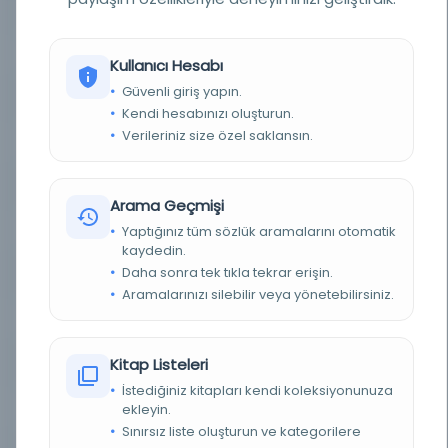
YAZAR
Diyarbakırlı Ahmed Mürşidî
BASIM TARIHI
1315 H [1897-1898 M]
Kullanıcı Hesabı
Güvenli giriş yapın.
BASIM YERI
İstanbul - Arif Efendi Matbaası
Kendi hesabınızı oluşturun.
Verileriniz size özel saklansın.
KONU
İslâm ahlâkı
TÜR
Kitap
Arama Geçmişi
Yaptığınız tüm sözlük aramalarını otomatik
DIL
Osmanlıca
kaydedin.
Daha sonra tek tıkla tekrar erişin.
DIJITAL
Evet
Aramalarınızı silebilir veya yönetebilirsiniz.
YAZMA
Hayır
Kitap Listeleri
FIZIKSEL BOYUTLAR
[1], 328 s.; 23x16 sm.
İstediğiniz kitapları kendi koleksiyonunuza
KÜTÜPHANE
İstanbul Büyükşehir Belediyesi Kütüphaneleri
ekleyin.
Sınırsız liste oluşturun ve kategorilere