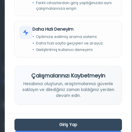
Farklı cihazlardan giriş yaptığınızda aynı
çalışmalarınıza erişin.
Farklı dönem, dil ve coğrafyalara ait tarihî yazma ve
Daha Hızlı Deneyim
basma eserleri, arşiv belgelerini, süreli yayınları ve görsel
Optimize edilmiş arama sistemi.
materyalleri bir araya getiren kapsamlı bir dijital
Daha hızlı sayfa geçişleri ve arayüz.
kütüphane ve meta katalog.
Geliştirilmiş kullanıcı deneyimi.
Entertech Ofis: 322 İstanbul Ün. Avcılar Kampüsü Avcılar,
34320 İstanbul
Çalışmalarınızı Kaybetmeyin
bilgi@osmanlica.com
Hesabınızı oluşturun, araştırmalarınızı güvenle
saklayın ve dilediğiniz zaman kaldığınız yerden
devam edin.
Projelerimiz
Giriş Yap
Osmanlica.com