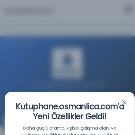
Osmanlica.com
Aramaya Dön
İstanbul Büyükşehir Belediyesi Kütüphaneleri
Kaynağa git
Kutuphane.osmanlica.com'a
Yeni Özellikler Geldi!
Kitab-ı mürşid-i pend-i Ahmediyye
Daha güçlü arama, kişisel çalışma alanı ve
paylaşım özellikleriyle deneyiminizi geliştirdik.