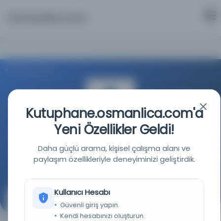
Osmanlica.com
Aramaya Dön
Kutuphane.osmanlica.com'a
Yeni Özellikler Geldi!
İstanbul Büyükşehir Belediyesi Kütüphaneleri
Daha güçlü arama, kişisel çalışma alanı ve
paylaşım özellikleriyle deneyiminizi geliştirdik.
Kaynağa git
Kullanıcı Hesabı
Menakibü’l-cevahir
Güvenli giriş yapın.
Kendi hesabınızı oluşturun.