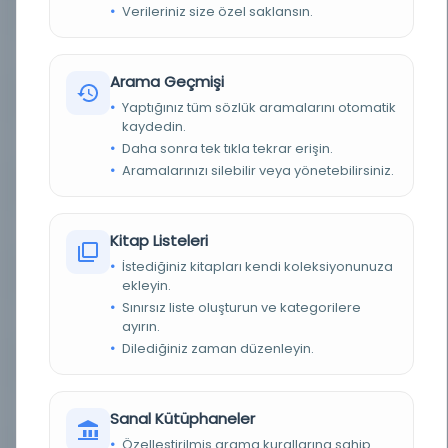
Verileriniz size özel saklansın.
YAZAR
Yahya b. Bahşi
KONU
Tasavvuf
Arama Geçmişi
TÜR
Kitap
Yaptığınız tüm sözlük aramalarını otomatik
kaydedin.
DIL
Osmanlıca
Daha sonra tek tıkla tekrar erişin.
Aramalarınızı silebilir veya yönetebilirsiniz.
DIJITAL
Evet
YAZMA
Evet
Kitap Listeleri
İstediğiniz kitapları kendi koleksiyonunuza
FIZIKSEL BOYUTLAR
120 yk., 13 st. ; 195x140, 150x80 mm.
ekleyin.
Sınırsız liste oluşturun ve kategorilere
KÜTÜPHANE
İstanbul Büyükşehir Belediyesi Kütüphaneleri
ayırın.
Dilediğiniz zaman düzenleyin.
DEMIRBAŞ NUMARASI
MC_Yz_K.000238
KAYIT NUMARASI
2741819
Sanal Kütüphaneler
Özelleştirilmiş arama kurallarına sahip