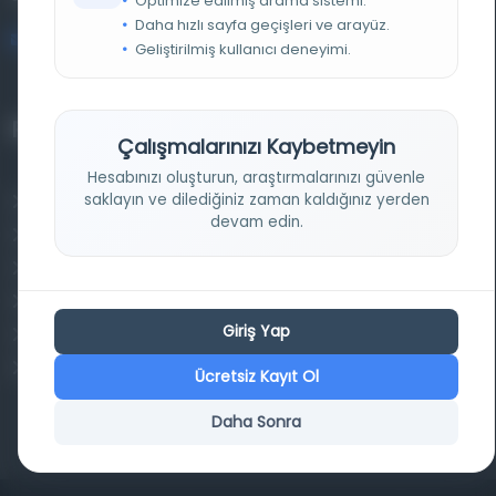
Optimize edilmiş arama sistemi.
Daha hızlı sayfa geçişleri ve arayüz.
bilgi@osmanlica.com
Geliştirilmiş kullanıcı deneyimi.
Projelerimiz
Çalışmalarınızı Kaybetmeyin
Hesabınızı oluşturun, araştırmalarınızı güvenle
saklayın ve dilediğiniz zaman kaldığınız yerden
Osmanlica.com
devam edin.
Aruz ve Hece Ölçüsü
Türkçe Metin Sıklık Analizi
Kazakça Metin Sıklık Analizi
Giriş Yap
Transkripsiyon Alfabesi Çevirisi
Tarihi Dokümanlarda Görüntü İyileştirilmesi
Ücretsiz Kayıt Ol
Daha Sonra