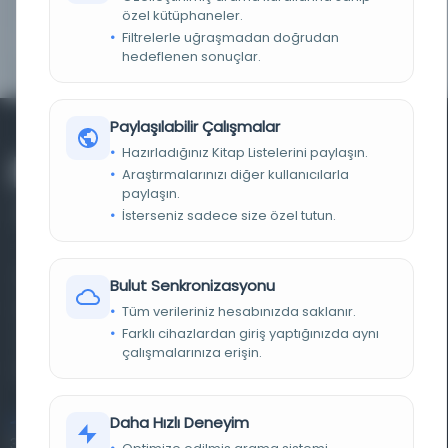
LOKASYON
İBB Atatürk Kitaplığı
özel kütüphaneler.
Filtrelerle uğraşmadan doğrudan
NOTLAR
Emir Sultan'ın menakıbıdır.
hedeflenen sonuçlar.
Paylaşılabilir Çalışmalar
Hazırladığınız Kitap Listelerini paylaşın.
Araştırmalarınızı diğer kullanıcılarla
paylaşın.
İsterseniz sadece size özel tutun.
Farklı dönem, dil ve coğrafyalara ait tarihî yazma ve
Bulut Senkronizasyonu
basma eserleri, arşiv belgelerini, süreli yayınları ve görsel
Tüm verileriniz hesabınızda saklanır.
Farklı cihazlardan giriş yaptığınızda aynı
materyalleri bir araya getiren kapsamlı bir dijital
çalışmalarınıza erişin.
kütüphane ve meta katalog.
Daha Hızlı Deneyim
Entertech Ofis: 322 İstanbul Ün. Avcılar Kampüsü Avcılar,
34320 İstanbul