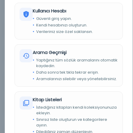
YAZAR
Cevdet Paşa, Ahmed b. Hacı İsmail b. Hacı Ali
Kullanıcı Hesabı
BASIM TARIHI
[t.y.]
Güvenli giriş yapın.
Kendi hesabınızı oluşturun.
BASIM YERI
- Müellif hattı
Verileriniz size özel saklansın.
KONU
Genel Konular
Arama Geçmişi
TÜR
Kitap
Yaptığınız tüm sözlük aramalarını otomatik
kaydedin.
DIL
Osmanlıca
Daha sonra tek tıkla tekrar erişin.
Aramalarınızı silebilir veya yönetebilirsiniz.
DIJITAL
Evet
YAZMA
Evet
Kitap Listeleri
İstediğiniz kitapları kendi koleksiyonunuza
FIZIKSEL BOYUTLAR
64 yk., bb st. ; 220x170, bb mm.
ekleyin.
Sınırsız liste oluşturun ve kategorilere
KÜTÜPHANE
İstanbul Büyükşehir Belediyesi Kütüphaneleri
ayırın.
Dilediğiniz zaman düzenleyin.