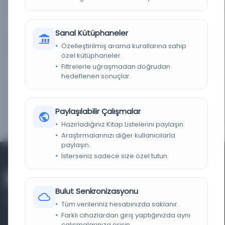
DEMIRBAŞ NUMARASI
CP_Yz_000033
KAYIT NUMARASI
2739842
Sanal Kütüphaneler
Özelleştirilmiş arama kurallarına sahip
LOKASYON
İBB Atatürk Kitaplığı
özel kütüphaneler.
Filtrelerle uğraşmadan doğrudan
TARIH
[t.y.]
hedeflenen sonuçlar.
NOTLAR
Cevdet Paşa’nın kendi yazıları yanında; şiirler,
münşeat örnekleri, hadis ve dualar, çeşitli
risalelerden parçalar, bir mazbata ve Osmanlı
Paylaşılabilir Çalışmalar
döneminde altın ve gümüşün değerini gösteren
bir cetvel vardır.
Hazırladığınız Kitap Listelerini paylaşın.
Araştırmalarınızı diğer kullanıcılarla
paylaşın.
İsterseniz sadece size özel tutun.
Bulut Senkronizasyonu
Tüm verileriniz hesabınızda saklanır.
Farklı cihazlardan giriş yaptığınızda aynı
çalışmalarınıza erişin.