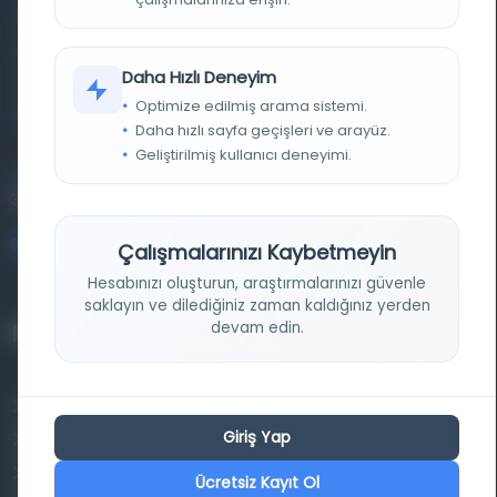
Farklı dönem, dil ve coğrafyalara ait tarihî yazma ve
basma eserleri, arşiv belgelerini, süreli yayınları ve görsel
Daha Hızlı Deneyim
materyalleri bir araya getiren kapsamlı bir dijital
Optimize edilmiş arama sistemi.
kütüphane ve meta katalog.
Daha hızlı sayfa geçişleri ve arayüz.
Geliştirilmiş kullanıcı deneyimi.
Entertech Ofis: 322 İstanbul Ün. Avcılar Kampüsü Avcılar,
34320 İstanbul
bilgi@osmanlica.com
Çalışmalarınızı Kaybetmeyin
Hesabınızı oluşturun, araştırmalarınızı güvenle
saklayın ve dilediğiniz zaman kaldığınız yerden
devam edin.
Projelerimiz
Osmanlica.com
Giriş Yap
Aruz ve Hece Ölçüsü
Türkçe Metin Sıklık Analizi
Ücretsiz Kayıt Ol