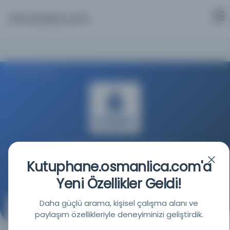
Osmanlica.com
Aramaya Dön
İstanbul Büyükşehir Belediyesi Kütüphaneleri
Kutuphane.osmanlica.com'a
Kaynağa git
Yeni Özellikler Geldi!
Daha güçlü arama, kişisel çalışma alanı ve
Mecmua-i Ahmed Cevdet
paylaşım özellikleriyle deneyiminizi geliştirdik.