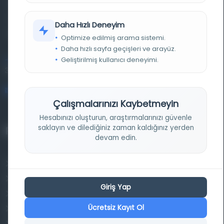
basma eserleri, arşiv belgelerini, süreli yayınları ve görsel
materyalleri bir araya getiren kapsamlı bir dijital
Daha Hızlı Deneyim
kütüphane ve meta katalog.
Optimize edilmiş arama sistemi.
Daha hızlı sayfa geçişleri ve arayüz.
Geliştirilmiş kullanıcı deneyimi.
Entertech Ofis: 322 İstanbul Ün. Avcılar Kampüsü Avcılar,
34320 İstanbul
bilgi@osmanlica.com
Çalışmalarınızı Kaybetmeyin
Hesabınızı oluşturun, araştırmalarınızı güvenle
saklayın ve dilediğiniz zaman kaldığınız yerden
Projelerimiz
devam edin.
Osmanlica.com
Aruz ve Hece Ölçüsü
Giriş Yap
Türkçe Metin Sıklık Analizi
Ücretsiz Kayıt Ol
Kazakça Metin Sıklık Analizi