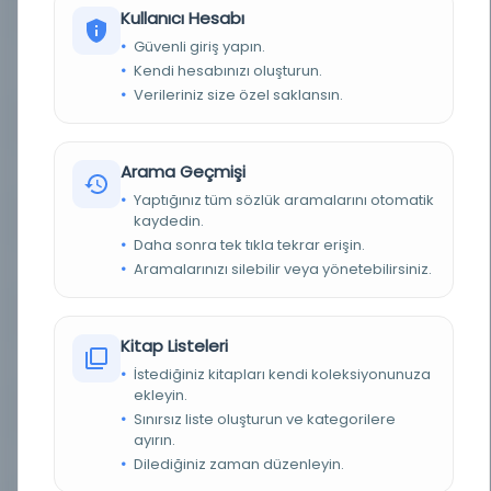
BASIM TARIHI
Rebiülevvel 1190 H
Kullanıcı Hesabı
Güvenli giriş yapın.
BASIM YERI
- Abdurrahman b. el-Hac Ebu Bekir Efendi el-
Kendi hesabınızı oluşturun.
Kefevî
Verileriniz size özel saklansın.
KONU
Mev'ize
Arama Geçmişi
TÜR
Kitap
Yaptığınız tüm sözlük aramalarını otomatik
kaydedin.
DIL
Osmanlıca
Daha sonra tek tıkla tekrar erişin.
Aramalarınızı silebilir veya yönetebilirsiniz.
DIJITAL
Evet
YAZMA
Evet
Kitap Listeleri
FIZIKSEL BOYUTLAR
45 yk., 15 st.; 180x120, 125x70 mm.
İstediğiniz kitapları kendi koleksiyonunuza
ekleyin.
KÜTÜPHANE
İstanbul Büyükşehir Belediyesi Kütüphaneleri
Sınırsız liste oluşturun ve kategorilere
ayırın.
DEMIRBAŞ NUMARASI
Bel_Yz_K.001450
Dilediğiniz zaman düzenleyin.