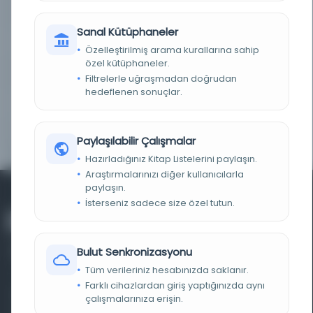
KAYIT NUMARASI
2748862
Sanal Kütüphaneler
LOKASYON
İBB Atatürk Kitaplığı
Özelleştirilmiş arama kurallarına sahip
özel kütüphaneler.
TARIH
Rebiülevvel 1190 H
Filtrelerle uğraşmadan doğrudan
hedeflenen sonuçlar.
NOTLAR
Abdullah Karataş’tan satın alınmıştır.
YAYIN GELIŞ TARIHI
4.10.2011
Paylaşılabilir Çalışmalar
Hazırladığınız Kitap Listelerini paylaşın.
Araştırmalarınızı diğer kullanıcılarla
paylaşın.
İsterseniz sadece size özel tutun.
Bulut Senkronizasyonu
Tüm verileriniz hesabınızda saklanır.
Farklı cihazlardan giriş yaptığınızda aynı
Farklı dönem, dil ve coğrafyalara ait tarihî yazma ve
çalışmalarınıza erişin.