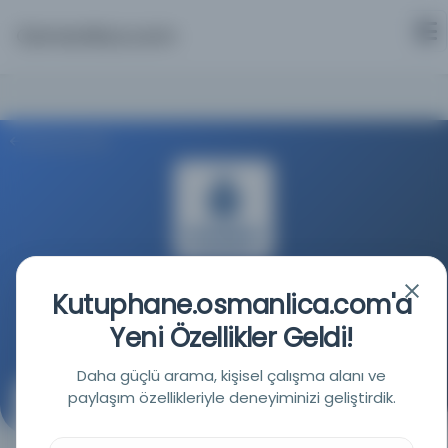
Osmanlica.com
Aramaya Dön
İstanbul Büyükşehir Belediyesi Kütüphaneleri
Kutuphane.osmanlica.com'a
Yeni Özellikler Geldi!
Kaynağa git
Daha güçlü arama, kişisel çalışma alanı ve
paylaşım özellikleriyle deneyiminizi geliştirdik.
Mecmua-i hutbe