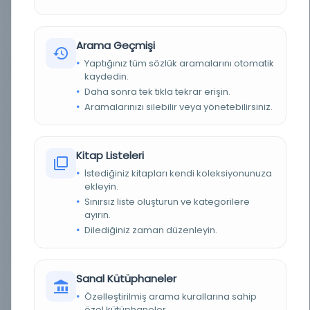
KONU
Türk EdebiyatıTürk Şiiri
TÜR
Kitap
Arama Geçmişi
Yaptığınız tüm sözlük aramalarını otomatik
DIL
Osmanlıca
kaydedin.
Daha sonra tek tıkla tekrar erişin.
DIJITAL
Evet
Aramalarınızı silebilir veya yönetebilirsiniz.
YAZMA
Evet
Kitap Listeleri
FIZIKSEL BOYUTLAR
66 yk., bb st. ; 165x105, bb mm.
İstediğiniz kitapları kendi koleksiyonunuza
ekleyin.
KÜTÜPHANE
İstanbul Büyükşehir Belediyesi Kütüphaneleri
Sınırsız liste oluşturun ve kategorilere
ayırın.
DEMIRBAŞ NUMARASI
Bel_Yz_K.000403
Dilediğiniz zaman düzenleyin.
KAYIT NUMARASI
2738974
Sanal Kütüphaneler
LOKASYON
İBB Atatürk Kitaplığı
Özelleştirilmiş arama kurallarına sahip
özel kütüphaneler.