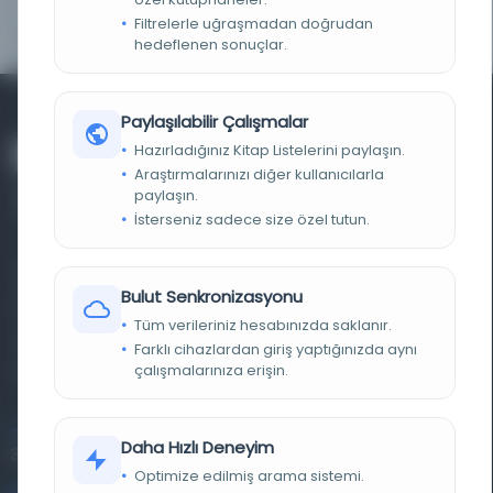
NOTLAR
"İlahiler, gazel ve nefesler. 9-21 yapraklar
arasında "On İki İmam"ı anlatan bir risale var."
Filtrelerle uğraşmadan doğrudan
hedeflenen sonuçlar.
Paylaşılabilir Çalışmalar
Hazırladığınız Kitap Listelerini paylaşın.
Araştırmalarınızı diğer kullanıcılarla
paylaşın.
İsterseniz sadece size özel tutun.
Farklı dönem, dil ve coğrafyalara ait tarihî yazma ve
Bulut Senkronizasyonu
basma eserleri, arşiv belgelerini, süreli yayınları ve görsel
Tüm verileriniz hesabınızda saklanır.
materyalleri bir araya getiren kapsamlı bir dijital
Farklı cihazlardan giriş yaptığınızda aynı
çalışmalarınıza erişin.
kütüphane ve meta katalog.
Entertech Ofis: 322 İstanbul Ün. Avcılar Kampüsü Avcılar,
Daha Hızlı Deneyim
34320 İstanbul
Optimize edilmiş arama sistemi.