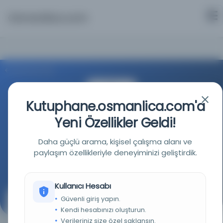
Osmanlica.com
Aramaya Dön
Kutuphane.osmanlica.com'a
Yeni Özellikler Geldi!
Daha güçlü arama, kişisel çalışma alanı ve
İstanbul Büyükşehir Belediyesi Kütüphaneleri
paylaşım özellikleriyle deneyiminizi geliştirdik.
Kaynağa git
Kullanıcı Hesabı
Güvenli giriş yapın.
Şiir mecmuası
Kendi hesabınızı oluşturun.
Verileriniz size özel saklansın.