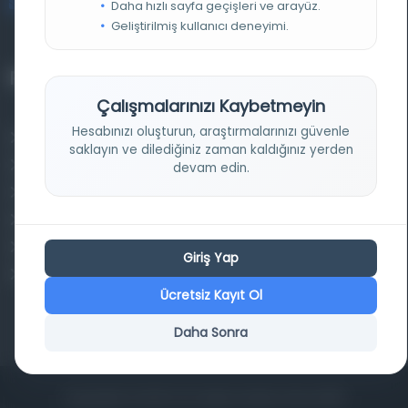
bilgi@osmanlica.com
Daha hızlı sayfa geçişleri ve arayüz.
Geliştirilmiş kullanıcı deneyimi.
Projelerimiz
Çalışmalarınızı Kaybetmeyin
Hesabınızı oluşturun, araştırmalarınızı güvenle
Osmanlica.com
saklayın ve dilediğiniz zaman kaldığınız yerden
Aruz ve Hece Ölçüsü
devam edin.
Türkçe Metin Sıklık Analizi
Kazakça Metin Sıklık Analizi
Transkripsiyon Alfabesi Çevirisi
Giriş Yap
Tarihi Dokümanlarda Görüntü İyileştirilmesi
Ücretsiz Kayıt Ol
Daha Sonra
Copyrights © 2026 Tüm Hakları Saklıdır. Mina ARGE