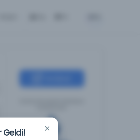
BETA
İletişim
Giriş
TR
Kaynağa git
İstanbul Büyükşehir Belediyesi
Kütüphaneleri
 Geldi!