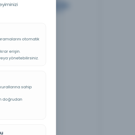
eyiminizi
 aramalarını otomatik
krar erişin.
veya yönetebilirsiniz.
kurallarına sahip
an doğrudan
nu