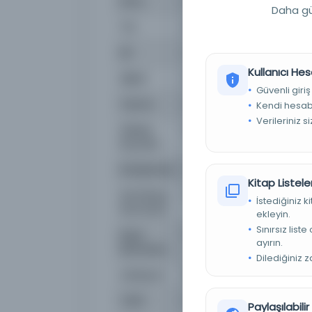
Konu
İran Edebiyatıİran Şiiri
Daha güç
Tür
Kitap
Dil
fas,ota
Kullanıcı Hes
Dijital
Evet
Güvenli giriş
Yazma
Evet
Kendi hesabı
Verileriniz s
Fiziksel
125 yk., 30 st. ; 330x200, 
Boyutlar
Kütüphane:
İstanbul Büyükşehir Beled
Kitap Listeler
Demirbaş
OE_Yz_000002
İstediğiniz 
Numarası
ekleyin.
Sınırsız list
Kayıt
2742484
ayırın.
Numarası
Dilediğiniz 
Lokasyon
İBB Atatürk Kitaplığı
Tarih
1045 H.
Paylaşılabili