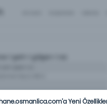
m
Ana Sayfa
Kütüphaneler
Hakkında
e-i şerh-i gülşen-i raz
 şerh-i gülşen-i raz
Muhammed Yahya (ö. 892 H.)
ane.osmanlica.com'a Yeni Özellikler