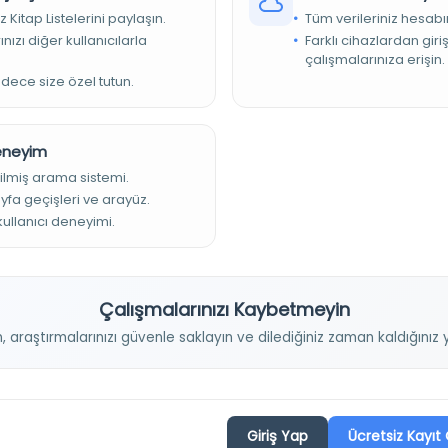
z Kitap Listelerini paylaşın.
Tüm verileriniz hesabı
H. tarihli nüshadan istinsah edilmiştir. Defter halindedir.
rim Şebisteri’nin “Gülşen-i raz” isimli eserinin açıklamasıdır.
nızı diğer kullanıcılarla
Farklı cihazlardan giri
çalışmalarınıza erişin.
-Allah Mahmud b. Ahmed Kastamoni Hulvi (ö. 1064 H.)
adece size özel tutun.
Deneyim
ilmiş arama sistemi.
ayfa geçişleri ve arayüz.
 kullanıcı deneyimi.
Projelerimiz
Çalışmalarınızı Kaybetmeyin
n, araştırmalarınızı güvenle saklayın ve dilediğiniz zaman kaldığını
Osmanlica.com
Aruz ve Hece Ölçüsü
Giriş Yap
Ücretsiz Kayıt 