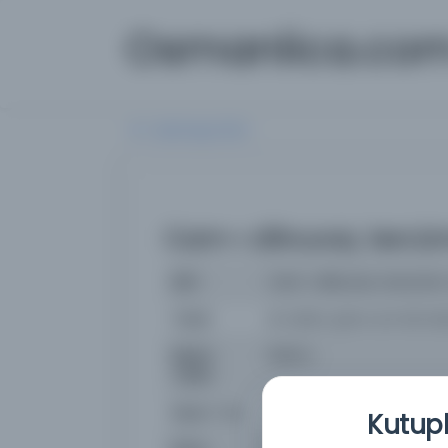
Osmanlica.co
Aramaya Dön
Cam-ı dilnuvaz, tercüm
İsim
Cam-ı dilnuvaz, tercüme-i
Yazar
el-Lahici, Şems ed-din 
Basım
1045 H.
Tarihi:
Basım Yeri
- Osman Ergin
Kutuph