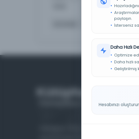
Hazırladığını
Notlar
Müellif hattıyle olan 1046 
Sadeddin Mahmud b. Abdülke
Araştırmaları
paylaşın.
Sorumlular
müt.: Cemal ed-din Nimet
İsterseniz s
Daha Hızlı 
Optimize ed
Daha hızlı s
Geliştirilmiş
Hesabınızı oluşturu
Farklı dönem, dil ve coğrafyalara ait tarihî
yazma ve basma eserleri, arşiv belgelerini,