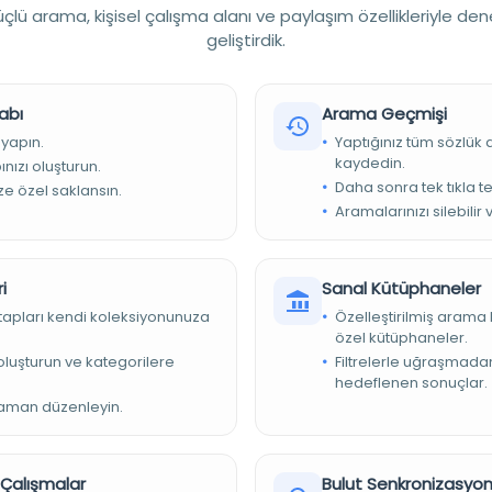
lü arama, kişisel çalışma alanı ve paylaşım özellikleriyle den
geliştirdik.
abı
Arama Geçmişi
 yapın.
Yaptığınız tüm sözlük
kaydedin.
nızı oluşturun.
Daha sonra tek tıkla te
ize özel saklansın.
280x150 mm.
Aramalarınızı silebilir 
iyesi Kütüphaneleri
i
Sanal Kütüphaneler
kitapları kendi koleksiyonunuza
Özelleştirilmiş arama 
özel kütüphaneler.
e oluşturun ve kategorilere
Filtrelerle uğraşmad
hedeflenen sonuçlar.
zaman düzenleyin.
r Çalışmalar
Bulut Senkronizasyo