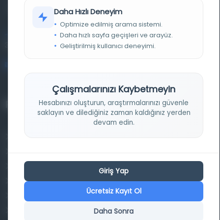
kütüphane ve meta katalog.
Daha Hızlı Deneyim
Optimize edilmiş arama sistemi.
Daha hızlı sayfa geçişleri ve arayüz.
Entertech Ofis: 322 İstanbul Ün. Avcılar Kampüsü Avcılar,
34320 İstanbul
Geliştirilmiş kullanıcı deneyimi.
bilgi@osmanlica.com
Çalışmalarınızı Kaybetmeyin
Projelerimiz
Hesabınızı oluşturun, araştırmalarınızı güvenle
saklayın ve dilediğiniz zaman kaldığınız yerden
devam edin.
Osmanlica.com
Aruz ve Hece Ölçüsü
Türkçe Metin Sıklık Analizi
Giriş Yap
Kazakça Metin Sıklık Analizi
Ücretsiz Kayıt Ol
Transkripsiyon Alfabesi Çevirisi
Tarihi Dokümanlarda Görüntü İyileştirilmesi
Daha Sonra