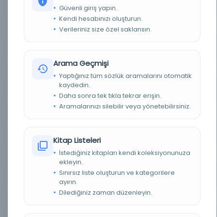
YAZAR
derleyen : Ahmed Nazmi [Türe] (1876 - 1950)
Güvenli giriş yapın.
Kendi hesabınızı oluşturun.
KONU
Genel KonularHadis
Verileriniz size özel saklansın.
TÜR
Kitap
Arama Geçmişi
DIL
ara,ota
Yaptığınız tüm sözlük aramalarını otomatik
kaydedin.
DIJITAL
Evet
Daha sonra tek tıkla tekrar erişin.
Aramalarınızı silebilir veya yönetebilirsiniz.
YAZMA
Evet
FIZIKSEL BOYUTLAR
124 yk., bb st. ; 320x120, bb mm.
Kitap Listeleri
İstediğiniz kitapları kendi koleksiyonunuza
KÜTÜPHANE
İstanbul Büyükşehir Belediyesi Kütüphaneleri
ekleyin.
Sınırsız liste oluşturun ve kategorilere
DEMIRBAŞ NUMARASI
OE_Yz_000066-10
ayırın.
Dilediğiniz zaman düzenleyin.
KAYIT NUMARASI
2742614