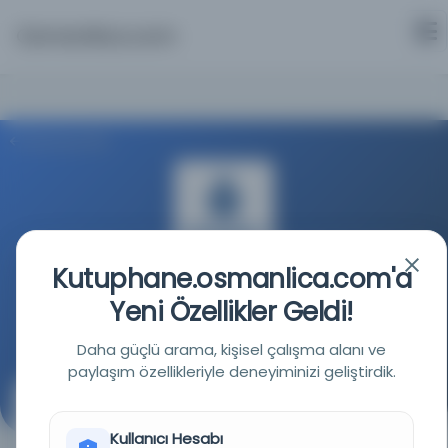
Osmanlica.com
Aramaya Dön
Kutuphane.osmanlica.com'a
İstanbul Büyükşehir Belediyesi Kütüphaneleri
Yeni Özellikler Geldi!
Kaynağa git
Daha güçlü arama, kişisel çalışma alanı ve
paylaşım özellikleriyle deneyiminizi geliştirdik.
Mecmuat el-fevaid
Kullanıcı Hesabı