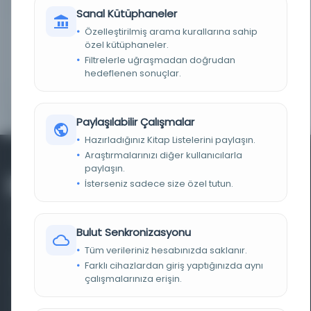
LOKASYON
İBB Atatürk Kitaplığı
Sanal Kütüphaneler
Özelleştirilmiş arama kurallarına sahip
NOTLAR
İçindekiler: 1. Fezail-i Muhammediye hakkında
kırk hadis / Nebhani (1b-13a yk.), 2. Emsal-i
özel kütüphaneler.
Muhammediye (14a-19a yk.), 3. Binbir hadis /
Filtrelerle uğraşmadan doğrudan
Mehmed Arif (20a-124a yk.). Arada birçok boş
yaprak vardır.
hedeflenen sonuçlar.
SORUMLULAR
derleyen : Ahmed Nazmi [Türe] (1876 - 1950)
Paylaşılabilir Çalışmalar
Hazırladığınız Kitap Listelerini paylaşın.
Araştırmalarınızı diğer kullanıcılarla
paylaşın.
İsterseniz sadece size özel tutun.
Bulut Senkronizasyonu
Tüm verileriniz hesabınızda saklanır.
Farklı dönem, dil ve coğrafyalara ait tarihî yazma ve
Farklı cihazlardan giriş yaptığınızda aynı
çalışmalarınıza erişin.
basma eserleri, arşiv belgelerini, süreli yayınları ve görsel
materyalleri bir araya getiren kapsamlı bir dijital