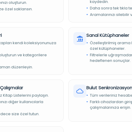
kaydedin.
nızı oluşturun.
Daha sonra tek tıkla te
ize özel saklansın.
Aramalarınızı silebilir 
, 15 st. ; 180x105, 115x60 mm.
bul Büyükşehir Belediyesi Kütüphaneleri
i
Sanal Kütüphaneler
z_001721
kitapları kendi koleksiyonunuza
Özelleştirilmiş arama 
özel kütüphaneler.
042
e oluşturun ve kategorilere
Filtrelerle uğraşmad
atürk Kitaplığı
hedeflenen sonuçlar.
zaman düzenleyin.
 (Konuya göre isim verildi)
r Çalışmalar
Bulut Senkronizasyo
z Kitap Listelerini paylaşın.
Tüm verileriniz hesabı
nızı diğer kullanıcılarla
Farklı cihazlardan giri
çalışmalarınıza erişin.
adece size özel tutun.