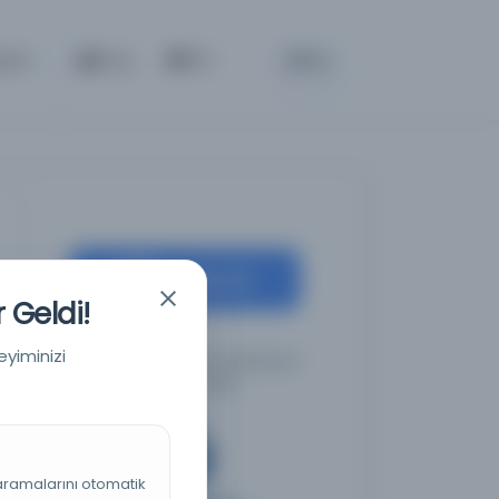
BETA
tişim
Giriş
TR
Kaynağa git
 Geldi!
eyiminizi
İstanbul Büyükşehir Belediyesi
Kütüphaneleri
 aramalarını otomatik