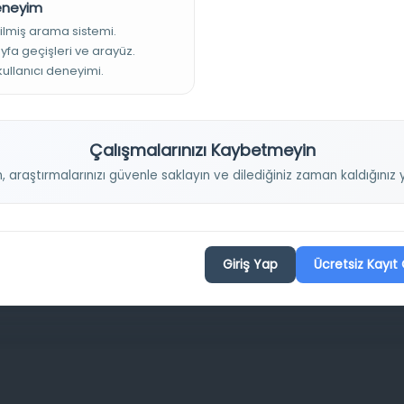
Deneyim
Projelerimiz
ilmiş arama sistemi.
ayfa geçişleri ve arayüz.
 kullanıcı deneyimi.
Osmanlica.com
Aruz ve Hece Ölçüsü
Çalışmalarınızı Kaybetmeyin
Türkçe Metin Sıklık Analizi
n, araştırmalarınızı güvenle saklayın ve dilediğiniz zaman kaldığını
Kazakça Metin Sıklık Analizi
Transkripsiyon Alfabesi Çevirisi
Tarihi Dokümanlarda Görüntü İyileştirilmesi
Giriş Yap
Ücretsiz Kayıt 