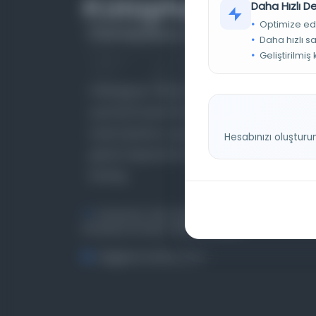
Daha Hızlı 
Optimize ed
Daha hızlı s
Geliştirilmiş
Farklı dönem, dil ve coğrafyalara ait tarihî
yazma ve basma eserleri, arşiv belgelerini,
süreli yayınları ve görsel materyalleri bir araya
Hesabınızı oluşturu
getiren kapsamlı bir dijital kütüphane ve meta
katalog.
Entertech Ofis: 322 İstanbul Ün. Avcılar
Kampüsü Avcılar, 34320 İstanbul
bilgi@osmanlica.com