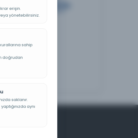
krar erişin.
veya yönetebilirsiniz.
kurallarına sahip
an doğrudan
nu
nızda saklanır.
ş yaptığınızda aynı