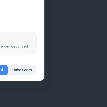
z yerden devam edin.
Ol
Daha Sonra