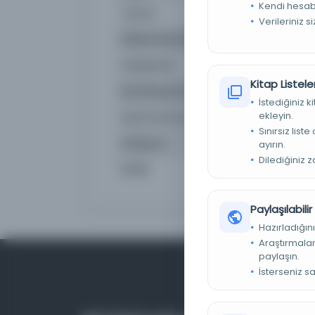
Kendi hesabı
Yazma
Evet
Verileriniz s
Fiziksel Boyutlar
10 yk.
Kütüphane:
İstan
Kitap Listeler
Demirbaş Numarası
OE_Y
İstediğiniz 
ekleyin.
Kayıt Numarası
2747
Sınırsız list
Lokasyon
İBB At
ayırın.
Dilediğiniz 
Notlar
Eser:
Paylaşılabili
Hazırladığını
Araştırmaları
paylaşın.
İsterseniz s