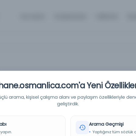
Ana Sayfa
Kütüphaneler
Hakkında
İle
ane.osmanlica.com'a Yeni Özellikler
 ve batıl sihirler
lü arama, kişisel çalışma alanı ve paylaşım özellikleriyle den
geliştirdik.
ta
abı
Arama Geçmişi
 yapın.
Yaptığınız tüm sözlük