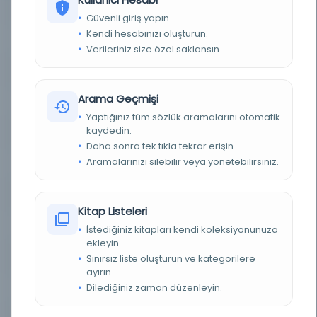
YAZAR
eş-Şirvani, Ahmed Hamdi b. Abdullah
Güvenli giriş yapın.
Kendi hesabınızı oluşturun.
BASIM TARIHI
1288 H [1872 M]
Verileriniz size özel saklansın.
BASIM YERI
İstanbul - Terakki Matbaası
Arama Geçmişi
KONU
Kasideler, Arap
Yaptığınız tüm sözlük aramalarını otomatik
kaydedin.
TÜR
Kitap
Daha sonra tek tıkla tekrar erişin.
Aramalarınızı silebilir veya yönetebilirsiniz.
DIL
Osmanlıca
DIJITAL
Evet
Kitap Listeleri
YAZMA
Hayır
İstediğiniz kitapları kendi koleksiyonunuza
ekleyin.
KÜTÜPHANE
İstanbul Büyükşehir Belediyesi Kütüphaneleri
Sınırsız liste oluşturun ve kategorilere
ayırın.
Dilediğiniz zaman düzenleyin.
DEMIRBAŞ NUMARASI
Bel_Osm_K.01252-01