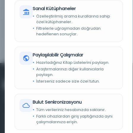
KAYIT NUMARASI
Bel_Osm_K.01252-01
Sanal Kütüphaneler
TARIH
1288 H [1872 M]
Özelleştirilmiş arama kurallarına sahip
özel kütüphaneler.
NOTLAR
Kitabın sonundaki ilave sayfalarda Hata-Sevab
Filtrelerle uğraşmadan doğrudan
Cedveli vardır.
hedeflenen sonuçlar.
ÖRNEK METIN
1. Teshilü'l-aruz ve'l-kavafi ve'l-bedayi, 171, [1] s. 2. İlmü’l-kavafî ve’l-bedayi, 52 s.
3. İlm-i bedai, 59 s.
Paylaşılabilir Çalışmalar
Hazırladığınız Kitap Listelerini paylaşın.
Araştırmalarınızı diğer kullanıcılarla
paylaşın.
İsterseniz sadece size özel tutun.
Bulut Senkronizasyonu
Tüm verileriniz hesabınızda saklanır.
Farklı cihazlardan giriş yaptığınızda aynı
Farklı dönem, dil ve coğrafyalara ait tarihî yazma ve
çalışmalarınıza erişin.
basma eserleri, arşiv belgelerini, süreli yayınları ve görsel