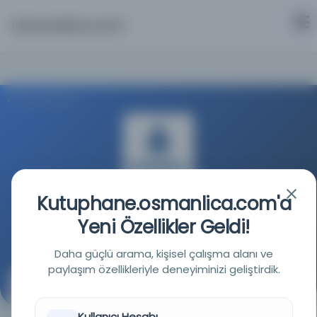
Osmanlica.com
Aramaya Dön
Kutuphane.osmanlica.com'a
İstanbul Büyükşehir Belediyesi Kütüphaneleri
Yeni Özellikler Geldi!
Kaynağa git
Daha güçlü arama, kişisel çalışma alanı ve
paylaşım özellikleriyle deneyiminizi geliştirdik.
Teshilü'l-aruz ve'l-kavafi ve'l-bedayi
Kullanıcı Hesabı