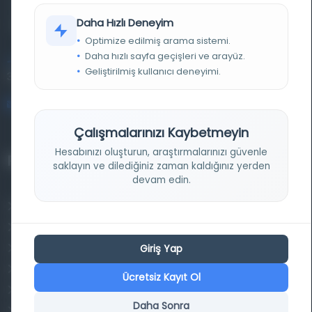
materyalleri bir araya getiren kapsamlı bir dijital
Daha Hızlı Deneyim
kütüphane ve meta katalog.
Optimize edilmiş arama sistemi.
Daha hızlı sayfa geçişleri ve arayüz.
Entertech Ofis: 322 İstanbul Ün. Avcılar Kampüsü Avcılar,
Geliştirilmiş kullanıcı deneyimi.
34320 İstanbul
bilgi@osmanlica.com
Çalışmalarınızı Kaybetmeyin
Hesabınızı oluşturun, araştırmalarınızı güvenle
Projelerimiz
saklayın ve dilediğiniz zaman kaldığınız yerden
devam edin.
Osmanlica.com
Aruz ve Hece Ölçüsü
Giriş Yap
Türkçe Metin Sıklık Analizi
Kazakça Metin Sıklık Analizi
Ücretsiz Kayıt Ol
Transkripsiyon Alfabesi Çevirisi
Daha Sonra
Tarihi Dokümanlarda Görüntü İyileştirilmesi