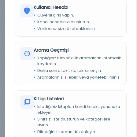
Kullanıcı Hesabı
YAZAR
[Biz], Mehmed Asım
Güvenli giriş yapın.
Kendi hesabınızı oluşturun.
YAZAR ORIJINAL
اوص، محمد عاصم
Verileriniz size özel saklansın.
BASIM TARIHI
1338R/1922
Arama Geçmişi
BASIM YERI
İstanbul - Kitabhane-i Hilmi
Yaptığınız tüm sözlük aramalarını otomatik
kaydedin.
KONU
Ders Kitapları_İlköğretim
Daha sonra tek tıkla tekrar erişin.
Aramalarınızı silebilir veya yönetebilirsiniz.
TÜR
Kitap
DIL
Osmanlıca
Kitap Listeleri
İstediğiniz kitapları kendi koleksiyonunuza
DIJITAL
Evet
ekleyin.
Sınırsız liste oluşturun ve kategorilere
YAZMA
Hayır
ayırın.
Dilediğiniz zaman düzenleyin.
KÜTÜPHANE
İstanbul Büyükşehir Belediyesi Kütüphaneleri