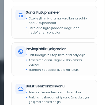
DEMIRBAŞ NUMARASI
Bel_Osm_K.07056-02
Sanal Kütüphaneler
Özelleştirilmiş arama kurallarına sahip
KAYIT NUMARASI
Bel_Osm_K.07056-02
özel kütüphaneler.
Filtrelerle uğraşmadan doğrudan
TARIH
1338R/1922
hedeflenen sonuçlar.
NOTLAR
Mekatib-i ibtidaiyenin beşinci sınıflarına
mahsustur. Maarif Nezareti tarafından mekatib-i
ibtidaiyede tedris olunmak üzere kabul
Paylaşılabilir Çalışmalar
edilmiştir.
Hazırladığınız Kitap Listelerini paylaşın.
Araştırmalarınızı diğer kullanıcılarla
paylaşın.
İsterseniz sadece size özel tutun.
Bulut Senkronizasyonu
Tüm verileriniz hesabınızda saklanır.
Farklı cihazlardan giriş yaptığınızda aynı
çalışmalarınıza erişin.
Farklı dönem, dil ve coğrafyalara ait tarihî yazma ve