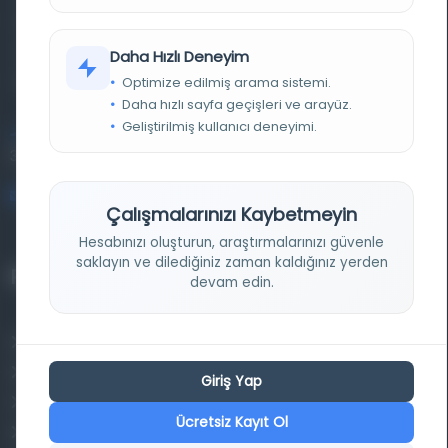
basma eserleri, arşiv belgelerini, süreli yayınları ve görsel
materyalleri bir araya getiren kapsamlı bir dijital
Daha Hızlı Deneyim
kütüphane ve meta katalog.
Optimize edilmiş arama sistemi.
Daha hızlı sayfa geçişleri ve arayüz.
Geliştirilmiş kullanıcı deneyimi.
Entertech Ofis: 322 İstanbul Ün. Avcılar Kampüsü Avcılar,
34320 İstanbul
bilgi@osmanlica.com
Çalışmalarınızı Kaybetmeyin
Hesabınızı oluşturun, araştırmalarınızı güvenle
saklayın ve dilediğiniz zaman kaldığınız yerden
Projelerimiz
devam edin.
Osmanlica.com
Aruz ve Hece Ölçüsü
Giriş Yap
Türkçe Metin Sıklık Analizi
Ücretsiz Kayıt Ol
Kazakça Metin Sıklık Analizi