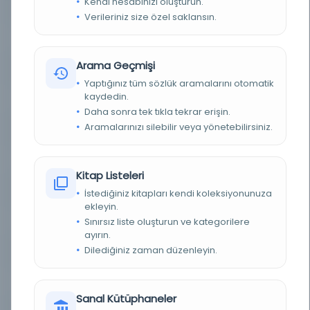
Kendi hesabınızı oluşturun.
YAZAR
Ali b. Ebi Talib (ö. 40 H.)
Verileriniz size özel saklansın.
BASIM TARIHI
1079 H.
Arama Geçmişi
KONU
Ahlak
Yaptığınız tüm sözlük aramalarını otomatik
kaydedin.
TÜR
Kitap
Daha sonra tek tıkla tekrar erişin.
Aramalarınızı silebilir veya yönetebilirsiniz.
DIL
Osmanlıca
DIJITAL
Evet
Kitap Listeleri
YAZMA
Evet
İstediğiniz kitapları kendi koleksiyonunuza
ekleyin.
Sınırsız liste oluşturun ve kategorilere
KÜTÜPHANE
İstanbul Büyükşehir Belediyesi Kütüphaneleri
ayırın.
Dilediğiniz zaman düzenleyin.
DEMIRBAŞ NUMARASI
OE_Yz_000795-11
KAYIT NUMARASI
OE_Yz_000795-11
Sanal Kütüphaneler