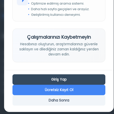
Entertech Ofis: 322 İstanbul Ün. Avcılar Kampüsü Avcılar,
Optimize edilmiş arama sistemi.
34320 İstanbul
Daha hızlı sayfa geçişleri ve arayüz.
Geliştirilmiş kullanıcı deneyimi.
bilgi@osmanlica.com
Projelerimiz
Çalışmalarınızı Kaybetmeyin
Hesabınızı oluşturun, araştırmalarınızı güvenle
saklayın ve dilediğiniz zaman kaldığınız yerden
Osmanlica.com
devam edin.
Aruz ve Hece Ölçüsü
Türkçe Metin Sıklık Analizi
Kazakça Metin Sıklık Analizi
Giriş Yap
Transkripsiyon Alfabesi Çevirisi
Ücretsiz Kayıt Ol
Tarihi Dokümanlarda Görüntü İyileştirilmesi
Daha Sonra