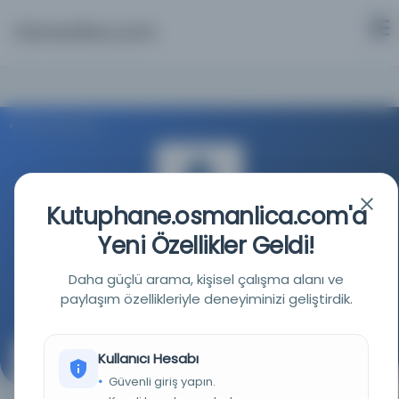
Osmanlica.com
Aramaya Dön
Kutuphane.osmanlica.com'a
Yeni Özellikler Geldi!
İstanbul Büyükşehir Belediyesi Kütüphaneleri
Daha güçlü arama, kişisel çalışma alanı ve
Kaynağa git
paylaşım özellikleriyle deneyiminizi geliştirdik.
Kullanıcı Hesabı
Şerh kelimat kudsiye
Güvenli giriş yapın.