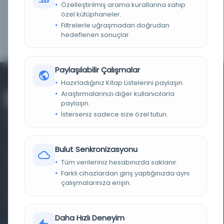
TARIH
1079 H.
Özelleştirilmiş arama kurallarına sahip
özel kütüphaneler.
NOTLAR
Sonda 110a-118a yapraklarda fevaid var. Arada 116-
Filtrelerle uğraşmadan doğrudan
117 yapraklar boştur. Yazar: Kitap 98b Eser: Kitap
hedeflenen sonuçlar.
109a
Paylaşılabilir Çalışmalar
Hazırladığınız Kitap Listelerini paylaşın.
Araştırmalarınızı diğer kullanıcılarla
paylaşın.
İsterseniz sadece size özel tutun.
Bulut Senkronizasyonu
Farklı dönem, dil ve coğrafyalara ait tarihî yazma ve
Tüm verileriniz hesabınızda saklanır.
basma eserleri, arşiv belgelerini, süreli yayınları ve görsel
Farklı cihazlardan giriş yaptığınızda aynı
materyalleri bir araya getiren kapsamlı bir dijital
çalışmalarınıza erişin.
kütüphane ve meta katalog.
Daha Hızlı Deneyim