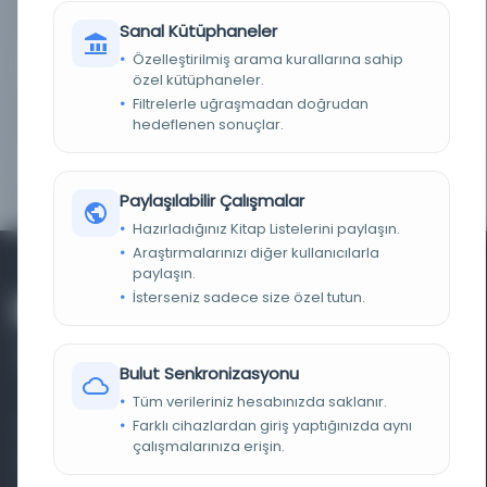
KAYIT NUMARASI
MC_Osm_K.00674-01
Sanal Kütüphaneler
Özelleştirilmiş arama kurallarına sahip
TARIH
1310 H [1893 M]
özel kütüphaneler.
Filtrelerle uğraşmadan doğrudan
NOTLAR
Maarif Nezaret-i Celilesi'nin ruhsatiyle tab'
hedeflenen sonuçlar.
olunmuşdur.
DIZI KAYDI
Külliyat-ı Hoca Tahsin
Paylaşılabilir Çalışmalar
Hazırladığınız Kitap Listelerini paylaşın.
Araştırmalarınızı diğer kullanıcılarla
paylaşın.
İsterseniz sadece size özel tutun.
Bulut Senkronizasyonu
Tüm verileriniz hesabınızda saklanır.
Farklı cihazlardan giriş yaptığınızda aynı
Farklı dönem, dil ve coğrafyalara ait tarihî yazma ve
çalışmalarınıza erişin.
basma eserleri, arşiv belgelerini, süreli yayınları ve görsel