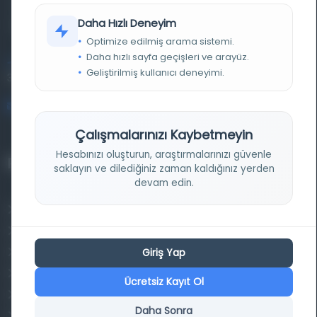
materyalleri bir araya getiren kapsamlı bir dijital
Daha Hızlı Deneyim
kütüphane ve meta katalog.
Optimize edilmiş arama sistemi.
Daha hızlı sayfa geçişleri ve arayüz.
Entertech Ofis: 322 İstanbul Ün. Avcılar Kampüsü Avcılar,
Geliştirilmiş kullanıcı deneyimi.
34320 İstanbul
bilgi@osmanlica.com
Çalışmalarınızı Kaybetmeyin
Hesabınızı oluşturun, araştırmalarınızı güvenle
Projelerimiz
saklayın ve dilediğiniz zaman kaldığınız yerden
devam edin.
Osmanlica.com
Aruz ve Hece Ölçüsü
Giriş Yap
Türkçe Metin Sıklık Analizi
Kazakça Metin Sıklık Analizi
Ücretsiz Kayıt Ol
Transkripsiyon Alfabesi Çevirisi
Daha Sonra
Tarihi Dokümanlarda Görüntü İyileştirilmesi