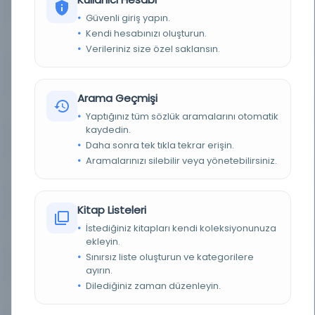
YAZAR
Hoca Tahsin Efendi, Hasan b. Osman
Güvenli giriş yapın.
Kendi hesabınızı oluşturun.
BASIM TARIHI
1310 H [1893 M]
Verileriniz size özel saklansın.
BASIM YERI
İstanbul - Artin Asaduryan Şirket-i Mürettibiye
Matbaası
Arama Geçmişi
KONU
Yaratılış -- İslâm
Yaptığınız tüm sözlük aramalarını otomatik
kaydedin.
TÜR
Kitap
Daha sonra tek tıkla tekrar erişin.
Aramalarınızı silebilir veya yönetebilirsiniz.
DIL
Osmanlıca
DIJITAL
Evet
Kitap Listeleri
İstediğiniz kitapları kendi koleksiyonunuza
YAZMA
Hayır
ekleyin.
Sınırsız liste oluşturun ve kategorilere
KÜTÜPHANE
İstanbul Büyükşehir Belediyesi Kütüphaneleri
ayırın.
Dilediğiniz zaman düzenleyin.
DEMIRBAŞ NUMARASI
MC_Osm_K.00674-01