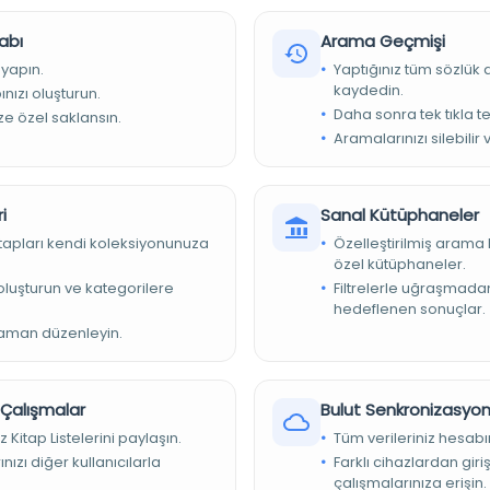
abı
Arama Geçmişi
 yapın.
Yaptığınız tüm sözlük
kaydedin.
nızı oluşturun.
Daha sonra tek tıkla te
ize özel saklansın.
Aramalarınızı silebilir 
iyesi Kütüphaneleri
i
Sanal Kütüphaneler
kitapları kendi koleksiyonunuza
Özelleştirilmiş arama 
özel kütüphaneler.
e oluşturun ve kategorilere
Filtrelerle uğraşmad
hedeflenen sonuçlar.
zaman düzenleyin.
r Çalışmalar
Bulut Senkronizasyo
: DİA I/ 110-12; Kitap 134b Eser: DİA I/ 110-12; Kitap 134b Nüshalar:
b yk.); OE_Yz_000314/ 06 (25-47 yk.)
z Kitap Listelerini paylaşın.
Tüm verileriniz hesabı
nızı diğer kullanıcılarla
Farklı cihazlardan giri
çalışmalarınıza erişin.