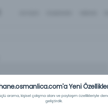
m
Ana Sayfa
Kütüphaneler
Hakkında
İl
ane.osmanlica.com'a Yeni Özellikler
lü arama, kişisel çalışma alanı ve paylaşım özellikleriyle den
izi Süleyman Hasbi
geliştirdik.