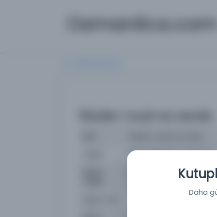
Osmanlica.co
Aramaya Dön
Risale-i sual ve cevab
İsim
Risale-i sual ve cevab
Yazar
İlahi, Abdullah (ö. 893 H.)
Kutuph
Basım
1198 H.
Tarihi:
Daha güç
Basım Yeri
- Ahmed Necib min telam