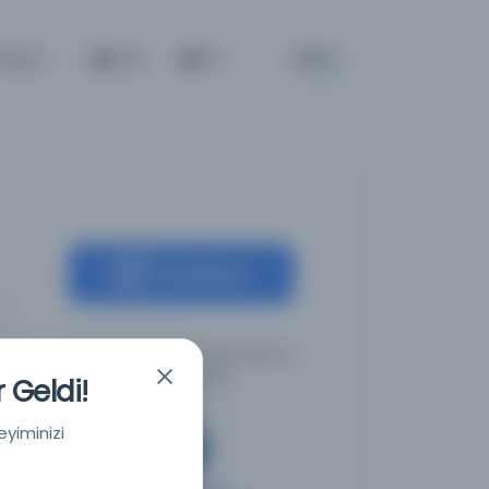
BETA
etişim
Giriş
TR
Kaynağa git
İstanbul Büyükşehir Belediyesi
Kütüphaneleri
 Geldi!
eyiminizi