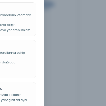
 aramalarını otomatik
krar erişin.
veya yönetebilirsiniz.
kurallarına sahip
an doğrudan
nu
nızda saklanır.
ş yaptığınızda aynı