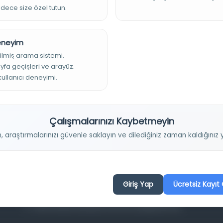
adece size özel tutun.
Deneyim
ilmiş arama sistemi.
ayfa geçişleri ve arayüz.
 kullanıcı deneyimi.
Projelerimiz
Çalışmalarınızı Kaybetmeyin
Osmanlica.com
n, araştırmalarınızı güvenle saklayın ve dilediğiniz zaman kaldığını
Aruz ve Hece Ölçüsü
Türkçe Metin Sıklık Analizi
Kazakça Metin Sıklık Analizi
Giriş Yap
Ücretsiz Kayıt 
Transkripsiyon Alfabesi Çevirisi
Tarihi Dokümanlarda Görüntü İyileştirilmesi