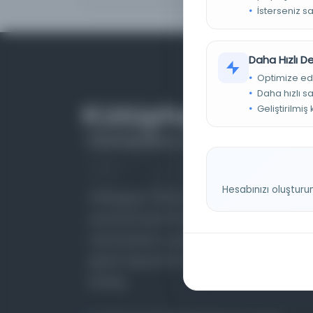
İsterseniz s
Daha Hızlı 
Optimize ed
Daha hızlı s
Geliştirilmiş
Hesabınızı oluşturu
Farklı dönem, dil ve coğrafyalara ait tarihî
yazma ve basma eserleri, arşiv belgelerini,
süreli yayınları ve görsel materyalleri bir araya
getiren kapsamlı bir dijital kütüphane ve meta
katalog.