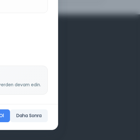
z yerden devam edin.
Ol
Daha Sonra