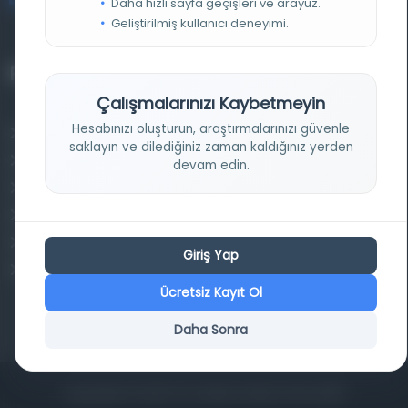
bilgi@osmanlica.com
Daha hızlı sayfa geçişleri ve arayüz.
Geliştirilmiş kullanıcı deneyimi.
Projelerimiz
Çalışmalarınızı Kaybetmeyin
Hesabınızı oluşturun, araştırmalarınızı güvenle
Osmanlica.com
saklayın ve dilediğiniz zaman kaldığınız yerden
Aruz ve Hece Ölçüsü
devam edin.
Türkçe Metin Sıklık Analizi
Kazakça Metin Sıklık Analizi
Transkripsiyon Alfabesi Çevirisi
Giriş Yap
Tarihi Dokümanlarda Görüntü İyileştirilmesi
Ücretsiz Kayıt Ol
Daha Sonra
Copyrights © 2026 Tüm Hakları Saklıdır. Mina ARGE