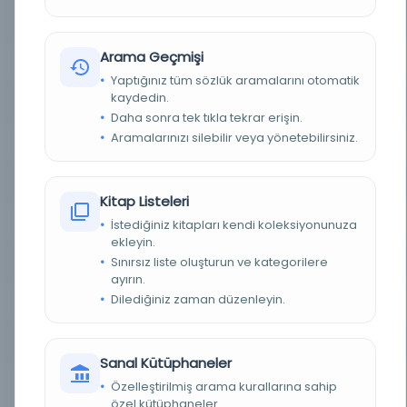
YAZAR
Fazl el-Hurufi, Fazl-Allah b. Abdirrahman (741 -
796 H.)
Arama Geçmişi
KONU
Tasavvuf
Yaptığınız tüm sözlük aramalarını otomatik
kaydedin.
TÜR
Kitap
Daha sonra tek tıkla tekrar erişin.
Aramalarınızı silebilir veya yönetebilirsiniz.
DIL
Osmanlıca
DIJITAL
Evet
Kitap Listeleri
YAZMA
Evet
İstediğiniz kitapları kendi koleksiyonunuza
ekleyin.
Sınırsız liste oluşturun ve kategorilere
KÜTÜPHANE
İstanbul Büyükşehir Belediyesi Kütüphaneleri
ayırın.
Dilediğiniz zaman düzenleyin.
DEMIRBAŞ NUMARASI
OE_Yz_000378-01
KAYIT NUMARASI
OE_Yz_000378-01
Sanal Kütüphaneler
NOTLAR
Mütercim belli değil. Sonunda 20a-30a yapraklar
Özelleştirilmiş arama kurallarına sahip
arasında münacat ve kasideler var. Yazar:
özel kütüphaneler.
HURUFİLİK 2-14; TERCÜMAN KAT. 135; Kitap 1b Eser: