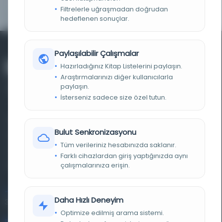
Kitap 1b Nüshalar: TERCÜMAN KAT. 135
Filtrelerle uğraşmadan doğrudan
hedeflenen sonuçlar.
Paylaşılabilir Çalışmalar
Hazırladığınız Kitap Listelerini paylaşın.
Araştırmalarınızı diğer kullanıcılarla
paylaşın.
İsterseniz sadece size özel tutun.
Farklı dönem, dil ve coğrafyalara ait tarihî yazma ve
Bulut Senkronizasyonu
basma eserleri, arşiv belgelerini, süreli yayınları ve görsel
Tüm verileriniz hesabınızda saklanır.
materyalleri bir araya getiren kapsamlı bir dijital
Farklı cihazlardan giriş yaptığınızda aynı
kütüphane ve meta katalog.
çalışmalarınıza erişin.
Entertech Ofis: 322 İstanbul Ün. Avcılar Kampüsü Avcılar,
Daha Hızlı Deneyim
34320 İstanbul
Optimize edilmiş arama sistemi.