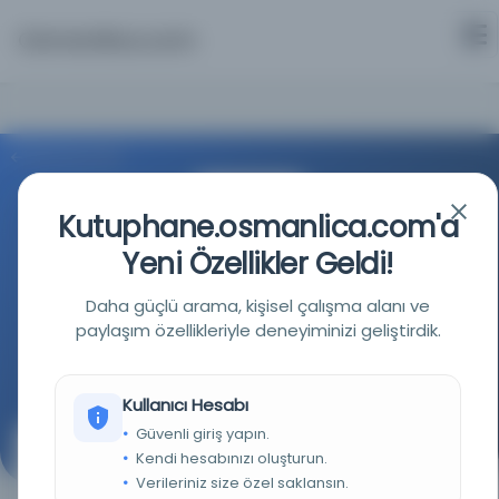
Osmanlica.com
Aramaya Dön
Kutuphane.osmanlica.com'a
Yeni Özellikler Geldi!
Daha güçlü arama, kişisel çalışma alanı ve
İstanbul Büyükşehir Belediyesi Kütüphaneleri
paylaşım özellikleriyle deneyiminizi geliştirdik.
Kaynağa git
Kullanıcı Hesabı
Güvenli giriş yapın.
Şerh-i gazel-i Eşrefoğlu Rumi
Kendi hesabınızı oluşturun.
Verileriniz size özel saklansın.