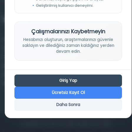
Geliştirilmiş kullanıcı deneyimi.
Projelerimiz
Çalışmalarınızı Kaybetmeyin
Osmanlica.com
Hesabınızı oluşturun, araştırmalarınızı güvenle
saklayın ve dilediğiniz zaman kaldığınız yerden
Aruz ve Hece Ölçüsü
devam edin.
Türkçe Metin Sıklık Analizi
Kazakça Metin Sıklık Analizi
Transkripsiyon Alfabesi Çevirisi
Giriş Yap
Tarihi Dokümanlarda Görüntü İyileştirilmesi
Ücretsiz Kayıt Ol
Daha Sonra
Copyrights © 2026 Tüm Hakları Saklıdır. Mina ARGE