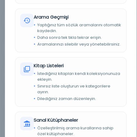
YAZAR
Salahi, Abdullah Salah ed-din b. Abd el-Aziz (1130
- 1197 H.)
Arama Geçmişi
KONU
Türk Edebiyatı Türk Şiiri
Yaptığınız tüm sözlük aramalarını otomatik
kaydedin.
TÜR
Kitap
Daha sonra tek tıkla tekrar erişin.
Aramalarınızı silebilir veya yönetebilirsiniz.
DIL
Osmanlıca
DIJITAL
Evet
Kitap Listeleri
İstediğiniz kitapları kendi koleksiyonunuza
YAZMA
Evet
ekleyin.
Sınırsız liste oluşturun ve kategorilere
KÜTÜPHANE
İstanbul Büyükşehir Belediyesi Kütüphaneleri
ayırın.
Dilediğiniz zaman düzenleyin.
DEMIRBAŞ NUMARASI
OE_Yz_000997-01
KAYIT NUMARASI
OE_Yz_000997-01
Sanal Kütüphaneler
Özelleştirilmiş arama kurallarına sahip
NOTLAR
Yazar: OM I/ 104-06-07; Kitap 1b Eser: OM I/ 104-
06-07; Kitap 1b Şarih: OM I/ 104-06-07 Nüshalar:
özel kütüphaneler.
OE_Yz_000058/ 08