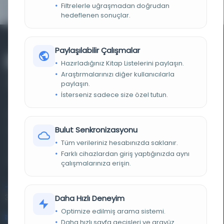
Filtrelerle uğraşmadan doğrudan
hedeflenen sonuçlar.
Paylaşılabilir Çalışmalar
Hazırladığınız Kitap Listelerini paylaşın.
Araştırmalarınızı diğer kullanıcılarla
paylaşın.
İsterseniz sadece size özel tutun.
Farklı dönem, dil ve coğrafyalara ait tarihî yazma ve
Bulut Senkronizasyonu
basma eserleri, arşiv belgelerini, süreli yayınları ve görsel
Tüm verileriniz hesabınızda saklanır.
materyalleri bir araya getiren kapsamlı bir dijital
Farklı cihazlardan giriş yaptığınızda aynı
kütüphane ve meta katalog.
çalışmalarınıza erişin.
Entertech Ofis: 322 İstanbul Ün. Avcılar Kampüsü Avcılar,
34320 İstanbul
Daha Hızlı Deneyim
Optimize edilmiş arama sistemi.
bilgi@osmanlica.com
Daha hızlı sayfa geçişleri ve arayüz.