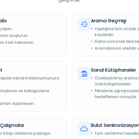
 -- Duraklama ve gerileme dönemi
abı
Arama Geçmişi
 yapın.
Yaptığınız tüm sözlük
kaydedin.
nızı oluşturun.
Daha sonra tek tıkla te
ize özel saklansın.
Aramalarınızı silebilir 
iyesi Kütüphaneleri
i
Sanal Kütüphaneler
kitapları kendi koleksiyonunuza
Özelleştirilmiş arama 
özel kütüphaneler.
e oluşturun ve kategorilere
Filtrelerle uğraşmad
hedeflenen sonuçlar.
zaman düzenleyin.
smanlılarla Frederik Wilhelm ve Büyük Frederik beyninde vuku
an-ı Hümayun vesaikini ve bir medhali havidir. Eserin sonunda
r Çalışmalar
Bulut Senkronizasyo
ardır.
z Kitap Listelerini paylaşın.
Tüm verileriniz hesabı