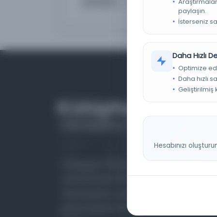
Dizi Kaydı
Tarih-i Osmanî Encümeni K
Araştırmaları
paylaşın.
İsterseniz s
Daha Hızlı 
Optimize ed
Daha hızlı s
Geliştirilmiş
Hesabınızı oluşturu
Farklı dönem, dil ve coğrafyalara ait tarihî
yazma ve basma eserleri, arşiv belgelerini,
süreli yayınları ve görsel materyalleri bir araya
getiren kapsamlı bir dijital kütüphane ve meta