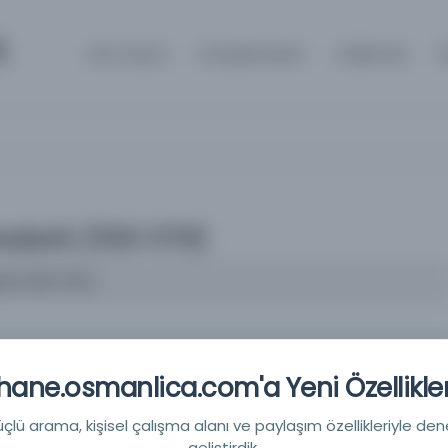
m
Ana Sayfa
Kütüphaneler
Hakkında
İ
derik (1133-1179)
ik (1133-1179)
ane.osmanlica.com'a Yeni Özellikler
niye
lü arama, kişisel çalışma alanı ve paylaşım özellikleriyle den
geliştirdik.