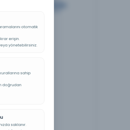
 aramalarını otomatik
krar erişin.
veya yönetebilirsiniz.
kurallarına sahip
an doğrudan
nu
nızda saklanır.