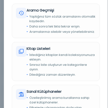
YAZAR
Emin Tokadi, Mehmed Emin b. Derviş Hasan
(1075-1158 H.)
Arama Geçmişi
Yaptığınız tüm sözlük aramalarını otomatik
KONU
Tasavvuf
kaydedin.
Daha sonra tek tıkla tekrar erişin.
TÜR
Kitap
Aramalarınızı silebilir veya yönetebilirsiniz.
DIL
Osmanlıca
Kitap Listeleri
DIJITAL
Evet
İstediğiniz kitapları kendi koleksiyonunuza
YAZMA
ekleyin.
Evet
Sınırsız liste oluşturun ve kategorilere
ayırın.
KÜTÜPHANE
İstanbul Büyükşehir Belediyesi Kütüphaneleri
Dilediğiniz zaman düzenleyin.
DEMIRBAŞ NUMARASI
OE_Yz_001160-03
KAYIT NUMARASI
Sanal Kütüphaneler
OE_Yz_001160-03
Özelleştirilmiş arama kurallarına sahip
NOTLAR
Eser: Kitap 18b (Başlık)
özel kütüphaneler.
Filtrelerle uğraşmadan doğrudan