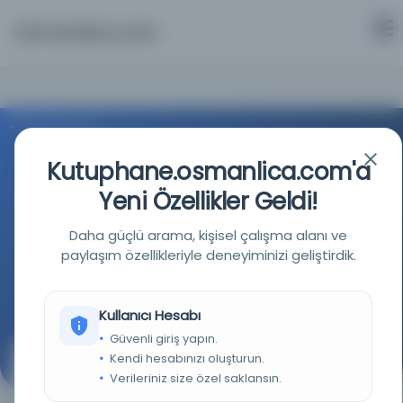
Osmanlica.com
Aramaya Dön
Kutuphane.osmanlica.com'a
Yeni Özellikler Geldi!
Daha güçlü arama, kişisel çalışma alanı ve
paylaşım özellikleriyle deneyiminizi geliştirdik.
İstanbul Büyükşehir Belediyesi Kütüphaneleri
Kaynağa git
Kullanıcı Hesabı
Güvenli giriş yapın.
Kendi hesabınızı oluşturun.
Tevhid-i bari-i teala
Verileriniz size özel saklansın.