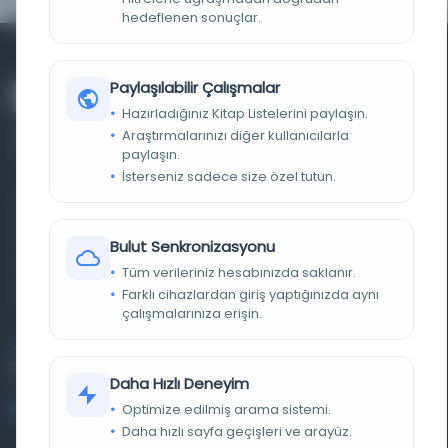
hedeflenen sonuçlar.
Paylaşılabilir Çalışmalar
Hazırladığınız Kitap Listelerini paylaşın.
Araştırmalarınızı diğer kullanıcılarla
paylaşın.
İsterseniz sadece size özel tutun.
Farklı dönem, dil ve coğrafyalara ait tarihî yazma ve
basma eserleri, arşiv belgelerini, süreli yayınları ve görsel
Bulut Senkronizasyonu
materyalleri bir araya getiren kapsamlı bir dijital
Tüm verileriniz hesabınızda saklanır.
kütüphane ve meta katalog.
Farklı cihazlardan giriş yaptığınızda aynı
çalışmalarınıza erişin.
Entertech Ofis: 322 İstanbul Ün. Avcılar Kampüsü Avcılar,
34320 İstanbul
Daha Hızlı Deneyim
bilgi@osmanlica.com
Optimize edilmiş arama sistemi.
Daha hızlı sayfa geçişleri ve arayüz.