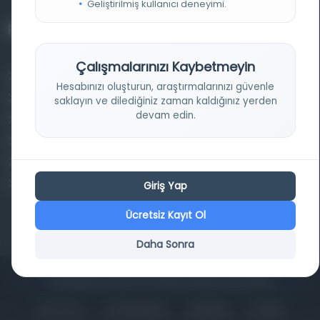
Geliştirilmiş kullanıcı deneyimi.
Projelerimiz
Çalışmalarınızı Kaybetmeyin
Osmanlica.com
Hesabınızı oluşturun, araştırmalarınızı güvenle
Aruz ve Hece Ölçüsü
saklayın ve dilediğiniz zaman kaldığınız yerden
devam edin.
Türkçe Metin Sıklık Analizi
Kazakça Metin Sıklık Analizi
Transkripsiyon Alfabesi Çevirisi
Tarihi Dokümanlarda Görüntü İyileştirilmesi
Giriş Yap
Ücretsiz Kayıt Ol
Daha Sonra
Copyrights © 2026 Tüm Hakları Saklıdır. Mina ARGE
ANA SAYFA
KÜTÜPHANELER
HAKKINDA
İLETIŞIM