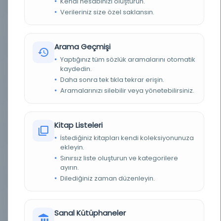
Kendi hesabınızı oluşturun.
YAZAR
Salih Muhibbi b. Abd el-Gani el-İslamboli
Verileriniz size özel saklansın.
BASIM TARIHI
1224 H.
Arama Geçmişi
KONU
Tasavvuf
Yaptığınız tüm sözlük aramalarını otomatik
kaydedin.
TÜR
Kitap
Daha sonra tek tıkla tekrar erişin.
Aramalarınızı silebilir veya yönetebilirsiniz.
DIL
Arapça
DIJITAL
Evet
Kitap Listeleri
YAZMA
Evet
İstediğiniz kitapları kendi koleksiyonunuza
ekleyin.
Sınırsız liste oluşturun ve kategorilere
KÜTÜPHANE
İstanbul Büyükşehir Belediyesi Kütüphaneleri
ayırın.
Dilediğiniz zaman düzenleyin.
DEMIRBAŞ NUMARASI
OE_Yz_001295-02
KAYIT NUMARASI
OE_Yz_001295-02
Sanal Kütüphaneler