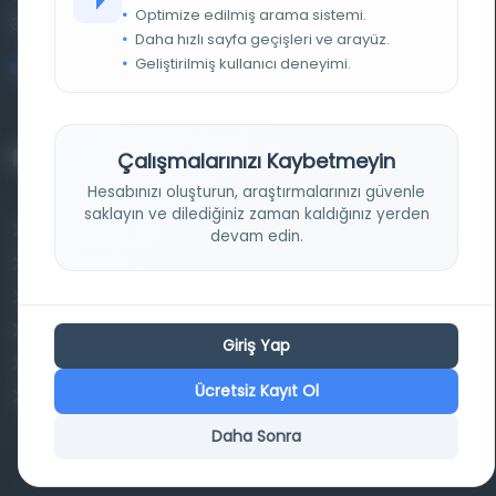
Entertech Ofis: 322 İstanbul Ün. Avcılar Kampüsü Avcılar,
Optimize edilmiş arama sistemi.
34320 İstanbul
Daha hızlı sayfa geçişleri ve arayüz.
Geliştirilmiş kullanıcı deneyimi.
bilgi@osmanlica.com
Projelerimiz
Çalışmalarınızı Kaybetmeyin
Hesabınızı oluşturun, araştırmalarınızı güvenle
saklayın ve dilediğiniz zaman kaldığınız yerden
Osmanlica.com
devam edin.
Aruz ve Hece Ölçüsü
Türkçe Metin Sıklık Analizi
Kazakça Metin Sıklık Analizi
Giriş Yap
Transkripsiyon Alfabesi Çevirisi
Ücretsiz Kayıt Ol
Tarihi Dokümanlarda Görüntü İyileştirilmesi
Daha Sonra