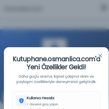
Osmanlica.com
Aramaya Dön
Kutuphane.osmanlica.com'a
Yeni Özellikler Geldi!
İstanbul Büyükşehir Belediyesi Kütüphaneleri
Daha güçlü arama, kişisel çalışma alanı ve
Kaynağa git
paylaşım özellikleriyle deneyiminizi geliştirdik.
Kullanıcı Hesabı
İcazetname
Güvenli giriş yapın.