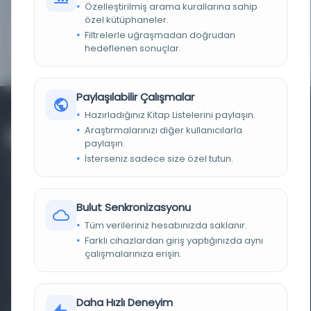
TARIH
1224 H.
Özelleştirilmiş arama kurallarına sahip
özel kütüphaneler.
NOTLAR
Salih b. Süleyman'a verilen Nakşbendi tarikatı
Filtrelerle uğraşmadan doğrudan
icazetidir. Yazar: Kitap 11b, 34b, 94b Eser: Kitap 11a,
hedeflenen sonuçlar.
93b
Paylaşılabilir Çalışmalar
Hazırladığınız Kitap Listelerini paylaşın.
Araştırmalarınızı diğer kullanıcılarla
paylaşın.
İsterseniz sadece size özel tutun.
Bulut Senkronizasyonu
Farklı dönem, dil ve coğrafyalara ait tarihî yazma ve
Tüm verileriniz hesabınızda saklanır.
basma eserleri, arşiv belgelerini, süreli yayınları ve görsel
Farklı cihazlardan giriş yaptığınızda aynı
materyalleri bir araya getiren kapsamlı bir dijital
çalışmalarınıza erişin.
kütüphane ve meta katalog.
Daha Hızlı Deneyim