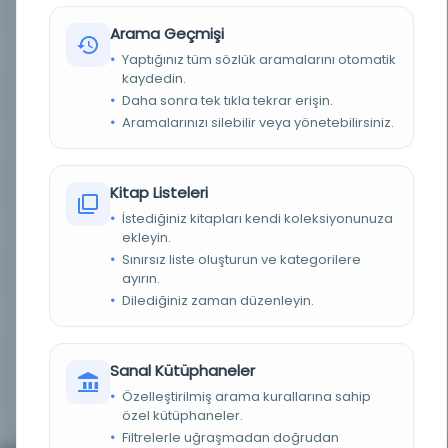
KONU
Arap Dili - Sözlükler - Türkçe
Arama Geçmişi
TÜR
Kitap
Yaptığınız tüm sözlük aramalarını otomatik
kaydedin.
Daha sonra tek tıkla tekrar erişin.
DIL
Arapça
Aramalarınızı silebilir veya yönetebilirsiniz.
DIJITAL
Evet
YAZMA
Evet
Kitap Listeleri
İstediğiniz kitapları kendi koleksiyonunuza
KÜTÜPHANE
İstanbul Büyükşehir Belediyesi Kütüphaneleri
ekleyin.
Sınırsız liste oluşturun ve kategorilere
DEMIRBAŞ NUMARASI
Bel_Yz_O.000007-02
ayırın.
Dilediğiniz zaman düzenleyin.
KAYIT NUMARASI
Bel_Yz_O.000007-02
NOTLAR
Arada 153-166 yapraklar boş. Sonda 175 ve 181
Sanal Kütüphaneler
yapraklarda beyitler var. 176-180 ve 182-195
yapraklar da boş. 196.cı yaprakta hesapla ilgili bir
Özelleştirilmiş arama kurallarına sahip
not var.
özel kütüphaneler.
Filtrelerle uğraşmadan doğrudan