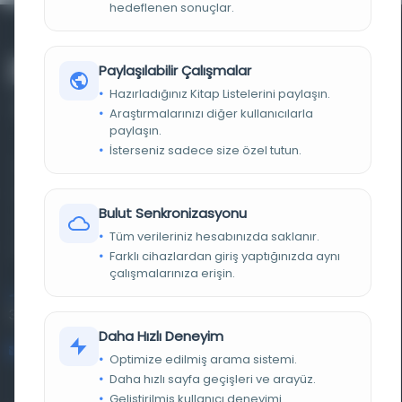
hedeflenen sonuçlar.
Paylaşılabilir Çalışmalar
Hazırladığınız Kitap Listelerini paylaşın.
Araştırmalarınızı diğer kullanıcılarla
paylaşın.
İsterseniz sadece size özel tutun.
Farklı dönem, dil ve coğrafyalara ait tarihî yazma ve
basma eserleri, arşiv belgelerini, süreli yayınları ve görsel
Bulut Senkronizasyonu
materyalleri bir araya getiren kapsamlı bir dijital
Tüm verileriniz hesabınızda saklanır.
kütüphane ve meta katalog.
Farklı cihazlardan giriş yaptığınızda aynı
çalışmalarınıza erişin.
Entertech Ofis: 322 İstanbul Ün. Avcılar Kampüsü Avcılar,
34320 İstanbul
Daha Hızlı Deneyim
bilgi@osmanlica.com
Optimize edilmiş arama sistemi.
Daha hızlı sayfa geçişleri ve arayüz.
Geliştirilmiş kullanıcı deneyimi.