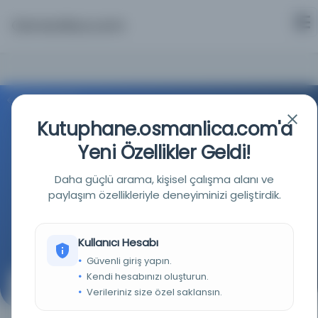
Osmanlica.com
Aramaya Dön
Kutuphane.osmanlica.com'a
Yeni Özellikler Geldi!
Daha güçlü arama, kişisel çalışma alanı ve
paylaşım özellikleriyle deneyiminizi geliştirdik.
İstanbul Büyükşehir Belediyesi Kütüphaneleri
Kaynağa git
Kullanıcı Hesabı
Güvenli giriş yapın.
Kendi hesabınızı oluşturun.
[İnşa Lügati]
Verileriniz size özel saklansın.