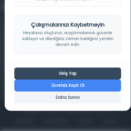
Projelerimiz
Çalışmalarınızı Kaybetmeyin
Osmanlica.com
Hesabınızı oluşturun, araştırmalarınızı güvenle
Aruz ve Hece Ölçüsü
saklayın ve dilediğiniz zaman kaldığınız yerden
Türkçe Metin Sıklık Analizi
devam edin.
Kazakça Metin Sıklık Analizi
Transkripsiyon Alfabesi Çevirisi
Tarihi Dokümanlarda Görüntü İyileştirilmesi
Giriş Yap
Ücretsiz Kayıt Ol
Daha Sonra
Copyrights © 2026 Tüm Hakları Saklıdır. Mina ARGE
ANA SAYFA
KÜTÜPHANELER
HAKKINDA
İLETIŞIM