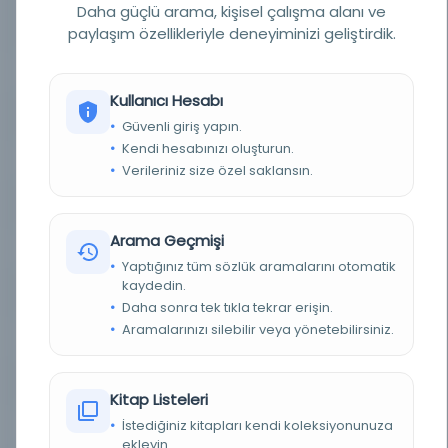
Daha güçlü arama, kişisel çalışma alanı ve
YAZAR
Muhyiddin Ebu Zakaria Yahya bin Sharaf al-
Nawawi al-Shafi'i, 676 H./1277 MS.
paylaşım özellikleriyle deneyiminizi geliştirdik.
YAZAR ORIJINAL
محيي الدين أبي زكريا يحيى بن شرف النووي الشافعي، هـم
Kullanıcı Hesabı
BASIM TARIHI
Müsait değil
Güvenli giriş yapın.
Kendi hesabınızı oluşturun.
BASIM YERI
Medine - Suudi Arabistan - Tanımlanmadı
Verileriniz size özel saklansın.
KONU
*
Arama Geçmişi
TÜR
Kitap
Yaptığınız tüm sözlük aramalarını otomatik
kaydedin.
DIL
Belirlenmemiş dil
Daha sonra tek tıkla tekrar erişin.
Aramalarınızı silebilir veya yönetebilirsiniz.
DIJITAL
Evet
YAZMA
Evet
Kitap Listeleri
İstediğiniz kitapları kendi koleksiyonunuza
FIZIKSEL BOYUTLAR
*
ekleyin.