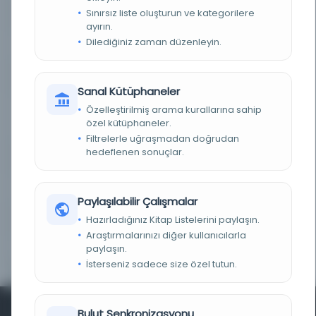
Sınırsız liste oluşturun ve kategorilere
KÜTÜPHANE
El-Furkan İslami Miras Vakfı
ayırın.
Dilediğiniz zaman düzenleyin.
DEMIRBAŞ NUMARASI
2709
KAYIT NUMARASI
192591
Sanal Kütüphaneler
LOKASYON
Özelleştirilmiş arama kurallarına sahip
Suudi Arabistan (Medine) -- Mahmudiye
Kütüphanesi - Suudi Arabistan (Medine) - Kral
özel kütüphaneler.
Abdülaziz Kütüphanesi
Filtrelerle uğraşmadan doğrudan
hedeflenen sonuçlar.
TARIH
Müsait değil
NOTLAR
*
Paylaşılabilir Çalışmalar
Hazırladığınız Kitap Listelerini paylaşın.
SATIR SAYISI
*
Araştırmalarınızı diğer kullanıcılarla
paylaşın.
YAZI TÜRÜ
*
İsterseniz sadece size özel tutun.
Bulut Senkronizasyonu