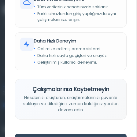
Tüm verileriniz hesabınızda saklanır.
Farklı cihazlardan giriş yaptığınızda aynı
çalışmalarınıza erişin.
Daha Hızlı Deneyim
Farklı dönem, dil ve coğrafyalara ait tarihî yazma ve
Optimize edilmiş arama sistemi.
basma eserleri, arşiv belgelerini, süreli yayınları ve görsel
Daha hızlı sayfa geçişleri ve arayüz.
materyalleri bir araya getiren kapsamlı bir dijital
Geliştirilmiş kullanıcı deneyimi.
kütüphane ve meta katalog.
Entertech Ofis: 322 İstanbul Ün. Avcılar Kampüsü Avcılar,
Çalışmalarınızı Kaybetmeyin
34320 İstanbul
Hesabınızı oluşturun, araştırmalarınızı güvenle
saklayın ve dilediğiniz zaman kaldığınız yerden
bilgi@osmanlica.com
devam edin.
Projelerimiz