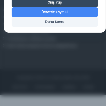
Giriş Yap
Osmanlica.com
Ücretsiz Kayıt Ol
Aruz ve Hece Ölçüsü
Daha Sonra
Türkçe Metin Sıklık Analizi
Kazakça Metin Sıklık Analizi
Transkripsiyon Alfabesi Çevirisi
Tarihi Dokümanlarda Görüntü İyileştirilmesi
Copyrights © 2026 Tüm Hakları Saklıdır. Mina ARGE
ANA SAYFA
KÜTÜPHANELER
HAKKINDA
İLETIŞIM