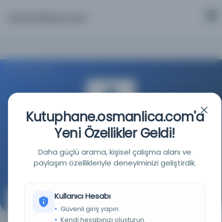
Osmanlica.com
Aramaya Dön
Kutuphane.osmanlica.com'a
Yeni Özellikler Geldi!
İstanbul Büyükşehir Belediyesi Kütüphaneleri
Daha güçlü arama, kişisel çalışma alanı ve
paylaşım özellikleriyle deneyiminizi geliştirdik.
Kaynağa git
Kullanıcı Hesabı
Vaizler
Güvenli giriş yapın.
Kendi hesabınızı oluşturun.