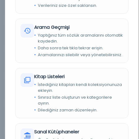
YAZAR
Babanzade Ahmed Naim
Verileriniz size özel saklansın.
BASIM YERI
Sırat-ı Müstakim (Ağustos 1324) - Sırat-ı
Müstakim (Ağustos 1324)
Arama Geçmişi
Yaptığınız tüm sözlük aramalarını otomatik
TÜR
Diğer
kaydedin.
Daha sonra tek tıkla tekrar erişin.
DIL
Osmanlıca
Aramalarınızı silebilir veya yönetebilirsiniz.
DIJITAL
Evet
Kitap Listeleri
YAZMA
Hayır
İstediğiniz kitapları kendi koleksiyonunuza
FIZIKSEL BOYUTLAR
c. 01, sa. 002, sy. 022 - 023
ekleyin.
Sınırsız liste oluşturun ve kategorilere
ayırın.
KÜTÜPHANE
İstanbul Büyükşehir Belediyesi Kütüphaneleri
Dilediğiniz zaman düzenleyin.
DEMIRBAŞ NUMARASI
SM_00013
KAYIT NUMARASI
3606823
Sanal Kütüphaneler