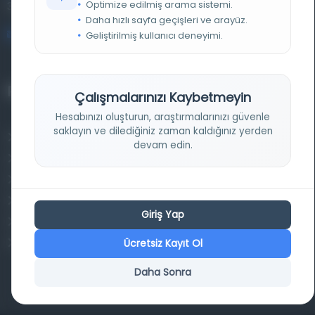
Optimize edilmiş arama sistemi.
34320 İstanbul
Daha hızlı sayfa geçişleri ve arayüz.
bilgi@osmanlica.com
Geliştirilmiş kullanıcı deneyimi.
Projelerimiz
Çalışmalarınızı Kaybetmeyin
Hesabınızı oluşturun, araştırmalarınızı güvenle
saklayın ve dilediğiniz zaman kaldığınız yerden
Osmanlica.com
devam edin.
Aruz ve Hece Ölçüsü
Türkçe Metin Sıklık Analizi
Kazakça Metin Sıklık Analizi
Giriş Yap
Transkripsiyon Alfabesi Çevirisi
Ücretsiz Kayıt Ol
Tarihi Dokümanlarda Görüntü İyileştirilmesi
Daha Sonra