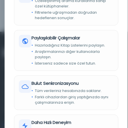
Özelleştirilmiş arama kurallarına sahip
LOKASYON
İBB Atatürk Kitaplığı
özel kütüphaneler.
Filtrelerle uğraşmadan doğrudan
YAYIN GELIŞ TARIHI
20.12.2012
hedeflenen sonuçlar.
Paylaşılabilir Çalışmalar
Hazırladığınız Kitap Listelerini paylaşın.
Araştırmalarınızı diğer kullanıcılarla
paylaşın.
İsterseniz sadece size özel tutun.
Bulut Senkronizasyonu
Farklı dönem, dil ve coğrafyalara ait tarihî yazma ve
Tüm verileriniz hesabınızda saklanır.
basma eserleri, arşiv belgelerini, süreli yayınları ve görsel
Farklı cihazlardan giriş yaptığınızda aynı
materyalleri bir araya getiren kapsamlı bir dijital
çalışmalarınıza erişin.
kütüphane ve meta katalog.
Daha Hızlı Deneyim
Entertech Ofis: 322 İstanbul Ün. Avcılar Kampüsü Avcılar,