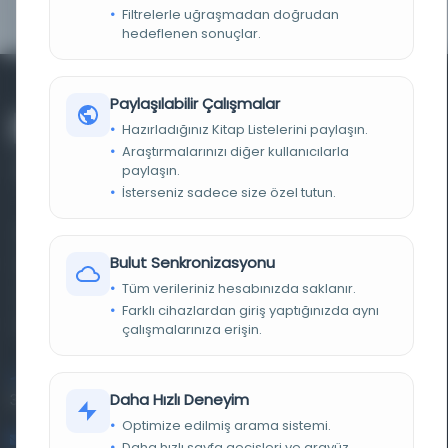
YAYIN GELIŞ TARIHI
20.12.2012
Filtrelerle uğraşmadan doğrudan
hedeflenen sonuçlar.
Paylaşılabilir Çalışmalar
Hazırladığınız Kitap Listelerini paylaşın.
Araştırmalarınızı diğer kullanıcılarla
paylaşın.
İsterseniz sadece size özel tutun.
Farklı dönem, dil ve coğrafyalara ait tarihî yazma ve
Bulut Senkronizasyonu
basma eserleri, arşiv belgelerini, süreli yayınları ve görsel
Tüm verileriniz hesabınızda saklanır.
materyalleri bir araya getiren kapsamlı bir dijital
Farklı cihazlardan giriş yaptığınızda aynı
kütüphane ve meta katalog.
çalışmalarınıza erişin.
Entertech Ofis: 322 İstanbul Ün. Avcılar Kampüsü Avcılar,
Daha Hızlı Deneyim
34320 İstanbul
Optimize edilmiş arama sistemi.
bilgi@osmanlica.com
Daha hızlı sayfa geçişleri ve arayüz.