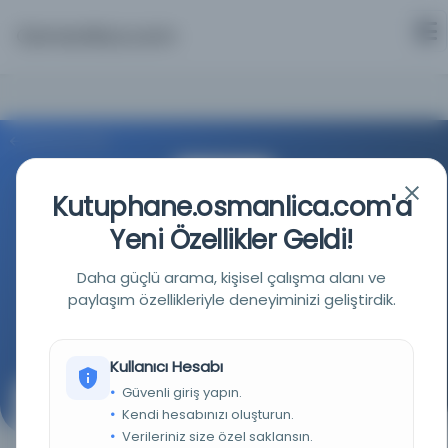
Osmanlica.com
Aramaya Dön
Kutuphane.osmanlica.com'a
Yeni Özellikler Geldi!
Daha güçlü arama, kişisel çalışma alanı ve
İstanbul Büyükşehir Belediyesi Kütüphaneleri
paylaşım özellikleriyle deneyiminizi geliştirdik.
Kaynağa git
Kullanıcı Hesabı
Güvenli giriş yapın.
Ahlaksızlık propagandaları
Kendi hesabınızı oluşturun.
Verileriniz size özel saklansın.