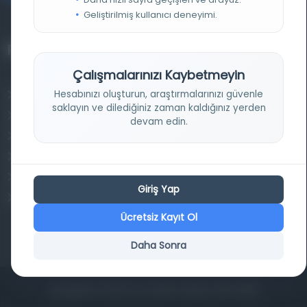
Geliştirilmiş kullanıcı deneyimi.
Projelerimiz
Çalışmalarınızı Kaybetmeyin
Hesabınızı oluşturun, araştırmalarınızı güvenle
Osmanlica.com
saklayın ve dilediğiniz zaman kaldığınız yerden
Aruz ve Hece Ölçüsü
devam edin.
Türkçe Metin Sıklık Analizi
Kazakça Metin Sıklık Analizi
Transkripsiyon Alfabesi Çevirisi
Giriş Yap
Tarihi Dokümanlarda Görüntü İyileştirilmesi
Ücretsiz Kayıt Ol
Daha Sonra
Copyrights © 2026 Tüm Hakları Saklıdır. Mina ARGE