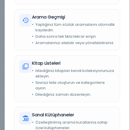
BASIM YERI
Sebilürreşad (Aralık 1335) -
TÜR
Arama Geçmişi
Diğer
Yaptığınız tüm sözlük aramalarını otomatik
DIL
Osmanlıca
kaydedin.
Daha sonra tek tıkla tekrar erişin.
DIJITAL
Evet
Aramalarınızı silebilir veya yönetebilirsiniz.
YAZMA
Hayır
Kitap Listeleri
FIZIKSEL BOYUTLAR
c. 18, sa. 452, sy. 119 - 120
İstediğiniz kitapları kendi koleksiyonunuza
ekleyin.
KÜTÜPHANE
İstanbul Büyükşehir Belediyesi Kütüphaneleri
Sınırsız liste oluşturun ve kategorilere
ayırın.
DEMIRBAŞ NUMARASI
SR_03264
Dilediğiniz zaman düzenleyin.
KAYIT NUMARASI
3612187
Sanal Kütüphaneler
LOKASYON
İBB Atatürk Kitaplığı
Özelleştirilmiş arama kurallarına sahip
özel kütüphaneler.