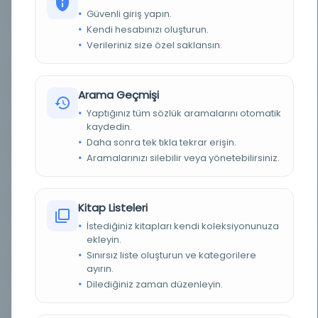
YAZAR
Sirozlu Eşref Edib
Güvenli giriş yapın.
Kendi hesabınızı oluşturun.
BASIM YERI
Sırat-ı Müstakim (Haziran 1325) - Sırat-ı
Verileriniz size özel saklansın.
Müstakim (Haziran 1325)
TÜR
Diğer
Arama Geçmişi
DIL
Osmanlıca
Yaptığınız tüm sözlük aramalarını otomatik
kaydedin.
Daha sonra tek tıkla tekrar erişin.
DIJITAL
Evet
Aramalarınızı silebilir veya yönetebilirsiniz.
YAZMA
Hayır
FIZIKSEL BOYUTLAR
c. 02, sa. 042, sy. 254 - 256
Kitap Listeleri
İstediğiniz kitapları kendi koleksiyonunuza
KÜTÜPHANE
İstanbul Büyükşehir Belediyesi Kütüphaneleri
ekleyin.
Sınırsız liste oluşturun ve kategorilere
DEMIRBAŞ NUMARASI
ayırın.
SM_00431
Dilediğiniz zaman düzenleyin.
KAYIT NUMARASI
3607241