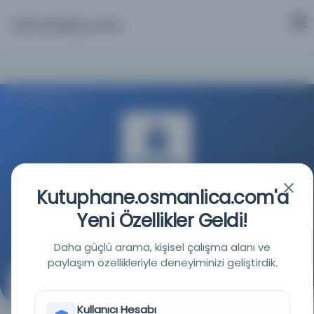
Osmanlica.com
Aramaya Dön
Kutuphane.osmanlica.com'a
İstanbul Büyükşehir Belediyesi Kütüphaneleri
Yeni Özellikler Geldi!
Kaynağa git
Daha güçlü arama, kişisel çalışma alanı ve
paylaşım özellikleriyle deneyiminizi geliştirdik.
Mevâiz [37] 59. Ders -( Maba’d)
Kullanıcı Hesabı