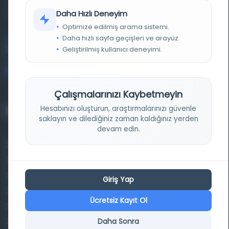
kütüphane ve meta katalog.
Daha Hızlı Deneyim
Optimize edilmiş arama sistemi.
Daha hızlı sayfa geçişleri ve arayüz.
Entertech Ofis: 322 İstanbul Ün. Avcılar Kampüsü Avcılar,
Geliştirilmiş kullanıcı deneyimi.
34320 İstanbul
bilgi@osmanlica.com
Çalışmalarınızı Kaybetmeyin
Hesabınızı oluşturun, araştırmalarınızı güvenle
Projelerimiz
saklayın ve dilediğiniz zaman kaldığınız yerden
devam edin.
Osmanlica.com
Aruz ve Hece Ölçüsü
Türkçe Metin Sıklık Analizi
Giriş Yap
Kazakça Metin Sıklık Analizi
Ücretsiz Kayıt Ol
Transkripsiyon Alfabesi Çevirisi
Daha Sonra
Tarihi Dokümanlarda Görüntü İyileştirilmesi