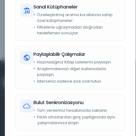
LOKASYON
İBB Atatürk Kitaplığı
Sanal Kütüphaneler
Özelleştirilmiş arama kurallarına sahip
NOTLAR
İslamiyette Adalet Hakkında
özel kütüphaneler.
Filtrelerle uğraşmadan doğrudan
SORUMLULAR
Manastırlı İsmail Hakkı (Mukarrir)
hedeflenen sonuçlar.
YAYIN GELIŞ TARIHI
20.12.2012
Paylaşılabilir Çalışmalar
Hazırladığınız Kitap Listelerini paylaşın.
Araştırmalarınızı diğer kullanıcılarla
paylaşın.
İsterseniz sadece size özel tutun.
Bulut Senkronizasyonu
Tüm verileriniz hesabınızda saklanır.
Farklı dönem, dil ve coğrafyalara ait tarihî yazma ve
Farklı cihazlardan giriş yaptığınızda aynı
çalışmalarınıza erişin.
basma eserleri, arşiv belgelerini, süreli yayınları ve görsel
materyalleri bir araya getiren kapsamlı bir dijital