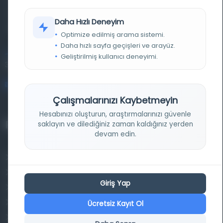
materyalleri bir araya getiren kapsamlı bir dijital
Daha Hızlı Deneyim
kütüphane ve meta katalog.
Optimize edilmiş arama sistemi.
Daha hızlı sayfa geçişleri ve arayüz.
Entertech Ofis: 322 İstanbul Ün. Avcılar Kampüsü Avcılar,
Geliştirilmiş kullanıcı deneyimi.
34320 İstanbul
bilgi@osmanlica.com
Çalışmalarınızı Kaybetmeyin
Hesabınızı oluşturun, araştırmalarınızı güvenle
Projelerimiz
saklayın ve dilediğiniz zaman kaldığınız yerden
devam edin.
Osmanlica.com
Aruz ve Hece Ölçüsü
Giriş Yap
Türkçe Metin Sıklık Analizi
Kazakça Metin Sıklık Analizi
Ücretsiz Kayıt Ol
Transkripsiyon Alfabesi Çevirisi