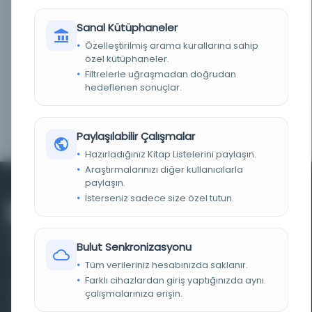
FIZIKSEL BOYUTLAR
136 ورقة (عدد الاسطر مختلف) ؛ 21×14.5 سم
Sanal Kütüphaneler
KÜTÜPHANE
Irak Bilgi Portalı - Irak Bilgi Portalı
Özelleştirilmiş arama kurallarına sahip
özel kütüphaneler.
DEMIRBAŞ NUMARASI
MS3294
Filtrelerle uğraşmadan doğrudan
hedeflenen sonuçlar.
KAYIT NUMARASI
124779
TARIH
1491
Paylaşılabilir Çalışmalar
Hazırladığınız Kitap Listelerini paylaşın.
Araştırmalarınızı diğer kullanıcılarla
paylaşın.
İsterseniz sadece size özel tutun.
Bulut Senkronizasyonu
Tüm verileriniz hesabınızda saklanır.
Farklı cihazlardan giriş yaptığınızda aynı
Farklı dönem, dil ve coğrafyalara ait tarihî yazma ve
çalışmalarınıza erişin.
basma eserleri, arşiv belgelerini, süreli yayınları ve görsel