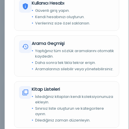
Kullanıcı Hesabı
Güvenli giriş yapın.
YAZAR
Abu Al-Layth Al-Semerqandi, Nasr bin
Kendi hesabınızı oluşturun.
Muhammed bin Ahmed, H. 373'te öldü, yazar.
Verileriniz size özel saklansın.
YAZAR ORIJINAL
ابو الليث السمرقندي، نصر بن محمد بن احمد، توفي هجري، مؤلف
BASIM TARIHI
1491
Arama Geçmişi
Yaptığınız tüm sözlük aramalarını otomatik
KONU
Vaaz ve rehberlik el yazmaları.
kaydedin.
Daha sonra tek tıkla tekrar erişin.
TÜR
Belge
Aramalarınızı silebilir veya yönetebilirsiniz.
DIL
Arapça
Kitap Listeleri
DIJITAL
Hayır
İstediğiniz kitapları kendi koleksiyonunuza
ekleyin.
YAZMA
Evet
Sınırsız liste oluşturun ve kategorilere
ayırın.
SAYFA SAYISI
136
Dilediğiniz zaman düzenleyin.