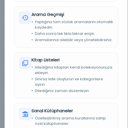
YAZAR
Abu al Kasim Mohammad al Mab oth
Arama Geçmişi
BASIM TARIHI
1707
Yaptığınız tüm sözlük aramalarını otomatik
kaydedin.
TÜR
Belge
Daha sonra tek tıkla tekrar erişin.
Aramalarınızı silebilir veya yönetebilirsiniz.
DIL
Arapça
DIJITAL
Evet
Kitap Listeleri
İstediğiniz kitapları kendi koleksiyonunuza
YAZMA
Evet
ekleyin.
Sınırsız liste oluşturun ve kategorilere
KÜTÜPHANE
UMA Kütüphaneleri - Malaga Üniversitesi
ayırın.
Dilediğiniz zaman düzenleyin.
KAYIT NUMARASI
cdi_manuscriptorium_primary_BNDPL_BNDPL_C
OD_7959_3OERI65_pt
Sanal Kütüphaneler
LOKASYON
Çevrimiçi Olarak Kullanılabilir
Özelleştirilmiş arama kurallarına sahip
özel kütüphaneler.
TARIH
1707