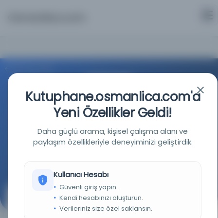
Osmanlica.com
Aramaya Dön
Kutuphane.osmanlica.com'a
Yeni Özellikler Geldi!
Daha güçlü arama, kişisel çalışma alanı ve
UMA Kütüphaneleri - Malaga Üniversitesi
paylaşım özellikleriyle deneyiminizi geliştirdik.
Kaynağa git
Kullanıcı Hesabı
Güvenli giriş yapın.
Kendi hesabınızı oluşturun.
Tıp Üzerine İnceleme
Verileriniz size özel saklansın.
(Tratado de Medicina)