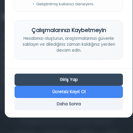
Geliştirilmiş kullanıcı deneyimi.
Projelerimiz
Çalışmalarınızı Kaybetmeyin
Osmanlica.com
Hesabınızı oluşturun, araştırmalarınızı güvenle
saklayın ve dilediğiniz zaman kaldığınız yerden
Aruz ve Hece Ölçüsü
devam edin.
Türkçe Metin Sıklık Analizi
Kazakça Metin Sıklık Analizi
Transkripsiyon Alfabesi Çevirisi
Giriş Yap
Tarihi Dokümanlarda Görüntü İyileştirilmesi
Ücretsiz Kayıt Ol
Daha Sonra
Copyrights © 2026 Tüm Hakları Saklıdır. Mina ARGE