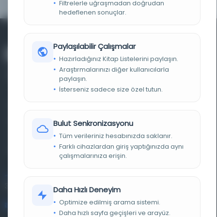
Filtrelerle uğraşmadan doğrudan
hedeflenen sonuçlar.
Paylaşılabilir Çalışmalar
Hazırladığınız Kitap Listelerini paylaşın.
Araştırmalarınızı diğer kullanıcılarla
paylaşın.
İsterseniz sadece size özel tutun.
Farklı dönem, dil ve coğrafyalara ait tarihî yazma ve
basma eserleri, arşiv belgelerini, süreli yayınları ve görsel
Bulut Senkronizasyonu
materyalleri bir araya getiren kapsamlı bir dijital
Tüm verileriniz hesabınızda saklanır.
Farklı cihazlardan giriş yaptığınızda aynı
kütüphane ve meta katalog.
çalışmalarınıza erişin.
Entertech Ofis: 322 İstanbul Ün. Avcılar Kampüsü Avcılar,
34320 İstanbul
Daha Hızlı Deneyim
Optimize edilmiş arama sistemi.
bilgi@osmanlica.com
Daha hızlı sayfa geçişleri ve arayüz.